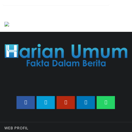
707 Guru Dan Siswa SMKN 6
Semarang Keracunan, BGN
Suspend SPPG Karangturi
02/08/2026 14:42 WIB ||
KESEHATAN
Praperadilan Ketiga Roy Suryo
Ditolak, Gagal Dapat Ganti
Rugi Rp 206 Juta
06/08/2026 12:28 WIB ||
HUKUM
Peluncuran Buku Dan
Simposium Nasional Nusantara
Centre Hasilkan Maklumat
Merdeka Barat
04/08/2026 22:54 WIB ||
MAKRO/MIKRO
Eksepsinya Diterima Hakim,
Dokter Tifa Praperadilankan
Kejaksaan
WEB PROFIL
04/08/2026 18:37 WIB ||
HUKUM