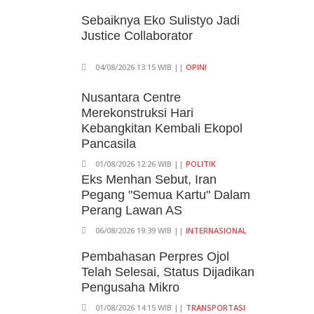
Ditolak, Gagal Dapat Ganti
Rugi Rp 206 Juta
Sebaiknya Eko Sulistyo Jadi
Justice Collaborator
06/08/2026 12:28 WIB ||
HUKUM
KPK Ungkap Pejabat
04/08/2026 13:15 WIB ||
OPINI
Kemenhut Terima Uang 12.500
Dollar Singapura Dari Bupati
Nusantara Centre
Kuansing
Merekonstruksi Hari
Kebangkitan Kembali Ekopol
05/08/2026 20:37 WIB ||
HUKUM
Pancasila
01/08/2026 12:26 WIB ||
POLITIK
Eks Menhan Sebut, Iran
Pegang "Semua Kartu" Dalam
Perang Lawan AS
06/08/2026 19:39 WIB ||
INTERNASIONAL
Pembahasan Perpres Ojol
Telah Selesai, Status Dijadikan
Pengusaha Mikro
01/08/2026 14:15 WIB ||
TRANSPORTASI