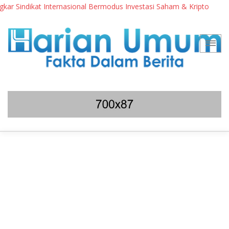
indikat Internasional Bermodus Investasi Saham & Kripto
Peng