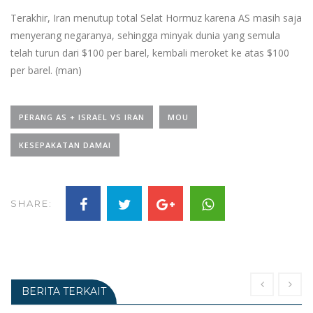
Terakhir, Iran menutup total Selat Hormuz karena AS masih saja
menyerang negaranya, sehingga minyak dunia yang semula
telah turun dari $100 per barel, kembali meroket ke atas $100
per barel. (man)
PERANG AS + ISRAEL VS IRAN
MOU
KESEPAKATAN DAMAI
SHARE:
BERITA TERKAIT