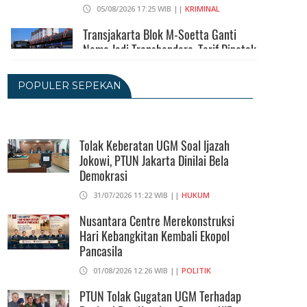
05/08/2026 17:25 WIB ||
KRIMINAL
Transjakarta Blok M-Soetta Ganti
Nama Jadi Transbandara, Tarif Dipatok
Rp15.000
05/08/2026 15:05 WIB ||
TRANSPORTASI
POPULER SEPEKAN
BPS Klaim Angka Pengangguran Di
Indonesia Pada Mei 2026 Turun Jadi
7,22 Juta Orang
Tolak Keberatan UGM Soal Ijazah
Jokowi, PTUN Jakarta Dinilai Bela
05/08/2026 13:45 WIB ||
TENAGA KERJA
Demokrasi
Kuartal II-2026, Ekonomi RI Tumbuh
31/07/2026 11:22 WIB ||
HUKUM
5,29 Persen, Sektor Pertambangan
Alami Kontraksi
Nusantara Centre Merekonstruksi
Hari Kebangkitan Kembali Ekopol
05/08/2026 13:16 WIB ||
MAKRO/MIKRO
Pancasila
01/08/2026 12:26 WIB ||
POLITIK
PTUN Tolak Gugatan UGM Terhadap