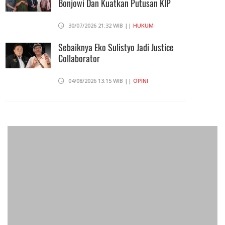
Bonjowi Dan Kuatkan Putusan KIP
30/07/2026 21:32 WIB ||
HUKUM
Sebaiknya Eko Sulistyo Jadi Justice
Collaborator
04/08/2026 13:15 WIB ||
OPINI
Pembahasan Perpres Ojol Telah
Selesai, Status Dijadikan Pengusaha
Mikro
01/08/2026 14:15 WIB ||
TRANSPORTASI
Curi Dompet Yang Ternyata Hanya
Berisi Rp 5.000, Moh Syifak Divonis 4
Bulan
31/07/2026 10:44 WIB ||
HUKUM
707 Guru Dan Siswa SMKN 6
Semarang Keracunan, BGN Suspend