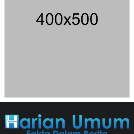
SPPG Karangturi
02/08/2026 14:42 WIB ||
KESEHATAN
Jika Banding Juga Ditolak, UGM Wajib
Buka Dokumen Akademik Jokowi Ke
Publik
31/07/2026 13:23 WIB ||
HUKUM
Peluncuran Buku Dan Simposium
Nasional Nusantara Centre Hasilkan
Maklumat Merdeka Barat
04/08/2026 22:54 WIB ||
MAKRO/MIKRO
Jaksa KPK Limpahkan Kasus Korupsi
Kuota Haji Ke Pengadilan Tipikor
31/07/2026 18:56 WIB ||
HUKUM