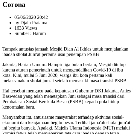
Corona
05/06/2020 20:42
by Djalu Pratama
1633 Views
Sumber : Harum
Tampak antusias jamaah Mesjid Dian Al Ikhlas untuk menjalankan
ibadah sholat Jum'at pertama usai penerapan PSBB
Jakarta, Harian Umum- Hampir tiga bulan berlalu, Mesjid ditutup
karena aturan pemerintah untuk mengendalikan Covid-19 di ibu
kota. Kini, mulai 5 Juni 2020, warga ibu kota pertama kali
melaksanakan sholat jum'at setelah memasuki masa transisi PSBB.
Hal tersebut mengacu pada keputusan Gubernur DKI Jakarta, Anies
Baswedan yang telah menetapkan Juni sebagai masa transisi dari
Pembatasan Sosial Berskala Besar (PSBB) kepada pola hidup
kenormalan baru.
Menyambut itu, antusiasme masyarakat terhadap aktivitas sosial-
ekonomi dan keagamaan begitu besar. Terlihat jama'ah sholat jum'at
ini begitu banyak. Apalagi, Majelis Ulama Indonesia (MUI) melalui
komisi fatwa telah menyebarkan tata cara ibadah dengan tetap