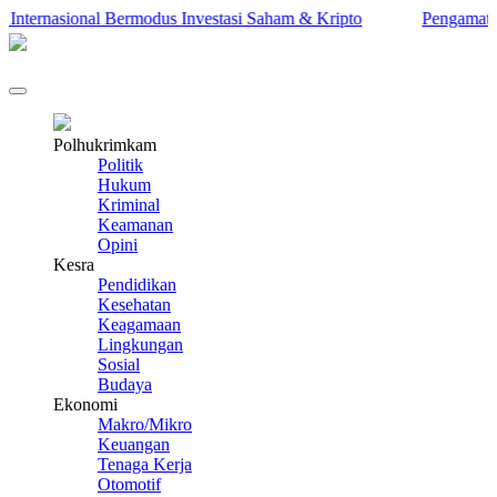
ternasional Bermodus Investasi Saham & Kripto
Pengamat Ingat
Polhukrimkam
Politik
Hukum
Kriminal
Keamanan
Opini
Kesra
Pendidikan
Kesehatan
Keagamaan
Lingkungan
Sosial
Budaya
Ekonomi
Makro/Mikro
Keuangan
Tenaga Kerja
Otomotif