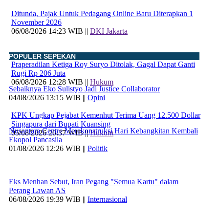
Ditunda, Pajak Untuk Pedagang Online Baru Diterapkan 1
November 2026
06/08/2026 14:23 WIB ||
DKI Jakarta
POPULER SEPEKAN
Praperadilan Ketiga Roy Suryo Ditolak, Gagal Dapat Ganti
Rugi Rp 206 Juta
06/08/2026 12:28 WIB ||
Hukum
Sebaiknya Eko Sulistyo Jadi Justice Collaborator
04/08/2026 13:15 WIB ||
Opini
KPK Ungkap Pejabat Kemenhut Terima Uang 12.500 Dollar
Singapura dari Bupati Kuansing
Nusantara Centre Merekonstruksi Hari Kebangkitan Kembali
05/08/2026 20:37 WIB ||
Hukum
Ekopol Pancasila
01/08/2026 12:26 WIB ||
Politik
Eks Menhan Sebut, Iran Pegang "Semua Kartu" dalam
Perang Lawan AS
06/08/2026 19:39 WIB ||
Internasional