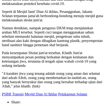
melaksanakan protokol kesehata covid-19.
Seperti di Mesjid Jami' Dian Al ikhlas, Pesanggrahan, Jakarta
Selatan terpantau jama'ah berbondong-bondong menuju mesjid guna
melaksanakan sholat jum'at.
Namun demikian, nampak pengurus DKM tetap menjalankan
arahan MUI tersebut. Seperti cuci tangan menggunakan sabun
sebelum memasuki halaman mesjid, pengetesan suhu tubuh,
sterilisasi alas kaki dengan dibagikan kantong plastik, penyemprotan
hand sanitizer hingga pemetaan shaf berjarak.
Pada kesempatan Sholat jum'at tersebut, Khatib Jum'at
menyampaikan pesan penting berkaitan dengan keimanan dan
ketenangan jiwa, terutama di tengah ujian wabah covid-19 yang
sedang melanda
"4 karakter jiwa yang tenang adalah orang yang aman dan selamat
dari adzab Alloh, orang yang membenarkan ke-tauhid-an, orang
yang banyak bersyukur dan orang yang bersabar terhadap ujian dari
Allah," jelas khatib. (hnk)
PSBB Transisi
Mesjid Dian Al Ikhlas
Petukangan Selatan
Share: