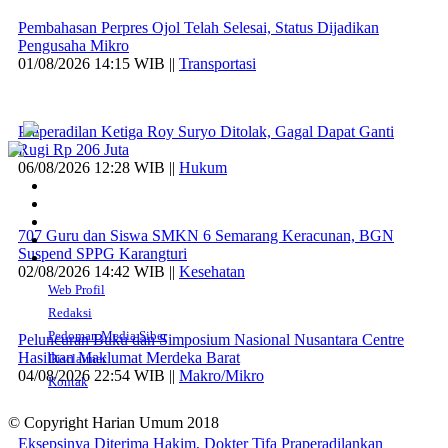
Pembahasan Perpres Ojol Telah Selesai, Status Dijadikan
Pengusaha Mikro
01/08/2026 14:15 WIB ||
Transportasi
Praperadilan Ketiga Roy Suryo Ditolak, Gagal Dapat Ganti
Rugi Rp 206 Juta
06/08/2026 12:28 WIB ||
Hukum
707 Guru dan Siswa SMKN 6 Semarang Keracunan, BGN
Suspend SPPG Karangturi
02/08/2026 14:42 WIB ||
Kesehatan
Web Profil
Redaksi
Pedoman Media Siber
Peluncuran Buku dan Simposium Nasional Nusantara Centre
Hasilkan Maklumat Merdeka Barat
Disclaimer
04/08/2026 22:54 WIB ||
Makro/Mikro
Kontak
© Copyright Harian Umum 2018
Eksepsinya Diterima Hakim, Dokter Tifa Praperadilankan