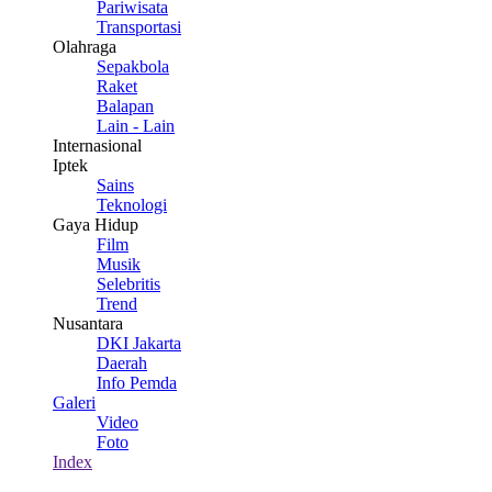
Pariwisata
Transportasi
Olahraga
Sepakbola
Raket
Balapan
Lain - Lain
Internasional
Iptek
Sains
Teknologi
Gaya Hidup
Film
Musik
Selebritis
Trend
Nusantara
DKI Jakarta
Daerah
Info Pemda
Galeri
Video
Foto
Index