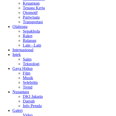
Keuangan
Tenaga Kerja
Otomotif
Pariwisata
Transportasi
Olahraga
Sepakbola
Raket
Balapan
Lain - Lain
Internasional
Iptek
Sains
Teknologi
Gaya Hidup
Film
Musik
Selebritis
Trend
Nusantara
DKI Jakarta
Daerah
Info Pemda
Galeri
Video