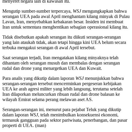
menyeret negara lain di kawasan itu.
Mengutip sumber-sumber terpercaya,
WSJ
mengungkapkan bahwa
serangan UEA pada awal April menghantam kilang minyak di Pulau
Lavan, Iran, menyebabkan kebakaran besar. Insiden ini membuat
Iran untuk sementara menghentikan sebagian operasional kilang itu.
Tidak disebutkan apakah serangan itu diikuti serangan-serangan
yang lain ataukah tidak, akan tetapi hingga kini UEA belum secara
terbuka mengakui serangan di awal April tersebut.
Saat serangan terjadi, Iran mengatakan kilang minyaknya telah
dihantam oleh serangan musuh dan membalas dengan serangan
rudal dan drone yang menargetkan UEA dan Kuwait.
Para analis yang dikutip dalam laporan
WSJ
menunjukkan bahwa
serangan-serangan tersebut mencerminkan pergeseran kebijakan
UEA ke arah agresi militer yang lebih langsung, terutama setelah
Iran dilaporkan meluncurkan ribuan rudal dan drone balasan ke
wilayah Emirat selama perang melawan aset AS.
Serangan-serangan ini, menurut para pejabat Teluk yang dikutip
dalam laporan
WSJ
, telah menimbulkan konsekuensi ekonomi,
termasuk gangguan pada sektor pariwisata, penerbangan, dan pasar
properti di UEA. (man)