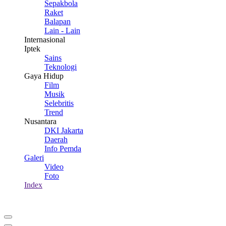
Sepakbola
Raket
Balapan
Lain - Lain
Internasional
Iptek
Sains
Teknologi
Gaya Hidup
Film
Musik
Selebritis
Trend
Nusantara
DKI Jakarta
Daerah
Info Pemda
Galeri
Video
Foto
Index