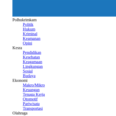
Polhukrimkam
Politik
Hukum
Kriminal
Keamanan
Opini
Kesra
Pendidikan
Kesehatan
Keagamaan
Lingkungan
Sosial
Budaya
Ekonomi
Makro/Mikro
Keuangan
Tenaga Kerja
Otomotif
Pariwisata
Transportasi
Olahraga