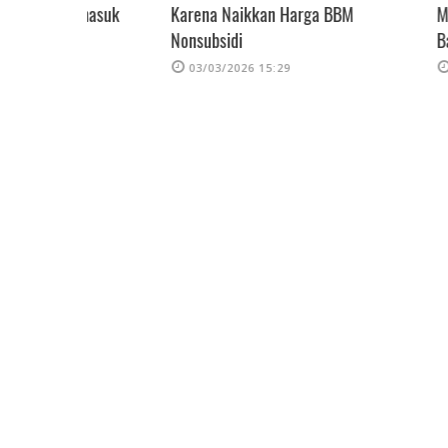
rmasuk
Karena Naikkan Harga BBM
Minyak Anjlok
Nonsubsidi
Barel
03/03/2026 15:29
15/06/2026 