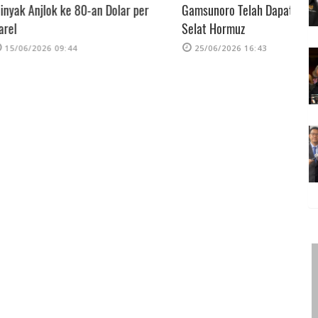
 ke 80-an Dolar per
Gamsunoro Telah Dapat Melewati
Y
Selat Hormuz
I
09:44
25/06/2026 16:43