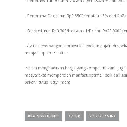
- Pertamax Turbo turun 7% atau Rp1.450/liter dari Rp20.
- Pertamina Dex turun Rp3.650/liter atau 15% dari Rp24.8
- Dexlite turun Rp3.300/liter atau 14% dari Rp23.000/lite
- Avtur Penerbangan Domestik (sebelum pajak) di Soekar
menjadi Rp 19.190 /liter.
“Selain menghadirkan harga yang kompetitif, kami juga 
masyarakat memperoleh manfaat optimal, baik dari si
bakar,” tutup Kitty. (man)
BBM NONSUBSIDI
AVTUR
PT PERTAMINA