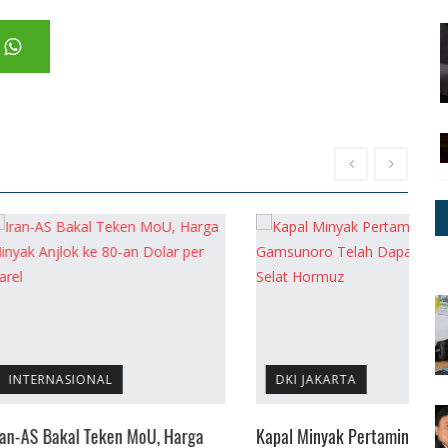
ONAL
DKI JAKARTA
 Teken MoU, Harga
Kapal Minyak Pertamina
A