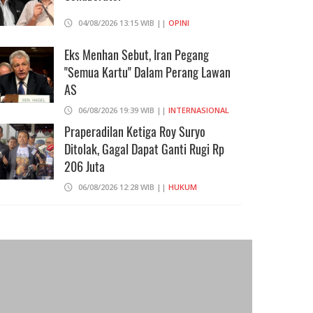
ang Terlibat Penjualan Minyak
BBM Nonsubsidi, Tidak Term
04/08/2026 13:15 WIB ||
OPINI
ran ke Pasar Global
Pertamax
29/05/2026 13:12
18/04/2026 13:17
Eks Menhan Sebut, Iran Pegang
"Semua Kartu" Dalam Perang Lawan
AS
06/08/2026 19:39 WIB ||
INTERNASIONAL
Praperadilan Ketiga Roy Suryo
Ditolak, Gagal Dapat Ganti Rugi Rp
206 Juta
06/08/2026 12:28 WIB ||
HUKUM
707 Guru Dan Siswa SMKN 6
Semarang Keracunan, BGN Suspend
SPPG Karangturi
02/08/2026 14:42 WIB ||
KESEHATAN
Konsumen Somasi Developer Dan
Kuasai Lahan Desa Ekowisata Tahfidz