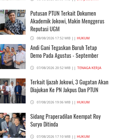
Putusan PTUN Terkait Dokumen
Akademik Jokowi, Makin Menggerus
Reputasi UGM
08/08/2026 17:52 WIB ||
HUKUM
Andi Gani Tegaskan Buruh Tetap
Demo Pada Agustus - September
07/08/2026 20:52 WIB ||
TENAGA KERJA
Terkait Ijazah Jokowi, 3 Gugatan Akan
Diajukan Ke PN Jakpus Dan PTUN
07/08/2026 19:06 WIB ||
HUKUM
Sidang Praperadilan Keempat Roy
Suryo Ditinda
07/08/2026 17:10 WIB ||
HUKUM