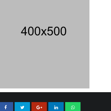
08/08/2026 23:01 WIB ||
DAERAH
Peluncuran Buku Dan Simposium
Nasional Nusantara Centre Hasilkan
Maklumat Merdeka Barat
04/08/2026 22:54 WIB ||
MAKRO/MIKRO
Eksepsinya Diterima Hakim, Dokter
Tifa Praperadilankan Kejaksaan
04/08/2026 18:37 WIB ||
HUKUM
Geger! Nama Prabowo Diduga Dicatut
Dalam Makalah MBG Untuk Dapat
Nobel Perdamaian
05/08/2026 17:25 WIB ||
KRIMINAL
Jenderal Dudung Pimpin Peluncuran
Buku Dan Diskusi UU Perekonomian