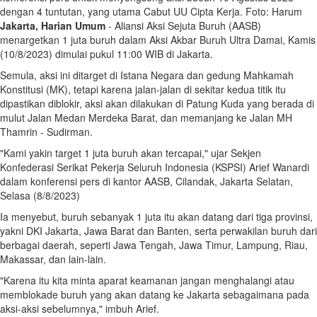
dengan 4 tuntutan, yang utama Cabut UU Cipta Kerja. Foto: Harum
Jakarta, Harian Umum
- Aliansi Aksi Sejuta Buruh (AASB)
menargetkan 1 juta buruh dalam Aksi Akbar Buruh Ultra Damai, Kamis
(10/8/2023) dimulai pukul 11:00 WIB di Jakarta.
Semula, aksi ini ditarget di Istana Negara dan gedung Mahkamah
Konstitusi (MK), tetapi karena jalan-jalan di sekitar kedua titik itu
dipastikan diblokir, aksi akan dilakukan di Patung Kuda yang berada di
mulut Jalan Medan Merdeka Barat, dan memanjang ke Jalan MH
Thamrin - Sudirman.
"Kami yakin target 1 juta buruh akan tercapai," ujar Sekjen
Konfederasi Serikat Pekerja Seluruh Indonesia (KSPSI) Arief Wanardi
dalam konferensi pers di kantor AASB, Cilandak, Jakarta Selatan,
Selasa (8/8/2023)
Ia menyebut, buruh sebanyak 1 juta itu akan datang dari tiga provinsi,
yakni DKI Jakarta, Jawa Barat dan Banten, serta perwakilan buruh dari
berbagai daerah, seperti Jawa Tengah, Jawa Timur, Lampung, Riau,
Makassar, dan lain-lain.
"Karena itu kita minta aparat keamanan jangan menghalangi atau
memblokade buruh yang akan datang ke Jakarta sebagaimana pada
aksi-aksi sebelumnya," imbuh Arief.