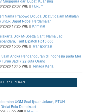
ar Singapura dari Bupati Kuansing
8/2026 20:37 WIB ||
Hukum
r! Nama Prabowo Diduga Dicatut dalam Makalah
 untuk Dapat Nobel Perdamaian
8/2026 17:25 WIB ||
Kriminal
sjakarta Blok M-Soetta Ganti Nama Jadi
sbandara, Tarif Dipatok Rp15.000
8/2026 15:05 WIB ||
Transportasi
Klaim Angka Pengangguran di Indonesia pada Mei
 Turun Jadi 7,22 Juta Orang
8/2026 13:45 WIB ||
Tenaga Kerja
ULER SEPEKAN
eberatan UGM Soal Ijazah Jokowi, PTUN
 Dinilai Bela Demokrasi
026 11:22 WIB ||
Hukum