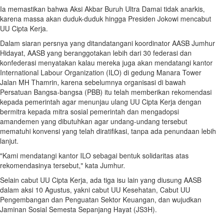
Ia memastikan bahwa Aksi Akbar Buruh Ultra Damai tidak anarkis,
karena massa akan duduk-duduk hingga Presiden Jokowi mencabut
UU Cipta Kerja.
Dalam siaran persnya yang ditandatangani koordinator AASB Jumhur
Hidayat, AASB yang beranggotakan lebih dari 30 federasi dan
konfederasi menyatakan kalau mereka juga akan mendatangi kantor
International Labour Organization (ILO) di gedung Manara Tower
Jalan MH Thamrin, karena sebelumnya organisasi di bawah
Persatuan Bangsa-bangsa (PBB) itu telah memberikan rekomendasi
kepada pemerintah agar menunjau ulang UU Cipta Kerja dengan
bermitra kepada mitra sosial pemerintah dan mengadopsi
amandemen yang dibutuhkan agar undang-undang tersebut
mematuhi konvensi yang telah diratifikasi, tanpa ada penundaan lebih
lanjut.
"Kami mendatangi kantor ILO sebagai bentuk solidaritas atas
rekomendasinya tersebut," kata Jumhur.
Selain cabut UU Cipta Kerja, ada tiga isu lain yang diusung AASB
dalam aksi 10 Agustus, yakni cabut UU Kesehatan, Cabut UU
Pengembangan dan Penguatan Sektor Keuangan, dan wujudkan
Jaminan Sosial Semesta Sepanjang Hayat (JS3H).