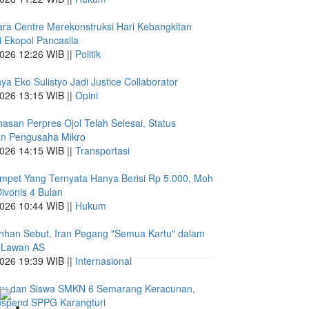
ra Centre Merekonstruksi Hari Kebangkitan
 Ekopol Pancasila
026 12:26 WIB ||
Politik
ya Eko Sulistyo Jadi Justice Collaborator
026 13:15 WIB ||
Opini
san Perpres Ojol Telah Selesai, Status
an Pengusaha Mikro
026 14:15 WIB ||
Transportasi
mpet Yang Ternyata Hanya Berisi Rp 5.000, Moh
Divonis 4 Bulan
026 10:44 WIB ||
Hukum
nhan Sebut, Iran Pegang "Semua Kartu" dalam
 Lawan AS
026 19:39 WIB ||
Internasional
ru dan Siswa SMKN 6 Semarang Keracunan,
spend SPPG Karangturi