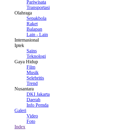
Pariwisata
Transportasi
Olahraga
Sepakbola
Raket
Balapan
Lain - Lain
Internasional
Iptek
Sains
Teknologi
Gaya Hidup
Film
Musik
Selebritis
Trend
Nusantara
DKI Jakarta
Daerah
Info Pemda
Galeri
Video
Foto
Index