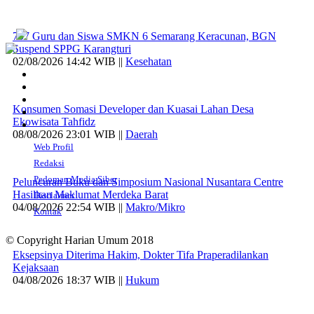
707 Guru dan Siswa SMKN 6 Semarang Keracunan, BGN
Suspend SPPG Karangturi
02/08/2026 14:42 WIB ||
Kesehatan
Konsumen Somasi Developer dan Kuasai Lahan Desa
Ekowisata Tahfidz
08/08/2026 23:01 WIB ||
Daerah
Web Profil
Redaksi
Pedoman Media Siber
Peluncuran Buku dan Simposium Nasional Nusantara Centre
Hasilkan Maklumat Merdeka Barat
Disclaimer
04/08/2026 22:54 WIB ||
Makro/Mikro
Kontak
© Copyright Harian Umum 2018
Eksepsinya Diterima Hakim, Dokter Tifa Praperadilankan
Kejaksaan
04/08/2026 18:37 WIB ||
Hukum