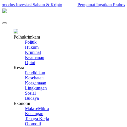
dus Investasi Saham & Kripto
Pengamat Ingatkan Prabowo: Terl
Polhukrimkam
Politik
Hukum
Kriminal
Keamanan
Opini
Kesra
Pendidikan
Kesehatan
Keagamaan
Lingkungan
Sosial
Budaya
Ekonomi
Makro/Mikro
Keuangan
Tenaga Kerja
Otomotif