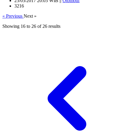
23/03/2017 20:03 WIB ||
Otomotif
3216
« Previous
Next »
Showing
16
to
26
of
26
results