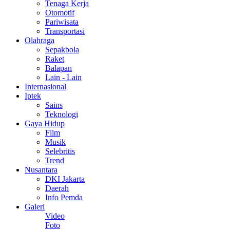
Tenaga Kerja
Otomotif
Pariwisata
Transportasi
Olahraga
Sepakbola
Raket
Balapan
Lain - Lain
Internasional
Iptek
Sains
Teknologi
Gaya Hidup
Film
Musik
Selebritis
Trend
Nusantara
DKI Jakarta
Daerah
Info Pemda
Galeri
Video
Foto