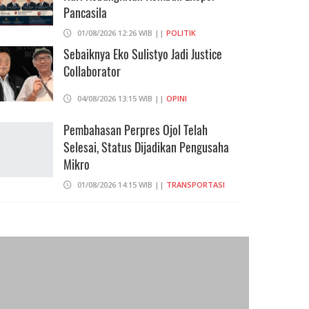
Pancasila
01/08/2026 12:26 WIB ||
POLITIK
Sebaiknya Eko Sulistyo Jadi Justice
Collaborator
04/08/2026 13:15 WIB ||
OPINI
Pembahasan Perpres Ojol Telah
Selesai, Status Dijadikan Pengusaha
Mikro
01/08/2026 14:15 WIB ||
TRANSPORTASI
Curi Dompet Yang Ternyata Hanya
Berisi Rp 5.000, Moh Syifak Divonis 4
Bulan
31/07/2026 10:44 WIB ||
HUKUM
Eks Menhan Sebut, Iran Pegang
"Semua Kartu" Dalam Perang Lawan