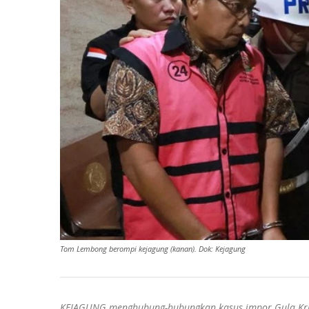
Tom Lembong berompi kejagung (kanan). Dok: Kejagung
KEJAGUNG menghubung-hubungkan kasus impor Gula Kris