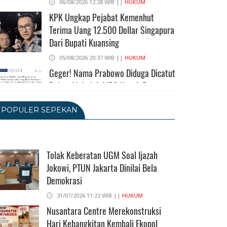
06/08/2026 12:28 WIB ||
HUKUM
KPK Ungkap Pejabat Kemenhut
Terima Uang 12.500 Dollar Singapura
Dari Bupati Kuansing
05/08/2026 20:37 WIB ||
HUKUM
Geger! Nama Prabowo Diduga Dicatut
Dalam Makalah MBG Untuk Dapat
Nobel Perdamaian
POPULER SEPEKAN
05/08/2026 17:25 WIB ||
KRIMINAL
Transjakarta Blok M-Soetta Ganti
Nama Jadi Transbandara, Tarif Dipatok
Rp15.000
Tolak Keberatan UGM Soal Ijazah
Jokowi, PTUN Jakarta Dinilai Bela
05/08/2026 15:05 WIB ||
TRANSPORTASI
Demokrasi
BPS Klaim Angka Pengangguran Di
Indonesia Pada Mei 2026 Turun Jadi
31/07/2026 11:22 WIB ||
HUKUM
7,22 Juta Orang
Nusantara Centre Merekonstruksi
Hari Kebangkitan Kembali Ekopol
05/08/2026 13:45 WIB ||
TENAGA KERJA