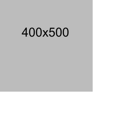
AS
06/08/2026 19:39 WIB ||
INTERNASIONAL
707 Guru Dan Siswa SMKN 6
Semarang Keracunan, BGN Suspend
SPPG Karangturi
02/08/2026 14:42 WIB ||
KESEHATAN
Praperadilan Ketiga Roy Suryo
Ditolak, Gagal Dapat Ganti Rugi Rp
206 Juta
06/08/2026 12:28 WIB ||
HUKUM
Jika Banding Juga Ditolak, UGM Wajib
Buka Dokumen Akademik Jokowi Ke
Publik
31/07/2026 13:23 WIB ||
HUKUM
Peluncuran Buku Dan Simposium
Nasional Nusantara Centre Hasilkan