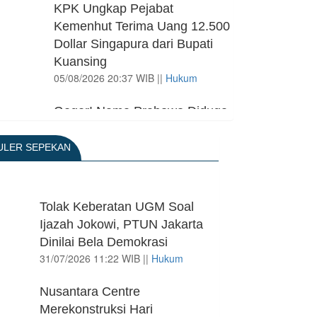
KPK Ungkap Pejabat
Kemenhut Terima Uang 12.500
Dollar Singapura dari Bupati
Kuansing
05/08/2026 20:37 WIB ||
Hukum
Geger! Nama Prabowo Diduga
Dicatut dalam Makalah MBG
untuk Dapat Nobel Perdamaian
ULER SEPEKAN
05/08/2026 17:25 WIB ||
Kriminal
Transjakarta Blok M-Soetta
Tolak Keberatan UGM Soal
Ganti Nama Jadi
Ijazah Jokowi, PTUN Jakarta
Transbandara, Tarif Dipatok
Dinilai Bela Demokrasi
Rp15.000
31/07/2026 11:22 WIB ||
Hukum
05/08/2026 15:05 WIB ||
Transportasi
Nusantara Centre
BPS Klaim Angka
Merekonstruksi Hari
Pengangguran di Indonesia