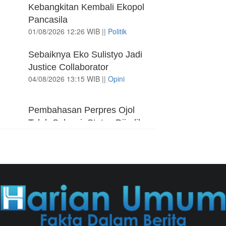
Kebangkitan Kembali Ekopol
pada Mei 2026 Turun Jadi 7,22
Pancasila
Juta Orang
01/08/2026 12:26 WIB ||
Politik
05/08/2026 13:45 WIB ||
Tenaga Kerja
Sebaiknya Eko Sulistyo Jadi
Kuartal II-2026, Ekonomi RI
Justice Collaborator
Tumbuh 5,29 Persen, Sektor
04/08/2026 13:15 WIB ||
Opini
Pertambangan Alami Kontraksi
05/08/2026 13:16 WIB ||
Makro/Mikro
Pembahasan Perpres Ojol
Telah Selesai, Status Dijadikan
Pengusaha Mikro
01/08/2026 14:15 WIB ||
Transportasi
Curi Dompet Yang Ternyata
Hanya Berisi Rp 5.000, Moh
Syifak Divonis 4 Bulan
31/07/2026 10:44 WIB ||
Hukum