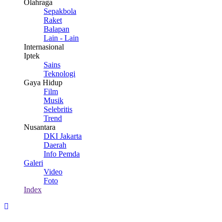
Olahraga
Sepakbola
Raket
Balapan
Lain - Lain
Internasional
Iptek
Sains
Teknologi
Gaya Hidup
Film
Musik
Selebritis
Trend
Nusantara
DKI Jakarta
Daerah
Info Pemda
Galeri
Video
Foto
Index