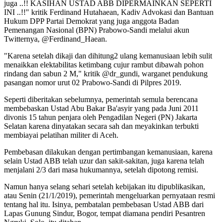
juga ..!! KASIHAN USTAD ABB DIPERMAINKAN SEPERTI
INI ..!!" kritik Ferdinand Hutahaean, Kadiv Advokasi dan Bantuan
Hukum DPP Partai Demokrat yang juga anggota Badan
Pemenangan Nasional (BPN) Prabowo-Sandi melalui akun
Twitternya, @Ferdinand_Haean.
"Karena setelah dikaji dan dihitung2 ulang kemanusiaan lebih sulit
menaikkan elektabilitas ketimbang cujur rambut dibawah pohon
rindang dan sabun 2 M," kritik @dr_gundi, warganet pendukung
pasangan nomor urut 02 Prabowo-Sandi di Pilpres 2019.
Seperti diberitakan sebelumnya, pemerintah semula berencana
membebaskan Ustad Abu Bakar Ba'asyir yang pada Juni 2011
divonis 15 tahun penjara oleh Pengadilan Negeri (PN) Jakarta
Selatan karena dinyatakan secara sah dan meyakinkan terbukti
membiayai pelatihan militer di Aceh.
Pembebasan dilakukan dengan pertimbangan kemanusiaan, karena
selain Ustad ABB telah uzur dan sakit-sakitan, juga karena telah
menjalani 2/3 dari masa hukumannya, setelah dipotong remisi.
Namun hanya selang sehari setelah kebijakan itu dipublikasikan,
atau Senin (21/1/2019), pemerintah mengeluarkan pernyataan resmi
tentang hal itu. Isinya, pembatalan pembebasan Ustad ABB dari
Lapas Gunung Sindur, Bogor, tempat diamana pendiri Pesantren