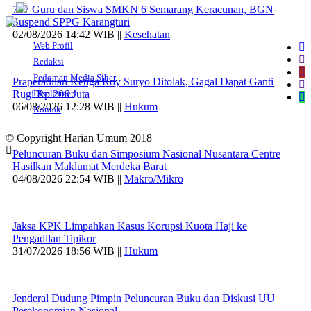
707 Guru dan Siswa SMKN 6 Semarang Keracunan, BGN
Suspend SPPG Karangturi
02/08/2026 14:42 WIB ||
Kesehatan
Web Profil
Redaksi
Pedoman Media Siber
Praperadilan Ketiga Roy Suryo Ditolak, Gagal Dapat Ganti
Rugi Rp 206 Juta
Disclaimer
06/08/2026 12:28 WIB ||
Hukum
Kontak
© Copyright Harian Umum 2018
Peluncuran Buku dan Simposium Nasional Nusantara Centre
Hasilkan Maklumat Merdeka Barat
04/08/2026 22:54 WIB ||
Makro/Mikro
Jaksa KPK Limpahkan Kasus Korupsi Kuota Haji ke
Pengadilan Tipikor
31/07/2026 18:56 WIB ||
Hukum
Jenderal Dudung Pimpin Peluncuran Buku dan Diskusi UU
Perekonomian Nasional