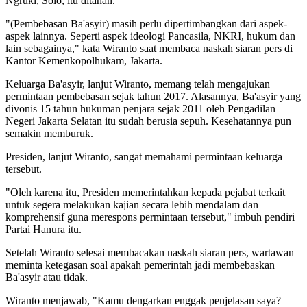
Ngruki, Solo, itu ditahan.
"(Pembebasan Ba'asyir) masih perlu dipertimbangkan dari aspek-
aspek lainnya. Seperti aspek ideologi Pancasila, NKRI, hukum dan
lain sebagainya," kata Wiranto saat membaca naskah siaran pers di
Kantor Kemenkopolhukam, Jakarta.
Keluarga Ba'asyir, lanjut Wiranto, memang telah mengajukan
permintaan pembebasan sejak tahun 2017. Alasannya, Ba'asyir yang
divonis 15 tahun hukuman penjara sejak 2011 oleh Pengadilan
Negeri Jakarta Selatan itu sudah berusia sepuh. Kesehatannya pun
semakin memburuk.
Presiden, lanjut Wiranto, sangat memahami permintaan keluarga
tersebut.
"Oleh karena itu, Presiden memerintahkan kepada pejabat terkait
untuk segera melakukan kajian secara lebih mendalam dan
komprehensif guna merespons permintaan tersebut," imbuh pendiri
Partai Hanura itu.
Setelah Wiranto selesai membacakan naskah siaran pers, wartawan
meminta ketegasan soal apakah pemerintah jadi membebaskan
Ba'asyir atau tidak.
Wiranto menjawab, "Kamu dengarkan enggak penjelasan saya?