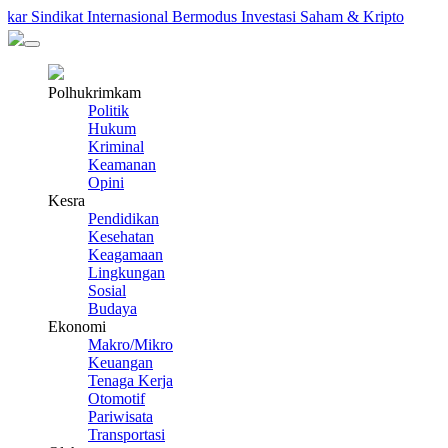
Sindikat Internasional Bermodus Investasi Saham & Kripto
Pen
Polhukrimkam
Politik
Hukum
Kriminal
Keamanan
Opini
Kesra
Pendidikan
Kesehatan
Keagamaan
Lingkungan
Sosial
Budaya
Ekonomi
Makro/Mikro
Keuangan
Tenaga Kerja
Otomotif
Pariwisata
Transportasi