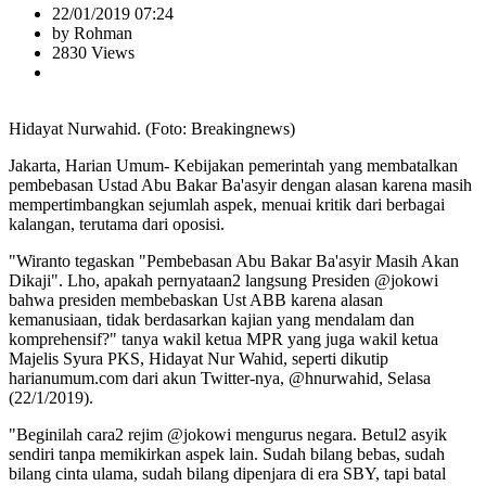
22/01/2019 07:24
by Rohman
2830 Views
Hidayat Nurwahid. (Foto: Breakingnews)
Jakarta, Harian Umum- Kebijakan pemerintah yang membatalkan
pembebasan Ustad Abu Bakar Ba'asyir dengan alasan karena masih
mempertimbangkan sejumlah aspek, menuai kritik dari berbagai
kalangan, terutama dari oposisi.
"Wiranto tegaskan "Pembebasan Abu Bakar Ba'asyir Masih Akan
Dikaji". Lho, apakah pernyataan2 langsung Presiden @jokowi
bahwa presiden membebaskan Ust ABB karena alasan
kemanusiaan, tidak berdasarkan kajian yang mendalam dan
komprehensif?" tanya wakil ketua MPR yang juga wakil ketua
Majelis Syura PKS, Hidayat Nur Wahid, seperti dikutip
harianumum.com dari akun Twitter-nya, @hnurwahid, Selasa
(22/1/2019).
"Beginilah cara2 rejim @jokowi mengurus negara. Betul2 asyik
sendiri tanpa memikirkan aspek lain. Sudah bilang bebas, sudah
bilang cinta ulama, sudah bilang dipenjara di era SBY, tapi batal