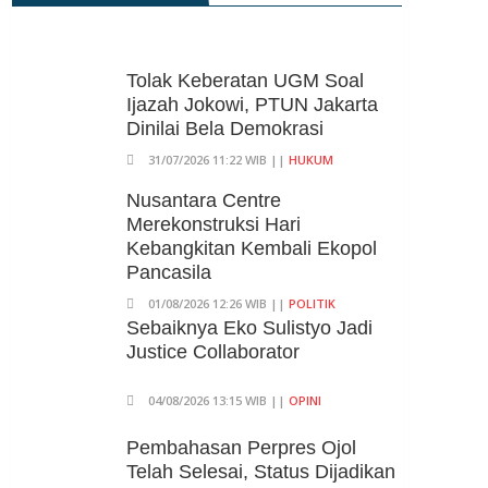
Rp15.000
05/08/2026 15:05 WIB ||
TRANSPORTASI
BPS Klaim Angka
Tolak Keberatan UGM Soal
Pengangguran Di Indonesia
Ijazah Jokowi, PTUN Jakarta
Pada Mei 2026 Turun Jadi 7,22
Dinilai Bela Demokrasi
Juta Orang
31/07/2026 11:22 WIB ||
HUKUM
05/08/2026 13:45 WIB ||
TENAGA KERJA
Kuartal II-2026, Ekonomi RI
Nusantara Centre
Tumbuh 5,29 Persen, Sektor
Merekonstruksi Hari
Pertambangan Alami Kontraksi
Kebangkitan Kembali Ekopol
05/08/2026 13:16 WIB ||
MAKRO/MIKRO
Pancasila
01/08/2026 12:26 WIB ||
POLITIK
Sebaiknya Eko Sulistyo Jadi
Justice Collaborator
04/08/2026 13:15 WIB ||
OPINI
Pembahasan Perpres Ojol
Telah Selesai, Status Dijadikan