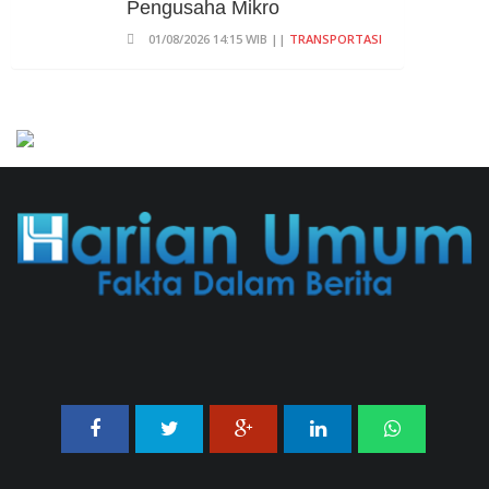
Pengusaha Mikro
01/08/2026 14:15 WIB ||
TRANSPORTASI
Curi Dompet Yang Ternyata
Hanya Berisi Rp 5.000, Moh
Syifak Divonis 4 Bulan
31/07/2026 10:44 WIB ||
HUKUM
707 Guru Dan Siswa SMKN 6
Semarang Keracunan, BGN
Suspend SPPG Karangturi
02/08/2026 14:42 WIB ||
KESEHATAN
Jika Banding Juga Ditolak,
UGM Wajib Buka Dokumen
Akademik Jokowi Ke Publik
31/07/2026 13:23 WIB ||
HUKUM
Praperadilan Ketiga Roy Suryo
Ditolak, Gagal Dapat Ganti
Rugi Rp 206 Juta