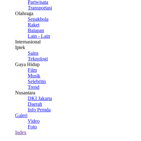
Pariwisata
Transportasi
Olahraga
Sepakbola
Raket
Balapan
Lain - Lain
Internasional
Iptek
Sains
Teknologi
Gaya Hidup
Film
Musik
Selebritis
Trend
Nusantara
DKI Jakarta
Daerah
Info Pemda
Galeri
Video
Foto
Index