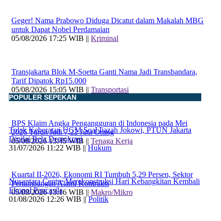
Geger! Nama Prabowo Diduga Dicatut dalam Makalah MBG
untuk Dapat Nobel Perdamaian
05/08/2026 17:25 WIB ||
Kriminal
Transjakarta Blok M-Soetta Ganti Nama Jadi Transbandara,
Tarif Dipatok Rp15.000
05/08/2026 15:05 WIB ||
Transportasi
POPULER SEPEKAN
BPS Klaim Angka Pengangguran di Indonesia pada Mei
Tolak Keberatan UGM Soal Ijazah Jokowi, PTUN Jakarta
2026 Turun Jadi 7,22 Juta Orang
Dinilai Bela Demokrasi
05/08/2026 13:45 WIB ||
Tenaga Kerja
31/07/2026 11:22 WIB ||
Hukum
Kuartal II-2026, Ekonomi RI Tumbuh 5,29 Persen, Sektor
Nusantara Centre Merekonstruksi Hari Kebangkitan Kembali
Pertambangan Alami Kontraksi
Ekopol Pancasila
05/08/2026 13:16 WIB ||
Makro/Mikro
01/08/2026 12:26 WIB ||
Politik