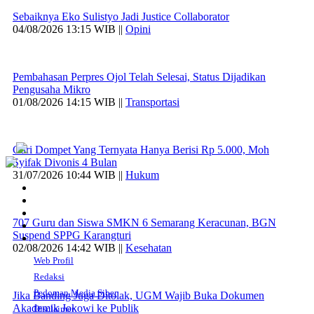
Sebaiknya Eko Sulistyo Jadi Justice Collaborator
04/08/2026 13:15 WIB ||
Opini
Pembahasan Perpres Ojol Telah Selesai, Status Dijadikan
Pengusaha Mikro
01/08/2026 14:15 WIB ||
Transportasi
Curi Dompet Yang Ternyata Hanya Berisi Rp 5.000, Moh
Syifak Divonis 4 Bulan
31/07/2026 10:44 WIB ||
Hukum
707 Guru dan Siswa SMKN 6 Semarang Keracunan, BGN
Suspend SPPG Karangturi
02/08/2026 14:42 WIB ||
Kesehatan
Web Profil
Redaksi
Pedoman Media Siber
Jika Banding Juga Ditolak, UGM Wajib Buka Dokumen
Akademik Jokowi ke Publik
Disclaimer