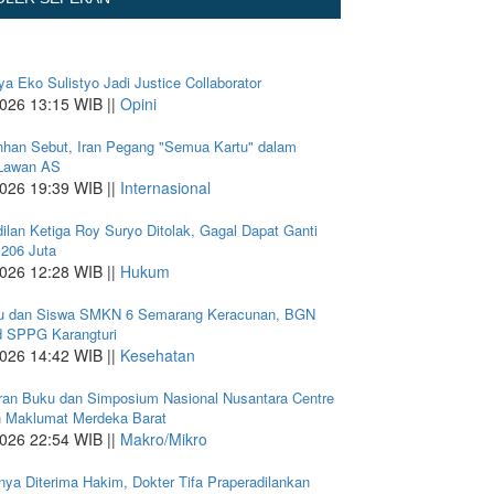
a Eko Sulistyo Jadi Justice Collaborator
026 13:15 WIB ||
Opini
han Sebut, Iran Pegang "Semua Kartu" dalam
Lawan AS
026 19:39 WIB ||
Internasional
ilan Ketiga Roy Suryo Ditolak, Gagal Dapat Ganti
 206 Juta
026 12:28 WIB ||
Hukum
u dan Siswa SMKN 6 Semarang Keracunan, BGN
 SPPG Karangturi
026 14:42 WIB ||
Kesehatan
ran Buku dan Simposium Nasional Nusantara Centre
n Maklumat Merdeka Barat
026 22:54 WIB ||
Makro/Mikro
ya Diterima Hakim, Dokter Tifa Praperadilankan