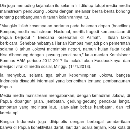
Dia juga menuding kejahatan itu selama ini ditutup-tutupi media-media
mainstream pendukung Jokowi dengan melansir berita-berita bohong
tentang pembangunan di tanah kelahirannya itu.
"Mungkin inilah kesempatan pertama pada halaman depan (headline)
Kompas, media mainstream Nasional, merilis tragedi kemanusiaan di
Papua berjudul “ Bencana Kesehatan di Asmat”. Itulah fakta
berbicara. Sehebat-hebatnya Harian Kompas menjadi pion pemerintah
selama 3 tahun Jokowi memimpin negeri, namun hujan fakta tidak
bisa dibendung dengan payung pencitraan," kata mantan Komisioner
Komnas HAM periode 2012-2017 itu melalui akun Facebook-nya, dan
menjadi viral di media sosial, Minggu (14/1/2018).
Ia menyebut, selama tiga tahun kepemimpinan Jokowi, bangsa
Indonesia disuguhi informasi yang berlebihan tentang pembangunan
Papua.
Media-media mainstream mengabarkan, dengan kehadiran Jokowi, di
Papua dibangun jalan, jembatan, gedung-gedung pencakar langit,
jembatan yang melintasi laut, jalan-jalan bebas hambatan, dan rel
kereta api.
Bangsa Indonesia juga dihipnotis dengan berbagai pemberitaan
bahwa di Papua konektivitas darat, laut dan udara terjalin, kota-kota di