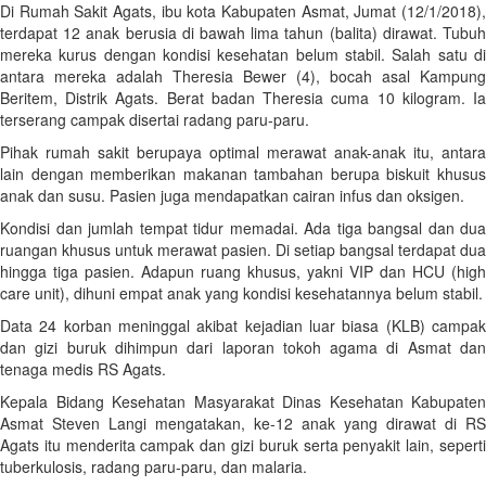
Di Rumah Sakit Agats, ibu kota Kabupaten Asmat, Jumat (12/1/2018),
terdapat 12 anak berusia di bawah lima tahun (balita) dirawat. Tubuh
mereka kurus dengan kondisi kesehatan belum stabil. Salah satu di
antara mereka adalah Theresia Bewer (4), bocah asal Kampung
Beritem, Distrik Agats. Berat badan Theresia cuma 10 kilogram. Ia
terserang campak disertai radang paru-paru.
Pihak rumah sakit berupaya optimal merawat anak-anak itu, antara
lain dengan memberikan makanan tambahan berupa biskuit khusus
anak dan susu. Pasien juga mendapatkan cairan infus dan oksigen.
Kondisi dan jumlah tempat tidur memadai. Ada tiga bangsal dan dua
ruangan khusus untuk merawat pasien. Di setiap bangsal terdapat dua
hingga tiga pasien. Adapun ruang khusus, yakni VIP dan HCU (high
care unit), dihuni empat anak yang kondisi kesehatannya belum stabil.
Data 24 korban meninggal akibat kejadian luar biasa (KLB) campak
dan gizi buruk dihimpun dari laporan tokoh agama di Asmat dan
tenaga medis RS Agats.
Kepala Bidang Kesehatan Masyarakat Dinas Kesehatan Kabupaten
Asmat Steven Langi mengatakan, ke-12 anak yang dirawat di RS
Agats itu menderita campak dan gizi buruk serta penyakit lain, seperti
tuberkulosis, radang paru-paru, dan malaria.