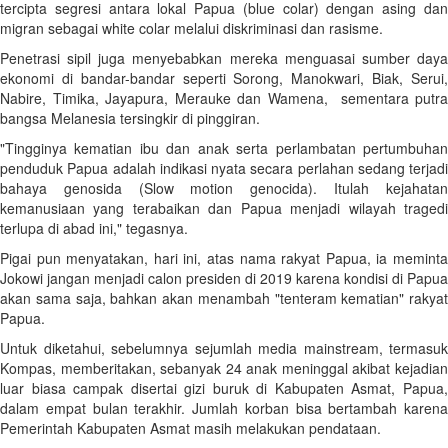
tercipta segresi antara lokal Papua (blue colar) dengan asing dan
migran sebagai white colar melalui diskriminasi dan rasisme.
Penetrasi sipil juga menyebabkan mereka menguasai sumber daya
ekonomi di bandar-bandar seperti Sorong, Manokwari, Biak, Serui,
Nabire, Timika, Jayapura, Merauke dan Wamena, sementara putra
bangsa Melanesia tersingkir di pinggiran.
"Tingginya kematian ibu dan anak serta perlambatan pertumbuhan
penduduk Papua adalah indikasi nyata secara perlahan sedang terjadi
bahaya genosida (Slow motion genocida). Itulah kejahatan
kemanusiaan yang terabaikan dan Papua menjadi wilayah tragedi
terlupa di abad ini," tegasnya.
Pigai pun menyatakan, hari ini, atas nama rakyat Papua, ia meminta
Jokowi jangan menjadi calon presiden di 2019 karena kondisi di Papua
akan sama saja, bahkan akan menambah "tenteram kematian" rakyat
Papua.
Untuk diketahui, sebelumnya sejumlah media mainstream, termasuk
Kompas, memberitakan, sebanyak 24 anak meninggal akibat kejadian
luar biasa campak disertai gizi buruk di Kabupaten Asmat, Papua,
dalam empat bulan terakhir. Jumlah korban bisa bertambah karena
Pemerintah Kabupaten Asmat masih melakukan pendataan.