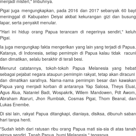
menjadi misteri," imbuhnya.
Pigai juga mengungkapkan, pada 2016 dan 2017 sebanyak 60 bayi
meninggal di Kabupaten Deiyai akibat kekurangan gizi dan busung
lapar, serta penyakit menular.
"Hari ini hidup orang Papua terancam di negerinya sendiri," keluh
Pigai.
Ia juga mengungkap fakta mengerikan yang lain yang terjadi di Papua.
Katanya, di Indonesia, setiap pemimpin di Papua kalau tidak racuni
dan dimatikan, selalu berakhir di terali besi.
Menurut catatannya, tokoh-tokoh Papua Melanesia yang hebat
sebagai pejabat negara ataupun pemimpin rakyat, tetap akan diracuni
dan dimatikan sarafnya. Nama-nama pemimpin besar dan kawakan
Papua yang menjadi korban di antaranya Yap Salosa, Theys Eluai,
Agus Alua, Nataniel Badi, Wospakrik, Willem Mandowen, Pdt Awom,
Abraham Ataruri, Jhon Rumbiak, Cosmas Pigai, Thom Beanal, dan
Lukas Enembe.
Di sisi lain, rakyat Papua ditangkapi, dianiaya, disiksa, dibunuh saban
hari tanpa henti.
"Sudah lebih dari ratusan ribu orang Papua mati sia-sia di atas tanah
airnya sendiri, Tanah Papua, bumi Melanesia," tegasnya.