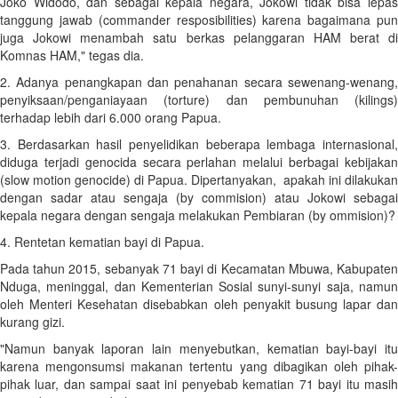
Joko Widodo, dan sebagai kepala negara, Jokowi tidak bisa lepas
tanggung jawab (commander resposibilities) karena bagaimana pun
juga Jokowi menambah satu berkas pelanggaran HAM berat di
Komnas HAM," tegas dia.
2. Adanya penangkapan dan penahanan secara sewenang-wenang,
penyiksaan/penganiayaan (torture) dan pembunuhan (kilings)
terhadap lebih dari 6.000 orang Papua.
3. Berdasarkan hasil penyelidikan beberapa lembaga internasional,
diduga terjadi genocida secara perlahan melalui berbagai kebijakan
(slow motion genocide) di Papua. Dipertanyakan, apakah ini dilakukan
dengan sadar atau sengaja (by commision) atau Jokowi sebagai
kepala negara dengan sengaja melakukan Pembiaran (by ommision)?
4. Rentetan kematian bayi di Papua.
Pada tahun 2015, sebanyak 71 bayi di Kecamatan Mbuwa, Kabupaten
Nduga, meninggal, dan Kementerian Sosial sunyi-sunyi saja, namun
oleh Menteri Kesehatan disebabkan oleh penyakit busung lapar dan
kurang gizi.
"Namun banyak laporan lain menyebutkan, kematian bayi-bayi itu
karena mengonsumsi makanan tertentu yang dibagikan oleh pihak-
pihak luar, dan sampai saat ini penyebab kematian 71 bayi itu masih