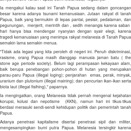
Ia mengakui kalau saat ini Tanah Papua sedang dalam goncangan
besar karena adanya tsunami kemanusiaan. Jutaan rakyat di tanah
Papua, baik yang bermukim di lepas pantai, pesisir, pedalaman, dan
pegunungan, menjerit, merintih dan , sedih menangis karena saban
hari hanya bisa mendengar nyanyian dengan syair elegi, karena
tragedi kemanusiaan yang menimpa rakyat melanesia di Tanah Papua
semakin lama semakin menua.
"Tidak ada legasi yang kita peroleh di negeri ini. Penuh diskriminasi,
rasisme, orang Papua masih dianggap manusia jaman batu ( the
stone age periode society). Belum lagi perampasan kekayaan alam,
baik berupa penebangan pohon-pohon di hutan yang merupakan
parau-paru Papua (illegal loging); penjarahan emas, perak, minyak,
uranium dan plutonium (illegal maining); dan pencurian ikan-ikan serta
biota laut (illegal fisihing)," paparnya.
Ia mengingatkan, orang Melanesia tidak pernah mengenal kejahatan
korupsi, kolusi dan nepotisme (KKN), namun hari ini tikus-tikus
berdasi merasuki sendi-sendi kehidupan politik dan pemerintah tanah
Papua.
Adanya penetrasi kapitalisme disertai penetrasi sipil dan militer,
mengesampingkan bumi putra Papua. Melanesia tersingkir karena