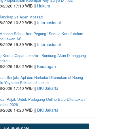
ng Praperadilan Keempat Roy Suryo Ditinda
8/2026 17:10 WIB ||
Hukum
 Tangkap 21 Agen Mossad
8/2026 10:32 WIB ||
Internasional
Menhan Sebut, Iran Pegang "Semua Kartu" dalam
ng Lawan AS
8/2026 19:39 WIB ||
Internasional
g Kereta Cepat Jakarta - Bandung Akan Ditanggung
enkeu
8/2026 19:02 WIB ||
Keuangan
san Senjata Api dan Narkoba Ditemukan di Ruang
la Yayasan Sekolah di Jaksel
8/2026 17:40 WIB ||
DKI Jakarta
nda, Pajak Untuk Pedagang Online Baru Diterapkan 1
mber 2026
8/2026 14:23 WIB ||
DKI Jakarta
ULER SEPEKAN