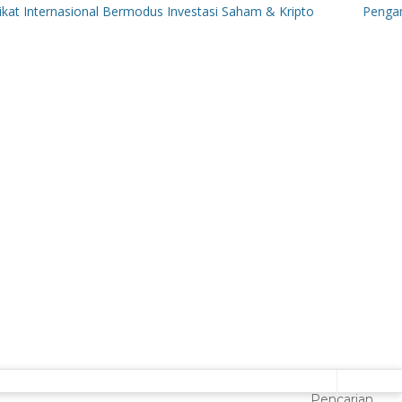
ernasional Bermodus Investasi Saham & Kripto
Pengamat Ingatk
Pencarian