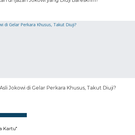
ah di Ijazah Jokowi yang Diuji Bareskrim?
li Jokowi di Gelar Perkara Khusus, Takut Diuji?
 Kartu"