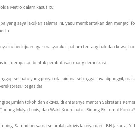
olda Metro dalam kasus itu.
pa yang saya lakukan selama ini, yaitu memberitakan dan menjadi f
media.
nya itu bertujuan agar masyarakat paham tentang hak dan kewajiban
us ini merupakan bentuk pembatasan ruang demokrasi.
nggap sesuatu yang punya nilai pidana sehingga saya dipanggil, maka 
ekspresi,” tegas dia.
gi sejumlah tokoh dan aktivis, di antaranya mantan Sekretaris Keme
Todung Mulya Lubis, dan Wakil Koordinator Bidang Eksternal KontraS
ampingi Samad bersama sejumlah aktivis lainnya dari LBH Jakarta,