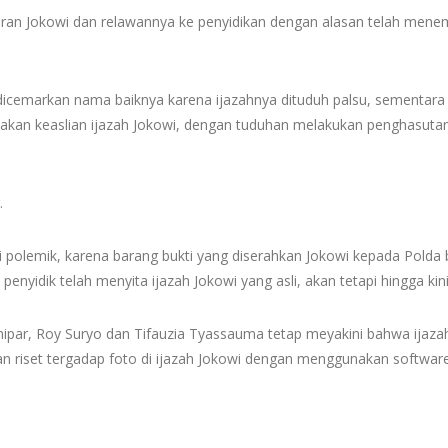
poran Jokowi dan relawannya ke penyidikan dengan alasan telah mene
dicemarkan nama baiknya karena ijazahnya dituduh palsu, sementara
kan keaslian ijazah Jokowi, dengan tuduhan melakukan penghasutan. K
.
i polemik, karena barang bukti yang diserahkan Jokowi kepada Polda b
penyidik telah menyita ijazah Jokowi yang asli, akan tetapi hingga ki
nipar, Roy Suryo dan Tifauzia Tyassauma tetap meyakini bahwa ijazah
dan riset tergadap foto di ijazah Jokowi dengan menggunakan software