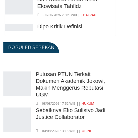
Ekowisata Tahfidz
08/08/2026 23:01 WIB ||
DAERAH
Dipo Kritik Definisi
Pengangguran Dan Kategori
Miskin Ala BPS
POPULER SEPEKAN
08/08/2026 20:09 WIB ||
DKI JAKARTA
Putusan PTUN Terkait
Dokumen Akademik Jokowi,
Makin Menggerus Reputasi
Putusan PTUN Terkait
UGM
Dokumen Akademik Jokowi,
Makin Menggerus Reputasi
08/08/2026 17:52 WIB ||
HUKUM
UGM
Andi Gani Tegaskan Buruh
Tetap Demo Pada Agustus -
08/08/2026 17:52 WIB ||
HUKUM
September
Sebaiknya Eko Sulistyo Jadi
Justice Collaborator
07/08/2026 20:52 WIB ||
TENAGA KERJA
04/08/2026 13:15 WIB ||
OPINI