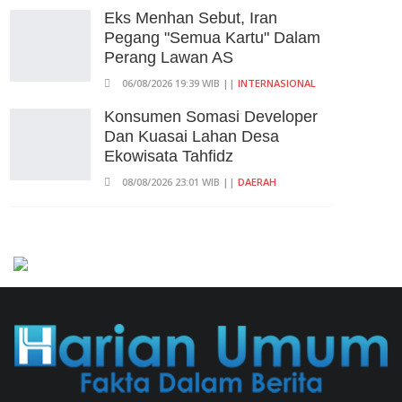
Eks Menhan Sebut, Iran
Pegang "Semua Kartu" Dalam
Perang Lawan AS
06/08/2026 19:39 WIB ||
INTERNASIONAL
Konsumen Somasi Developer
Dan Kuasai Lahan Desa
Ekowisata Tahfidz
08/08/2026 23:01 WIB ||
DAERAH
Praperadilan Ketiga Roy Suryo
Ditolak, Gagal Dapat Ganti
Rugi Rp 206 Juta
06/08/2026 12:28 WIB ||
HUKUM
Andi Gani Tegaskan Buruh
Tetap Demo Pada Agustus -
September
07/08/2026 20:52 WIB ||
TENAGA KERJA