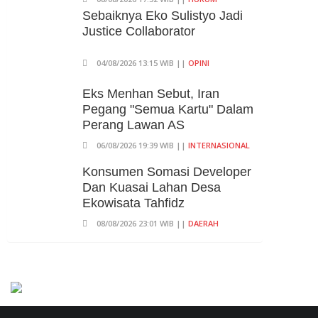
Kepala Yayasan Sekolah Di
Sebaiknya Eko Sulistyo Jadi
Jaksel
Justice Collaborator
06/08/2026 17:40 WIB ||
DKI JAKARTA
04/08/2026 13:15 WIB ||
OPINI
Eks Menhan Sebut, Iran
Pegang "Semua Kartu" Dalam
Perang Lawan AS
06/08/2026 19:39 WIB ||
INTERNASIONAL
Konsumen Somasi Developer
Dan Kuasai Lahan Desa
Ekowisata Tahfidz
08/08/2026 23:01 WIB ||
DAERAH
Praperadilan Ketiga Roy Suryo
Ditolak, Gagal Dapat Ganti
Rugi Rp 206 Juta
06/08/2026 12:28 WIB ||
HUKUM