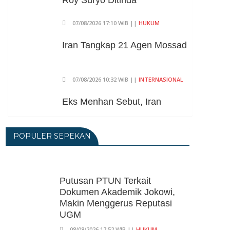
07/08/2026 17:10 WIB ||
HUKUM
Iran Tangkap 21 Agen Mossad
07/08/2026 10:32 WIB ||
INTERNASIONAL
Eks Menhan Sebut, Iran
Pegang "Semua Kartu" Dalam
Perang Lawan AS
POPULER SEPEKAN
06/08/2026 19:39 WIB ||
INTERNASIONAL
Utang Kereta Cepat Jakarta -
Bandung Akan Ditanggung
Kemenkeu
Putusan PTUN Terkait
Dokumen Akademik Jokowi,
06/08/2026 19:02 WIB ||
KEUANGAN
Makin Menggerus Reputasi
Ratusan Senjata Api Dan
UGM
Narkoba Ditemukan Di Ruang
08/08/2026 17:52 WIB ||
HUKUM