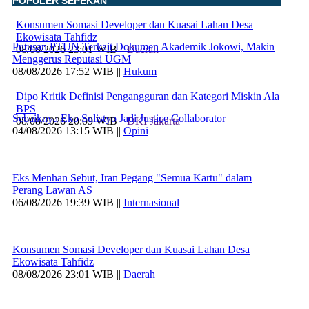
POPULER SEPEKAN
Konsumen Somasi Developer dan Kuasai Lahan Desa
Ekowisata Tahfidz
Putusan PTUN Terkait Dokumen Akademik Jokowi, Makin
08/08/2026 23:01 WIB ||
Daerah
Menggerus Reputasi UGM
08/08/2026 17:52 WIB ||
Hukum
Dipo Kritik Definisi Pengangguran dan Kategori Miskin Ala
BPS
Sebaiknya Eko Sulistyo Jadi Justice Collaborator
08/08/2026 20:09 WIB ||
DKI Jakarta
04/08/2026 13:15 WIB ||
Opini
Eks Menhan Sebut, Iran Pegang "Semua Kartu" dalam
Perang Lawan AS
06/08/2026 19:39 WIB ||
Internasional
Konsumen Somasi Developer dan Kuasai Lahan Desa
Ekowisata Tahfidz
08/08/2026 23:01 WIB ||
Daerah