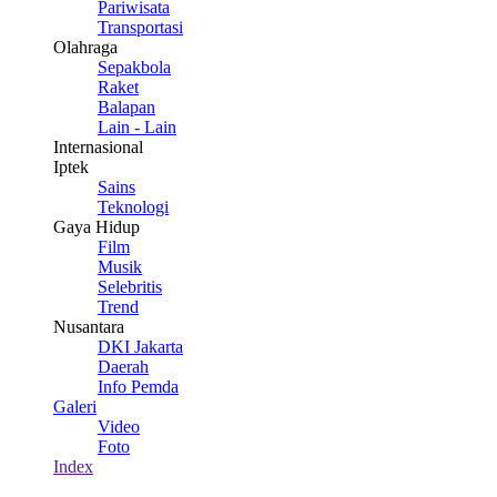
Pariwisata
Transportasi
Olahraga
Sepakbola
Raket
Balapan
Lain - Lain
Internasional
Iptek
Sains
Teknologi
Gaya Hidup
Film
Musik
Selebritis
Trend
Nusantara
DKI Jakarta
Daerah
Info Pemda
Galeri
Video
Foto
Index