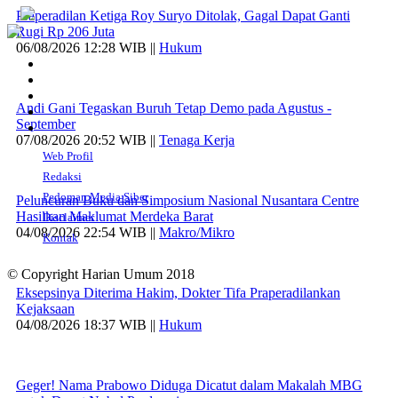
Praperadilan Ketiga Roy Suryo Ditolak, Gagal Dapat Ganti
Rugi Rp 206 Juta
06/08/2026 12:28 WIB ||
Hukum
Andi Gani Tegaskan Buruh Tetap Demo pada Agustus -
September
07/08/2026 20:52 WIB ||
Tenaga Kerja
Web Profil
Redaksi
Pedoman Media Siber
Peluncuran Buku dan Simposium Nasional Nusantara Centre
Hasilkan Maklumat Merdeka Barat
Disclaimer
04/08/2026 22:54 WIB ||
Makro/Mikro
Kontak
© Copyright Harian Umum 2018
Eksepsinya Diterima Hakim, Dokter Tifa Praperadilankan
Kejaksaan
04/08/2026 18:37 WIB ||
Hukum
Geger! Nama Prabowo Diduga Dicatut dalam Makalah MBG