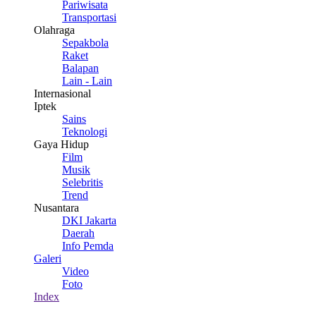
Pariwisata
Transportasi
Olahraga
Sepakbola
Raket
Balapan
Lain - Lain
Internasional
Iptek
Sains
Teknologi
Gaya Hidup
Film
Musik
Selebritis
Trend
Nusantara
DKI Jakarta
Daerah
Info Pemda
Galeri
Video
Foto
Index