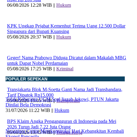
06/08/2026 12:28 WIB ||
Hukum
KPK Ungkap Pejabat Kemenhut Terima Uang 12.500 Dollar
Singapura dari Bupati Kuansing
05/08/2026 20:37 WIB ||
Hukum
Geger! Nama Prabowo Diduga Dicatut dalam Makalah MBG
untuk Dapat Nobel Perdamaian
05/08/2026 17:25 WIB ||
Kriminal
POPULER SEPEKAN
Transjakarta Blok M-Soetta Ganti Nama Jadi Transbandara,
Tarif Dipatok Rp15.000
Tolak Keberatan UGM Soal Ijazah Jokowi, PTUN Jakarta
05/08/2026 15:05 WIB ||
Transportasi
Dinilai Bela Demokrasi
31/07/2026 11:22 WIB ||
Hukum
BPS Klaim Angka Pengangguran di Indonesia pada Mei
2026 Turun Jadi 7,22 Juta Orang
Nusantara Centre Merekonstruksi Hari Kebangkitan Kembali
05/08/2026 13:45 WIB ||
Tenaga Kerja
Ekopol Pancasila