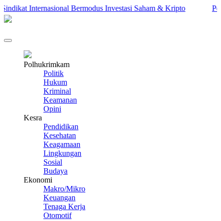
ndikat Internasional Bermodus Investasi Saham & Kripto
Pengam
Polhukrimkam
Politik
Hukum
Kriminal
Keamanan
Opini
Kesra
Pendidikan
Kesehatan
Keagamaan
Lingkungan
Sosial
Budaya
Ekonomi
Makro/Mikro
Keuangan
Tenaga Kerja
Otomotif