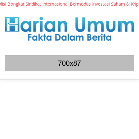
r Sindikat Internasional Bermodus Investasi Saham & Kripto
P