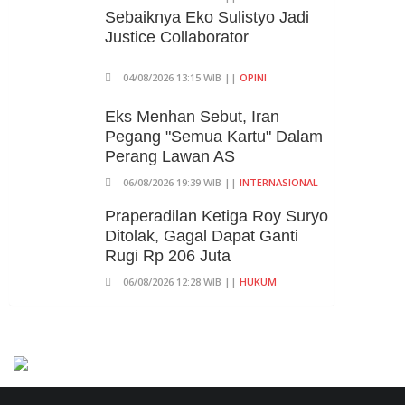
Kepala Yayasan Sekolah Di
Sebaiknya Eko Sulistyo Jadi
Jaksel
Justice Collaborator
06/08/2026 17:40 WIB ||
DKI JAKARTA
04/08/2026 13:15 WIB ||
OPINI
Eks Menhan Sebut, Iran
Pegang "Semua Kartu" Dalam
Perang Lawan AS
06/08/2026 19:39 WIB ||
INTERNASIONAL
Praperadilan Ketiga Roy Suryo
Ditolak, Gagal Dapat Ganti
Rugi Rp 206 Juta
06/08/2026 12:28 WIB ||
HUKUM
707 Guru Dan Siswa SMKN 6
Semarang Keracunan, BGN
Suspend SPPG Karangturi
02/08/2026 14:42 WIB ||
KESEHATAN