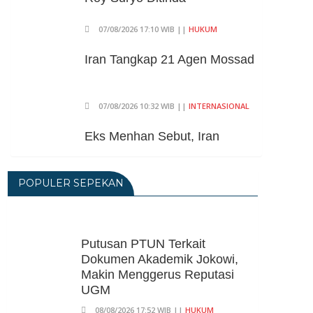
07/08/2026 17:10 WIB ||
HUKUM
Iran Tangkap 21 Agen Mossad
07/08/2026 10:32 WIB ||
INTERNASIONAL
Eks Menhan Sebut, Iran
Pegang "Semua Kartu" Dalam
Perang Lawan AS
POPULER SEPEKAN
06/08/2026 19:39 WIB ||
INTERNASIONAL
Utang Kereta Cepat Jakarta -
Bandung Akan Ditanggung
Kemenkeu
Putusan PTUN Terkait
Dokumen Akademik Jokowi,
06/08/2026 19:02 WIB ||
KEUANGAN
Makin Menggerus Reputasi
Ratusan Senjata Api Dan
UGM
Narkoba Ditemukan Di Ruang
08/08/2026 17:52 WIB ||
HUKUM