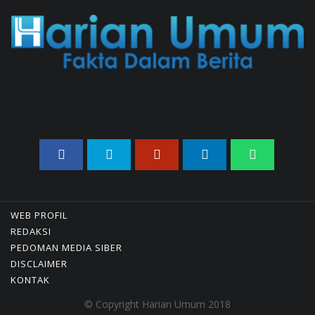
Konsumen Somasi Developer
Dan Kuasai Lahan Desa
Ekowisata Tahfidz
08/08/2026 23:01 WIB ||
DAERAH
Peluncuran Buku Dan
Simposium Nasional Nusantara
Centre Hasilkan Maklumat
Merdeka Barat
04/08/2026 22:54 WIB ||
MAKRO/MIKRO
Eksepsinya Diterima Hakim,
Dokter Tifa Praperadilankan
Kejaksaan
WEB PROFIL
04/08/2026 18:37 WIB ||
HUKUM
REDAKSI
Geger! Nama Prabowo Diduga
PEDOMAN MEDIA SIBER
Dicatut Dalam Makalah MBG
DISCLAIMER
Untuk Dapat Nobel
KONTAK
Perdamaian
© Copyright Harian Umum 2018
05/08/2026 17:25 WIB ||
KRIMINAL