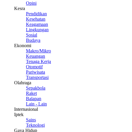
Opini
Kesra
Pendidikan
Kesehatan
Keagamaan
Lingkungan
Sosial
Budaya
Ekonomi
Makro/Mikro
Keuangan
Tenaga Kerja
Otomotif
Pariwisata
Transportasi
Olahraga
Sepakbola
Raket
Balapan
Lain - Lain
Internasional
Iptek
Sains
Teknologi
Gaya Hidup