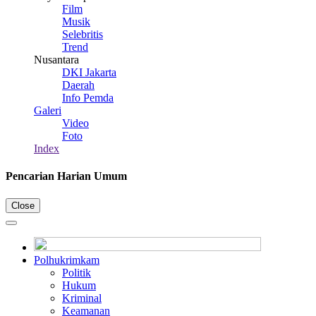
Film
Musik
Selebritis
Trend
Nusantara
DKI Jakarta
Daerah
Info Pemda
Galeri
Video
Foto
Index
Pencarian Harian Umum
Close
Polhukrimkam
Politik
Hukum
Kriminal
Keamanan