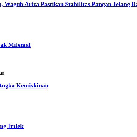
, Wagub Ariza Pastikan Stabilitas Pangan Jelang 
k Milenial
 Angka Kemiskinan
ang Imlek