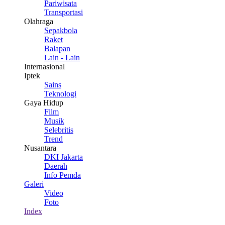
Pariwisata
Transportasi
Olahraga
Sepakbola
Raket
Balapan
Lain - Lain
Internasional
Iptek
Sains
Teknologi
Gaya Hidup
Film
Musik
Selebritis
Trend
Nusantara
DKI Jakarta
Daerah
Info Pemda
Galeri
Video
Foto
Index