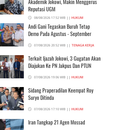
Akademik Jokowi, Makin Menggerus
Reputasi UGM
08/08/2026 17:52 WIB ||
HUKUM
Andi Gani Tegaskan Buruh Tetap
Demo Pada Agustus - September
07/08/2026 20:52 WIB ||
TENAGA KERJA
Terkait Ijazah Jokowi, 3 Gugatan Akan
Diajukan Ke PN Jakpus Dan PTUN
07/08/2026 19:06 WIB ||
HUKUM
Sidang Praperadilan Keempat Roy
Suryo Ditinda
07/08/2026 17:10 WIB ||
HUKUM
Iran Tangkap 21 Agen Mossad