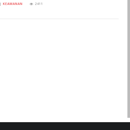
||
KEAMANAN
2411