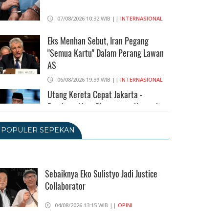
07/08/2026 10:32 WIB ||
INTERNASIONAL
Eks Menhan Sebut, Iran Pegang
"Semua Kartu" Dalam Perang Lawan
AS
06/08/2026 19:39 WIB ||
INTERNASIONAL
Utang Kereta Cepat Jakarta -
Bandung Akan Ditanggung Kemenkeu
06/08/2026 19:02 WIB ||
KEUANGAN
POPULER SEPEKAN
Ratusan Senjata Api Dan Narkoba
Ditemukan Di Ruang Kepala Yayasan
Sekolah Di Jaksel
Sebaiknya Eko Sulistyo Jadi Justice
Collaborator
06/08/2026 17:40 WIB ||
DKI JAKARTA
Ditunda, Pajak Untuk Pedagang
04/08/2026 13:15 WIB ||
OPINI
Online Baru Diterapkan 1 November