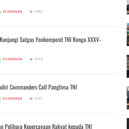
||
KEAMANAN
1992
unjungi Satgas Yonkomposit TNI Konga XXXV-
||
KEAMANAN
3118
adiri Commanders Call Panglima TNI
||
KEAMANAN
3721
an Pelihara Kepercayaan Rakyat kepada TNI