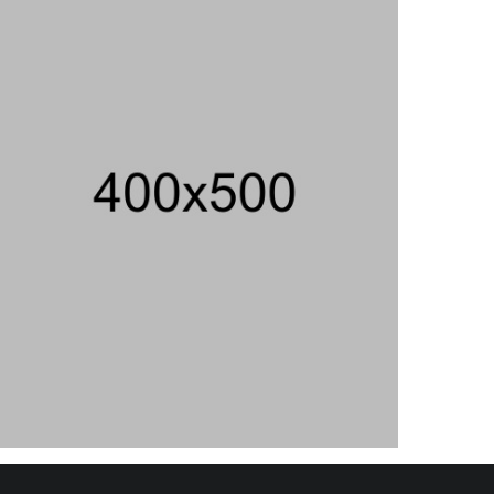
Eksepsinya Diterima Hakim, Dokter
Tifa Praperadilankan Kejaksaan
04/08/2026 18:37 WIB ||
HUKUM
Jenderal Dudung Pimpin Peluncuran
Buku Dan Diskusi UU Perekonomian
Nasional
03/08/2026 18:31 WIB ||
PENDIDIKAN
Geger! Nama Prabowo Diduga Dicatut
Dalam Makalah MBG Untuk Dapat
Nobel Perdamaian
05/08/2026 17:25 WIB ||
KRIMINAL
Analis: Pembalasan Iran Jika
Infrastruktur Energinya Diserang Bisa
Guncang Ekonomi Global
01/08/2026 22:09 WIB ||
DKI JAKARTA