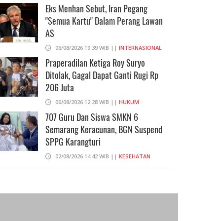
2026
Eks Menhan Sebut, Iran Pegang
"Semua Kartu" Dalam Perang Lawan
06/08/2026 14:23 WIB ||
DKI JAKARTA
AS
06/08/2026 19:39 WIB ||
INTERNASIONAL
Praperadilan Ketiga Roy Suryo
Ditolak, Gagal Dapat Ganti Rugi Rp
206 Juta
06/08/2026 12:28 WIB ||
HUKUM
707 Guru Dan Siswa SMKN 6
Semarang Keracunan, BGN Suspend
SPPG Karangturi
02/08/2026 14:42 WIB ||
KESEHATAN
Peluncuran Buku Dan Simposium
Nasional Nusantara Centre Hasilkan
Maklumat Merdeka Barat
04/08/2026 22:54 WIB ||
MAKRO/MIKRO