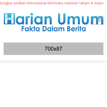
r Sindikat Internasional Bermodus Investasi Saham & Kripto
P