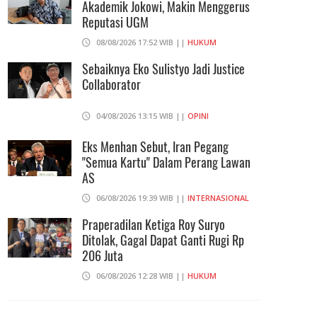
06/08/2026 19:02 WIB ||
KEUANGAN
Akademik Jokowi, Makin Menggerus
Reputasi UGM
Ratusan Senjata Api Dan Narkoba
08/08/2026 17:52 WIB ||
HUKUM
Ditemukan Di Ruang Kepala Yayasan
Sekolah Di Jaksel
Sebaiknya Eko Sulistyo Jadi Justice
Collaborator
06/08/2026 17:40 WIB ||
DKI JAKARTA
04/08/2026 13:15 WIB ||
OPINI
Eks Menhan Sebut, Iran Pegang
"Semua Kartu" Dalam Perang Lawan
AS
06/08/2026 19:39 WIB ||
INTERNASIONAL
Praperadilan Ketiga Roy Suryo
Ditolak, Gagal Dapat Ganti Rugi Rp
206 Juta
06/08/2026 12:28 WIB ||
HUKUM
707 Guru Dan Siswa SMKN 6