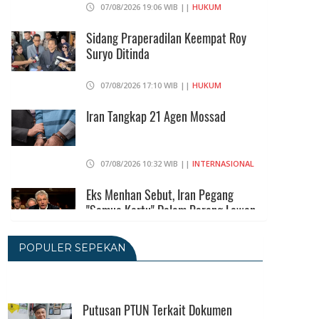
07/08/2026 19:06 WIB ||
HUKUM
Sidang Praperadilan Keempat Roy
Suryo Ditinda
07/08/2026 17:10 WIB ||
HUKUM
Iran Tangkap 21 Agen Mossad
07/08/2026 10:32 WIB ||
INTERNASIONAL
Eks Menhan Sebut, Iran Pegang
"Semua Kartu" Dalam Perang Lawan
AS
06/08/2026 19:39 WIB ||
INTERNASIONAL
POPULER SEPEKAN
Utang Kereta Cepat Jakarta -
Bandung Akan Ditanggung Kemenkeu
Putusan PTUN Terkait Dokumen