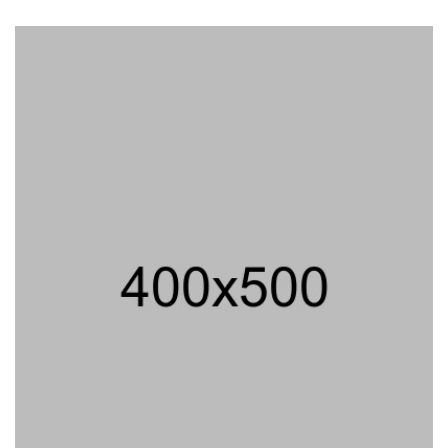
Semarang Keracunan, BGN Suspend
SPPG Karangturi
02/08/2026 14:42 WIB ||
KESEHATAN
Peluncuran Buku Dan Simposium
Nasional Nusantara Centre Hasilkan
Maklumat Merdeka Barat
04/08/2026 22:54 WIB ||
MAKRO/MIKRO
Eksepsinya Diterima Hakim, Dokter
Tifa Praperadilankan Kejaksaan
04/08/2026 18:37 WIB ||
HUKUM
Geger! Nama Prabowo Diduga Dicatut
Dalam Makalah MBG Untuk Dapat
Nobel Perdamaian
05/08/2026 17:25 WIB ||
KRIMINAL
Untung KAI Turun Tajam, Terbebani
Kereta Cepat Jakarta-Bandung