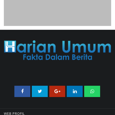
02/08/2026 21:26 WIB ||
TRANSPORTASI
Jenderal Dudung Pimpin Peluncuran
Buku Dan Diskusi UU Perekonomian
Nasional
03/08/2026 18:31 WIB ||
PENDIDIKAN
WEB PROFIL