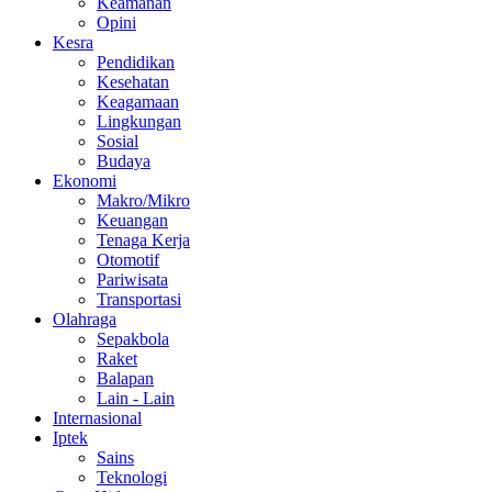
Keamanan
Opini
Kesra
Pendidikan
Kesehatan
Keagamaan
Lingkungan
Sosial
Budaya
Ekonomi
Makro/Mikro
Keuangan
Tenaga Kerja
Otomotif
Pariwisata
Transportasi
Olahraga
Sepakbola
Raket
Balapan
Lain - Lain
Internasional
Iptek
Sains
Teknologi