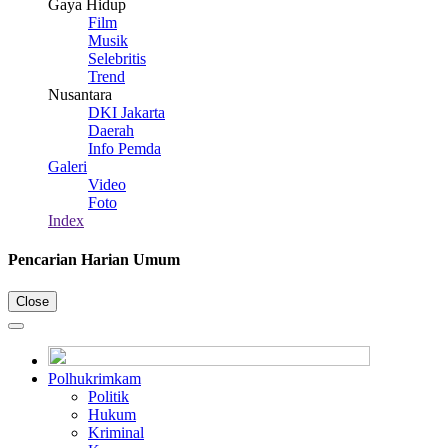
Gaya Hidup
Film
Musik
Selebritis
Trend
Nusantara
DKI Jakarta
Daerah
Info Pemda
Galeri
Video
Foto
Index
Pencarian Harian Umum
Close
Polhukrimkam
Politik
Hukum
Kriminal