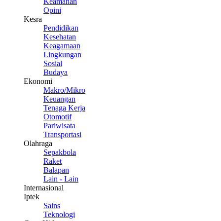
Keamanan
Opini
Kesra
Pendidikan
Kesehatan
Keagamaan
Lingkungan
Sosial
Budaya
Ekonomi
Makro/Mikro
Keuangan
Tenaga Kerja
Otomotif
Pariwisata
Transportasi
Olahraga
Sepakbola
Raket
Balapan
Lain - Lain
Internasional
Iptek
Sains
Teknologi