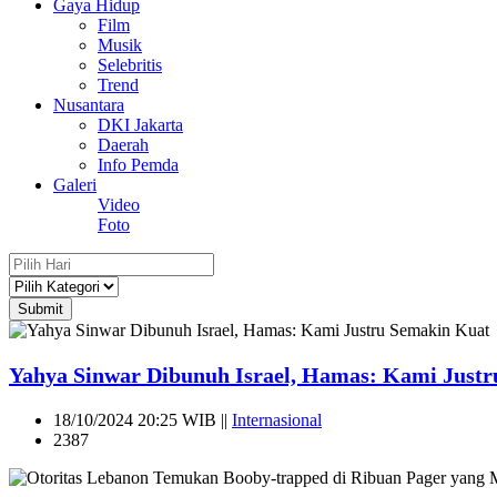
Gaya Hidup
Film
Musik
Selebritis
Trend
Nusantara
DKI Jakarta
Daerah
Info Pemda
Galeri
Video
Foto
Submit
Yahya Sinwar Dibunuh Israel, Hamas: Kami Just
18/10/2024 20:25 WIB ||
Internasional
2387