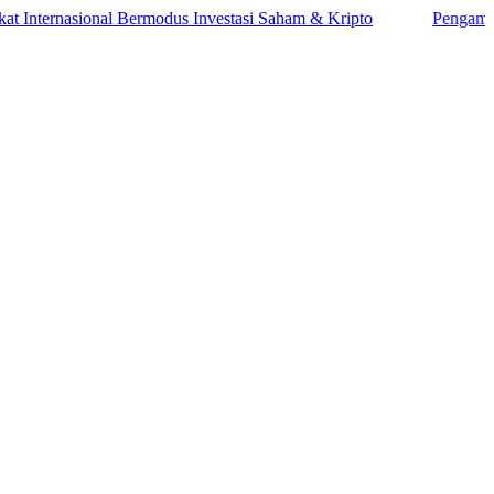
rnasional Bermodus Investasi Saham & Kripto
Pengamat Ingatka