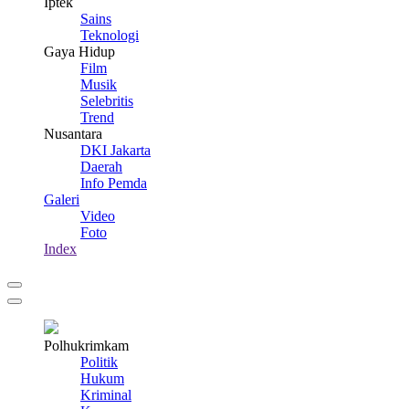
Iptek
Sains
Teknologi
Gaya Hidup
Film
Musik
Selebritis
Trend
Nusantara
DKI Jakarta
Daerah
Info Pemda
Galeri
Video
Foto
Index
Polhukrimkam
Politik
Hukum
Kriminal