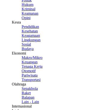
Politik
Hukum
Kriminal
Keamanan
Opini
Kesra
Pendidikan
Kesehatan
Keagamaan
Lingkungan
Sosial
Budaya
Ekonomi
Makro/Mikro
Keuangan
Tenaga Kerja
Otomotif
Pariwisata
Transportasi
Olahraga
Sepakbola
Raket
Balapan
Lain - Lain
Internasional