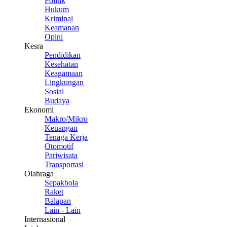
Politik
Hukum
Kriminal
Keamanan
Opini
Kesra
Pendidikan
Kesehatan
Keagamaan
Lingkungan
Sosial
Budaya
Ekonomi
Makro/Mikro
Keuangan
Tenaga Kerja
Otomotif
Pariwisata
Transportasi
Olahraga
Sepakbola
Raket
Balapan
Lain - Lain
Internasional