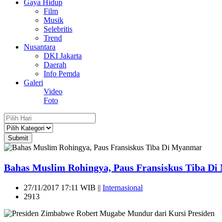
Gaya Hidup
Film
Musik
Selebritis
Trend
Nusantara
DKI Jakarta
Daerah
Info Pemda
Galeri
Video
Foto
Submit
Bahas Muslim Rohingya, Paus Fransiskus Tiba D
27/11/2017 17:11 WIB ||
Internasional
2913