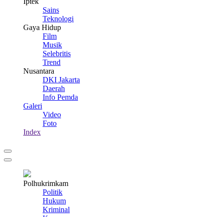
Iptek
Sains
Teknologi
Gaya Hidup
Film
Musik
Selebritis
Trend
Nusantara
DKI Jakarta
Daerah
Info Pemda
Galeri
Video
Foto
Index
Polhukrimkam
Politik
Hukum
Kriminal