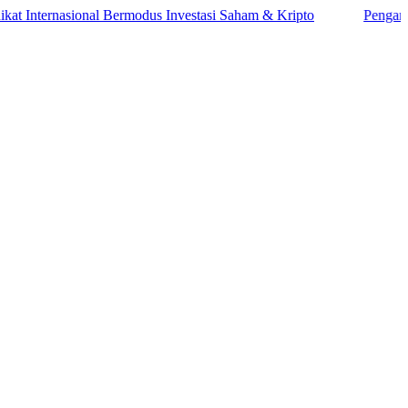
ernasional Bermodus Investasi Saham & Kripto
Pengamat Ingatk