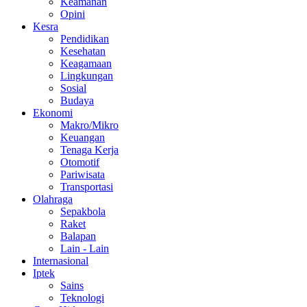
Keamanan
Opini
Kesra
Pendidikan
Kesehatan
Keagamaan
Lingkungan
Sosial
Budaya
Ekonomi
Makro/Mikro
Keuangan
Tenaga Kerja
Otomotif
Pariwisata
Transportasi
Olahraga
Sepakbola
Raket
Balapan
Lain - Lain
Internasional
Iptek
Sains
Teknologi