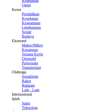
Keamanan
Opini
Kesra
Pendidikan
Kesehatan
Keagamaan
Lingkungan
Sosial
Budaya
Ekonomi
Makro/Mikro
Keuangan
Tenaga Kerja
Otomotif
Pariwisata
Transportasi
Olahraga
Sepakbola
Raket
Balapan
Lain - Lain
Internasional
Iptek
Sains
Teknologi