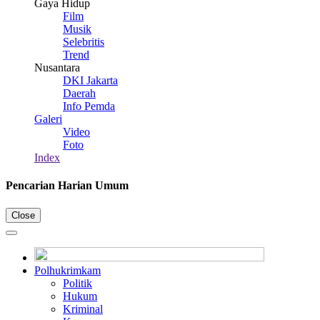
Gaya Hidup
Film
Musik
Selebritis
Trend
Nusantara
DKI Jakarta
Daerah
Info Pemda
Galeri
Video
Foto
Index
Pencarian Harian Umum
Close
Polhukrimkam
Politik
Hukum
Kriminal