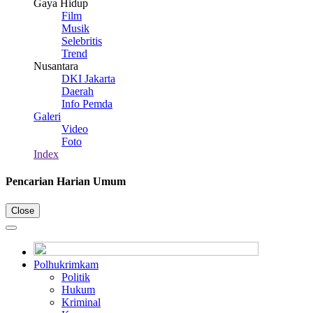
Gaya Hidup
Film
Musik
Selebritis
Trend
Nusantara
DKI Jakarta
Daerah
Info Pemda
Galeri
Video
Foto
Index
Pencarian Harian Umum
Close
Polhukrimkam
Politik
Hukum
Kriminal