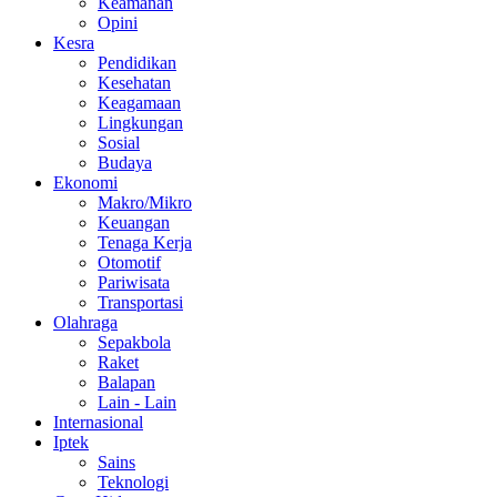
Keamanan
Opini
Kesra
Pendidikan
Kesehatan
Keagamaan
Lingkungan
Sosial
Budaya
Ekonomi
Makro/Mikro
Keuangan
Tenaga Kerja
Otomotif
Pariwisata
Transportasi
Olahraga
Sepakbola
Raket
Balapan
Lain - Lain
Internasional
Iptek
Sains
Teknologi