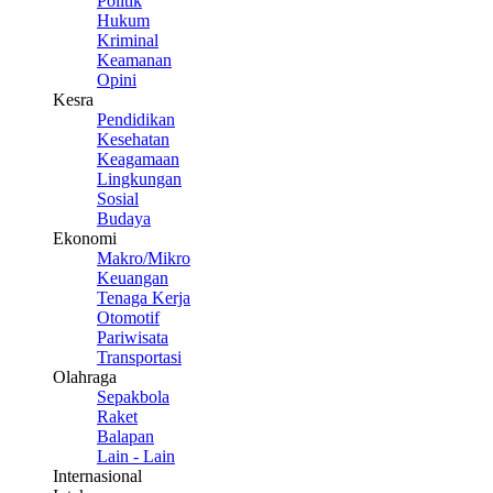
Politik
Hukum
Kriminal
Keamanan
Opini
Kesra
Pendidikan
Kesehatan
Keagamaan
Lingkungan
Sosial
Budaya
Ekonomi
Makro/Mikro
Keuangan
Tenaga Kerja
Otomotif
Pariwisata
Transportasi
Olahraga
Sepakbola
Raket
Balapan
Lain - Lain
Internasional