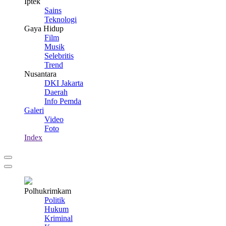
Iptek
Sains
Teknologi
Gaya Hidup
Film
Musik
Selebritis
Trend
Nusantara
DKI Jakarta
Daerah
Info Pemda
Galeri
Video
Foto
Index
Polhukrimkam
Politik
Hukum
Kriminal