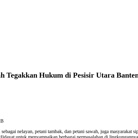
 Tegakkan Hukum di Pesisir Utara Bante
RB
 sebagai nelayan, petani tambak, dan petani sawah, juga masyarakat s
Hidayat untuk menyampaikan berbagai permasalahan di lingkungannya