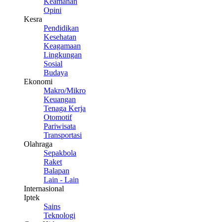
Keamanan
Opini
Kesra
Pendidikan
Kesehatan
Keagamaan
Lingkungan
Sosial
Budaya
Ekonomi
Makro/Mikro
Keuangan
Tenaga Kerja
Otomotif
Pariwisata
Transportasi
Olahraga
Sepakbola
Raket
Balapan
Lain - Lain
Internasional
Iptek
Sains
Teknologi