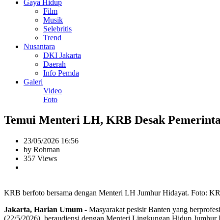
Gaya Hidup
Film
Musik
Selebritis
Trend
Nusantara
DKI Jakarta
Daerah
Info Pemda
Galeri
Video
Foto
Temui Menteri LH, KRB Desak Pemerintah
23/05/2026 16:56
by Rohman
357 Views
KRB berfoto bersama dengan Menteri LH Jumhur Hidayat. Foto: K
Jakarta, Harian Umum -
Masyarakat pesisir Banten yang berprofesi
(22/5/2026), beraudiensi dengan Menteri Lingkungan Hidup Jumhur 