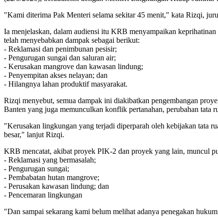
"Kami diterima Pak Menteri selama sekitar 45 menit," kata Rizqi, juru
Ia menjelaskan, dalam audiensi itu KRB menyampaikan keprihatinan a
telah menyebabkan dampak sebagai berikut:
- Reklamasi dan penimbunan pesisir;
- Pengurugan sungai dan saluran air;
- Kerusakan mangrove dan kawasan lindung;
- Penyempitan akses nelayan; dan
- Hilangnya lahan produktif masyarakat.
Rizqi menyebut, semua dampak ini diakibatkan pengembangan proyek
Banten yang juga memunculkan konflik pertanahan, perubahan tata r
"Kerusakan lingkungan yang terjadi diperparah oleh kebijakan tata 
besar," lanjut Rizqi.
KRB mencatat, akibat proyek PIK-2 dan proyek yang lain, muncul pul
- Reklamasi yang bermasalah;
- Pengurugan sungai;
- Pembabatan hutan mangrove;
- Perusakan kawasan lindung; dan
- Pencemaran lingkungan
"Dan sampai sekarang kami belum melihat adanya penegakan hukum li