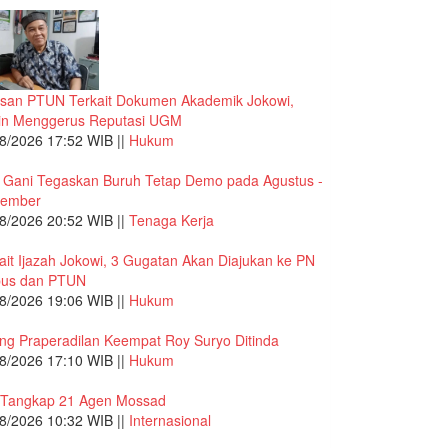
san PTUN Terkait Dokumen Akademik Jokowi,
in Menggerus Reputasi UGM
8/2026 17:52 WIB ||
Hukum
 Gani Tegaskan Buruh Tetap Demo pada Agustus -
tember
8/2026 20:52 WIB ||
Tenaga Kerja
ait Ijazah Jokowi, 3 Gugatan Akan Diajukan ke PN
pus dan PTUN
8/2026 19:06 WIB ||
Hukum
ng Praperadilan Keempat Roy Suryo Ditinda
8/2026 17:10 WIB ||
Hukum
 Tangkap 21 Agen Mossad
8/2026 10:32 WIB ||
Internasional