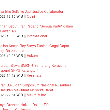
ya Eko Sulistyo Jadi Justice Collaborator
026 13:15 WIB ||
Opini
nhan Sebut, Iran Pegang "Semua Kartu" dalam
 Lawan AS
026 19:39 WIB ||
Internasional
dilan Ketiga Roy Suryo Ditolak, Gagal Dapat
ugi Rp 206 Juta
026 12:28 WIB ||
Hukum
ru dan Siswa SMKN 6 Semarang Keracunan,
spend SPPG Karangturi
026 14:42 WIB ||
Kesehatan
uran Buku dan Simposium Nasional Nusantara
Hasilkan Maklumat Merdeka Barat
026 22:54 WIB ||
Makro/Mikro
nya Diterima Hakim, Dokter Tifa
dilankan Kejaksaan