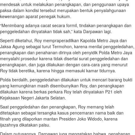
mendesak untuk melakukan penangkapan, dan penggunaan upaya
paksa dalam kondisi tersebut merupakan bentuk penyalahgunaan
kewenangan aparat penegak hukum.
“Menimbang adanya cacat secara formil, tindakan penangkapan dan
penggeledahan dinyatakan tidak sah,” kata Darpawan lagi.
Seperti diketahui, Roy mempraperadilkan Kapolda Metro Jaya dan
Jaksa Agung sebagai turut Termohon, karena menilai penggeledahan,
penangkapan dan penahanan dirinya oleh penyidik Polda Metro Jaya
menyalahi prosedur karena tidak disertai surat penggeledahan dan
penangkapan, dan juga dilakukan dengan cara-cara yang menurut
Roy tidak beretika, karena hingga memasuki kamar tidurnya.
Polda berdalih, penggeledahan dilakukan untuk mencari barang bukti
yang kemungkinan masih disembunyikan Roy, dan penangkapan
dilakukan karena berkas perkara Roy telah dinyatakan P21 oleh
Kejaksaan Negeri Jakarta Selatan.
Saat penggeledahan dan penangkapan, Roy memang telah
ditetapkan sebagai tersangka kasus pencemaran nama baik dan
fitnah yang dilaporkan mantan Presiden Joko Widodo, karena
ijazahnya dikatakan palsu.
Dalam putusannya, Darpawan juga mengatakan bahwa penahanan