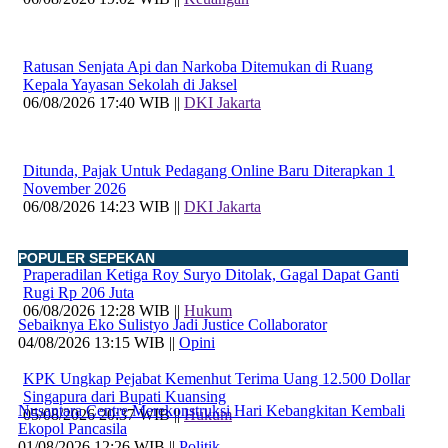
Ratusan Senjata Api dan Narkoba Ditemukan di Ruang
Kepala Yayasan Sekolah di Jaksel
06/08/2026 17:40 WIB ||
DKI Jakarta
Ditunda, Pajak Untuk Pedagang Online Baru Diterapkan 1
November 2026
06/08/2026 14:23 WIB ||
DKI Jakarta
POPULER SEPEKAN
Praperadilan Ketiga Roy Suryo Ditolak, Gagal Dapat Ganti
Rugi Rp 206 Juta
06/08/2026 12:28 WIB ||
Hukum
Sebaiknya Eko Sulistyo Jadi Justice Collaborator
04/08/2026 13:15 WIB ||
Opini
KPK Ungkap Pejabat Kemenhut Terima Uang 12.500 Dollar
Singapura dari Bupati Kuansing
Nusantara Centre Merekonstruksi Hari Kebangkitan Kembali
05/08/2026 20:37 WIB ||
Hukum
Ekopol Pancasila
01/08/2026 12:26 WIB ||
Politik