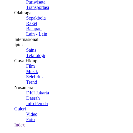
Pariwisata
Transportasi
Olahraga
Sepakbola
Raket
Balapan
Lain - Lain
Internasional
Iptek
Sains
Teknologi
Gaya Hidup
Film
Musik
Selebritis
Trend
Nusantara
DKI Jakarta
Daerah
Info Pemda
Galeri
Video
Foto
Index