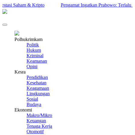
asi Saham & Kripto
Pengamat Ingatkan Prabowo: Terlalu Berisi
Polhukrimkam
Politik
Hukum
Kriminal
Keamanan
Opini
Kesra
Pendidikan
Kesehatan
Keagamaan
Lingkungan
Sosial
Budaya
Ekonomi
Makro/Mikro
Keuangan
Tenaga Kerja
Otomotif