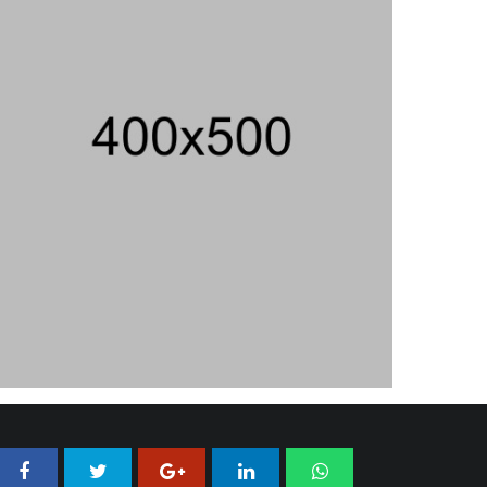
Maklumat Merdeka Barat
04/08/2026 22:54 WIB ||
MAKRO/MIKRO
Eksepsinya Diterima Hakim, Dokter
Tifa Praperadilankan Kejaksaan
04/08/2026 18:37 WIB ||
HUKUM
Analis: Pembalasan Iran Jika
Infrastruktur Energinya Diserang Bisa
Guncang Ekonomi Global
01/08/2026 22:09 WIB ||
DKI JAKARTA
Untung KAI Turun Tajam, Terbebani
Kereta Cepat Jakarta-Bandung
02/08/2026 21:26 WIB ||
TRANSPORTASI
Jenderal Dudung Pimpin Peluncuran
Buku Dan Diskusi UU Perekonomian