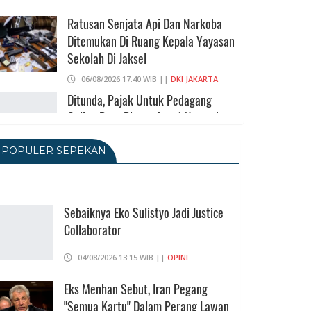
Ratusan Senjata Api Dan Narkoba
Ditemukan Di Ruang Kepala Yayasan
Sekolah Di Jaksel
06/08/2026 17:40 WIB ||
DKI JAKARTA
Ditunda, Pajak Untuk Pedagang
Online Baru Diterapkan 1 November
2026
POPULER SEPEKAN
06/08/2026 14:23 WIB ||
DKI JAKARTA
Praperadilan Ketiga Roy Suryo
Ditolak, Gagal Dapat Ganti Rugi Rp
206 Juta
Sebaiknya Eko Sulistyo Jadi Justice
Collaborator
06/08/2026 12:28 WIB ||
HUKUM
KPK Ungkap Pejabat Kemenhut
04/08/2026 13:15 WIB ||
OPINI
Terima Uang 12.500 Dollar Singapura
Dari Bupati Kuansing
Eks Menhan Sebut, Iran Pegang
"Semua Kartu" Dalam Perang Lawan
05/08/2026 20:37 WIB ||
HUKUM