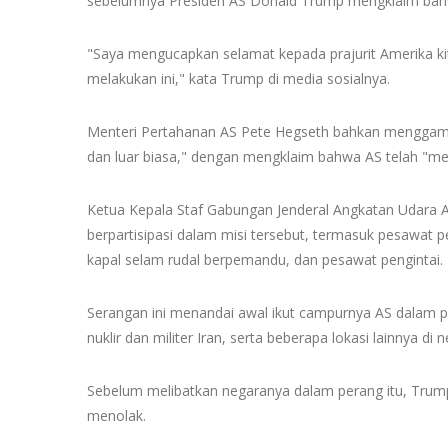
sebelumnya Presiden AS Donald Trump mengklaim bahwa
"Saya mengucapkan selamat kepada prajurit Amerika kita
melakukan ini," kata Trump di media sosialnya.
Menteri Pertahanan AS Pete Hegseth bahkan menggambar
dan luar biasa," dengan mengklaim bahwa AS telah "me
Ketua Kepala Staf Gabungan Jenderal Angkatan Udara 
berpartisipasi dalam misi tersebut, termasuk pesawat 
kapal selam rudal berpemandu, dan pesawat pengintai.
Serangan ini menandai awal ikut campurnya AS dalam pe
nuklir dan militer Iran, serta beberapa lokasi lainnya di 
Sebelum melibatkan negaranya dalam perang itu, Trum
menolak.