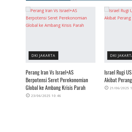
DKI JAKARTA
DKI JAKART
gin
Perang Iran Vs Israel+AS
Israel Rugi U
onflik
Berpotensi Seret Perekonomian
Akibat Perang
Global ke Ambang Krisis Parah
21/06/2025 
23/06/2025 10:46