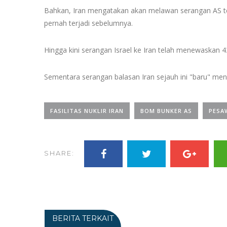
Bahkan, Iran mengatakan akan melawan serangan AS ter
pernah terjadi sebelumnya.
Hingga kini serangan Israel ke Iran telah menewaskan 4
Sementara serangan balasan Iran sejauh ini "baru" me
FASILITAS NUKLIR IRAN
BOM BUNKER AS
PESA
SHARE:
BERITA TERKAIT