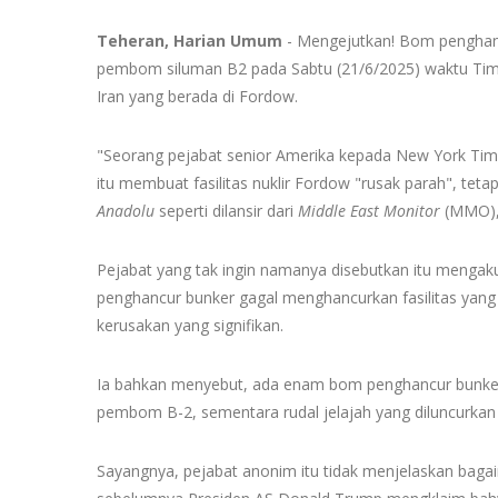
Teheran, Harian Umum
- Mengejutkan! Bom penghanc
pembom siluman B2 pada Sabtu (21/6/2025) waktu Timur 
Iran yang berada di Fordow.
"Seorang pejabat senior Amerika kepada New York Ti
itu membuat fasilitas nuklir Fordow "rusak parah", tet
Anadolu
seperti dilansir dari
Middle East Monitor
(MMO), 
Pejabat yang tak ingin namanya disebutkan itu meng
penghancur bunker gagal menghancurkan fasilitas yang
kerusakan yang signifikan.
Ia bahkan menyebut, ada enam bom penghancur bunk
pembom B-2, sementara rudal jelajah yang diluncurkan 
Sayangnya, pejabat anonim itu tidak menjelaskan bagaima