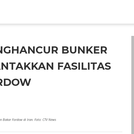
ENGHANCUR BUNKER
NTAKKAN FASILITAS
ORDOW
 Bakar Fordow di Iran. Foto: CTV News