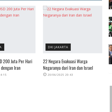
A
DKI JAKARTA
SD 200 Juta Per Hari
22 Negara Evakuasi Warga
K
 dengan Iran
Negaranya dari Iran dan Israel
I
14:15
20/06/2025 20:43