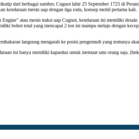
kutip dari berbagai sumber, Cugnot lahir 25 September 1725 di Peranc
n kendaraan mesin uap dengan tiga roda, konsep mobil pertama kali.
 Engine" atau mesin traksi uap Cugnot, kendaraan ini memiliki desain
iki bobot total yang mencapai 2 ton ini mampu melaju dengan kecepat
 pembakaran langsung mengarah ke posisi pengemudi yang tentunya akan
ndaraan ini hanya memiliki kapasitas untuk memuat satu orang saja. (hn