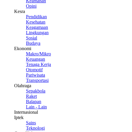
Keamanan
Opini
Kesra
Pendidikan
Kesehatan
Keagamaan
Lingkungan
Sosial
Budaya
Ekonomi
Makro/Mikro
Keuangan
Tenaga Kerja
Otomotif
Pariwisata
Transportasi
Olahraga
Sepakbola
Raket
Balapan
Lain - Lain
Internasional
Iptek
Sains
Teknologi