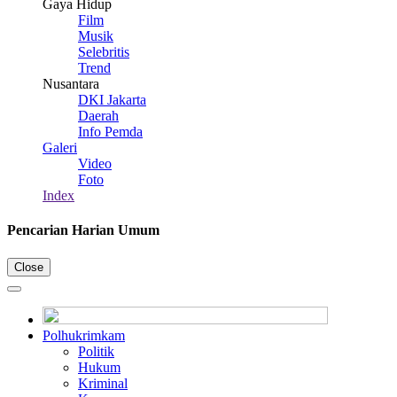
Gaya Hidup
Film
Musik
Selebritis
Trend
Nusantara
DKI Jakarta
Daerah
Info Pemda
Galeri
Video
Foto
Index
Pencarian Harian Umum
Close
Polhukrimkam
Politik
Hukum
Kriminal