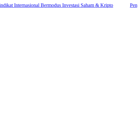
nternasional Bermodus Investasi Saham & Kripto
Pengamat Inga