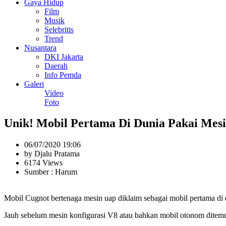
Gaya Hidup
Film
Musik
Selebritis
Trend
Nusantara
DKI Jakarta
Daerah
Info Pemda
Galeri
Video
Foto
Unik! Mobil Pertama Di Dunia Pakai Mes
06/07/2020 19:06
by Djalu Pratama
6174 Views
Sumber : Harum
Mobil Cugnot bertenaga mesin uap diklaim sebagai mobil pertama di d
Jauh sebelum mesin konfigurasi V8 atau bahkan mobil otonom ditemuka