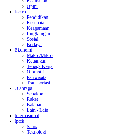
Keamanan
Opini
Kesra
Pendidikan
Kesehatan
Keagamaan
Lingkungan
Sosial
Budaya
Ekonomi
Makro/Mikro
Keuangan
Tenaga Kerja
Otomotif
Pariwisata
Transportasi
Olahraga
Sepakbola
Raket
Balapan
Lain - Lain
Internasional
Iptek
Sains
Teknologi