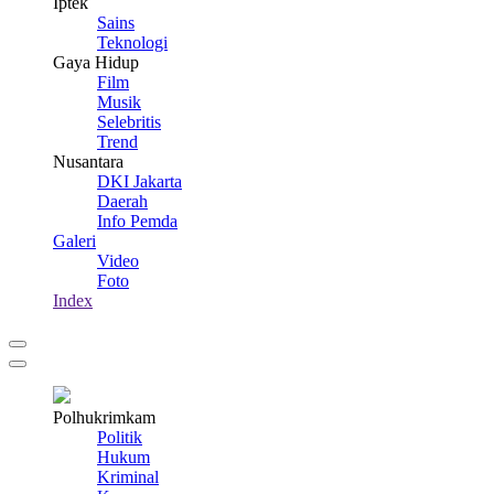
Iptek
Sains
Teknologi
Gaya Hidup
Film
Musik
Selebritis
Trend
Nusantara
DKI Jakarta
Daerah
Info Pemda
Galeri
Video
Foto
Index
Polhukrimkam
Politik
Hukum
Kriminal