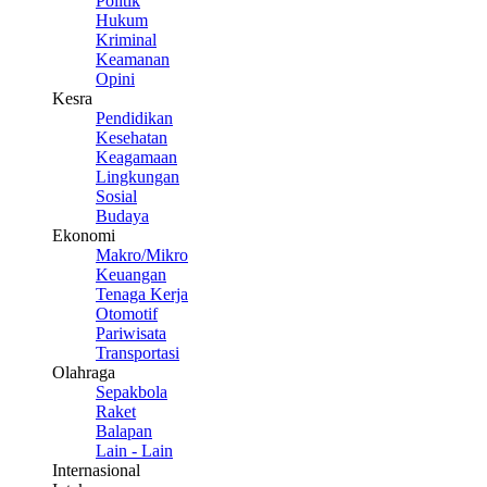
Politik
Hukum
Kriminal
Keamanan
Opini
Kesra
Pendidikan
Kesehatan
Keagamaan
Lingkungan
Sosial
Budaya
Ekonomi
Makro/Mikro
Keuangan
Tenaga Kerja
Otomotif
Pariwisata
Transportasi
Olahraga
Sepakbola
Raket
Balapan
Lain - Lain
Internasional