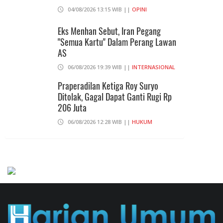
04/08/2026 13:15 WIB ||
OPINI
Eks Menhan Sebut, Iran Pegang
"Semua Kartu" Dalam Perang Lawan
AS
06/08/2026 19:39 WIB ||
INTERNASIONAL
Praperadilan Ketiga Roy Suryo
Ditolak, Gagal Dapat Ganti Rugi Rp
206 Juta
06/08/2026 12:28 WIB ||
HUKUM
707 Guru Dan Siswa SMKN 6
Semarang Keracunan, BGN Suspend
SPPG Karangturi
02/08/2026 14:42 WIB ||
KESEHATAN
Konsumen Somasi Developer Dan
Kuasai Lahan Desa Ekowisata Tahfidz