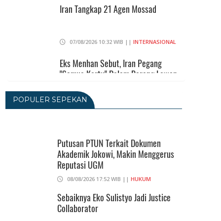
Iran Tangkap 21 Agen Mossad
07/08/2026 10:32 WIB ||
INTERNASIONAL
Eks Menhan Sebut, Iran Pegang
"Semua Kartu" Dalam Perang Lawan
AS
06/08/2026 19:39 WIB ||
INTERNASIONAL
POPULER SEPEKAN
Utang Kereta Cepat Jakarta -
Bandung Akan Ditanggung Kemenkeu
Putusan PTUN Terkait Dokumen
06/08/2026 19:02 WIB ||
KEUANGAN
Akademik Jokowi, Makin Menggerus
Reputasi UGM
Ratusan Senjata Api Dan Narkoba
08/08/2026 17:52 WIB ||
HUKUM
Ditemukan Di Ruang Kepala Yayasan
Sekolah Di Jaksel
Sebaiknya Eko Sulistyo Jadi Justice
Collaborator
06/08/2026 17:40 WIB ||
DKI JAKARTA