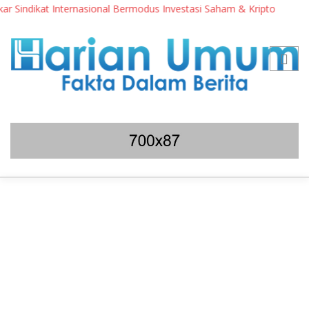
indikat Internasional Bermodus Investasi Saham & Kripto
Peng