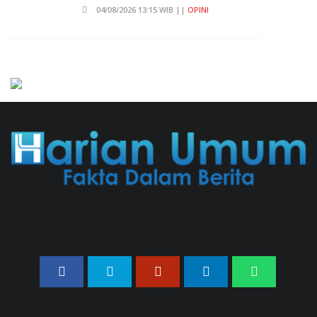
04/08/2026 13:15 WIB ||
OPINI
Pembahasan Perpres Ojol Telah
Selesai, Status Dijadikan Pengusaha
Mikro
01/08/2026 14:15 WIB ||
TRANSPORTASI
Curi Dompet Yang Ternyata Hanya
Berisi Rp 5.000, Moh Syifak Divonis 4
Bulan
31/07/2026 10:44 WIB ||
HUKUM
707 Guru Dan Siswa SMKN 6
Semarang Keracunan, BGN Suspend
SPPG Karangturi
02/08/2026 14:42 WIB ||
KESEHATAN
Jika Banding Juga Ditolak, UGM Wajib
Buka Dokumen Akademik Jokowi Ke
Publik