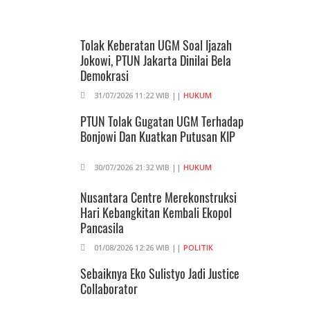
Sebaiknya Eko Sulistyo Jadi Justice
Collaborator
Tolak Keberatan UGM Soal Ijazah
04/08/2026 13:15 WIB ||
OPINI
Jokowi, PTUN Jakarta Dinilai Bela
Demokrasi
Kopilot Malaysia Dibayar Rp 219 Juta
31/07/2026 11:22 WIB ||
HUKUM
Untuk Selundupkan Narkotika Ke
Indonesia
PTUN Tolak Gugatan UGM Terhadap
Bonjowi Dan Kuatkan Putusan KIP
04/08/2026 12:26 WIB ||
KRIMINAL
30/07/2026 21:32 WIB ||
HUKUM
Nusantara Centre Merekonstruksi
Hari Kebangkitan Kembali Ekopol
Pancasila
01/08/2026 12:26 WIB ||
POLITIK
Sebaiknya Eko Sulistyo Jadi Justice
Collaborator