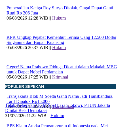
Praperadilan Ketiga Roy Suryo Ditolak, Gagal Dapat Ganti
Rugi Rp 206 Juta
06/08/2026 12:28 WIB ||
Hukum
KPK Ungkap Pejabat Kemenhut Terima Uang 12.500 Dollar
Singapura dari Bupati Kuansing
05/08/2026 20:37 WIB ||
Hukum
Geger! Nama Prabowo Diduga Dicatut dalam Makalah MBG
untuk Dapat Nobel Perdamaian
05/08/2026 17:25 WIB ||
Kriminal
POPULER SEPEKAN
Transjakarta Blok M-Soetta Ganti Nama Jadi Transbandara,
Tarif Dipatok Rp15.000
Tolak Keberatan UGM Soal Ijazah Jokowi, PTUN Jakarta
05/08/2026 15:05 WIB ||
Transportasi
Dinilai Bela Demokrasi
31/07/2026 11:22 WIB ||
Hukum
BPS Klaim Angka Pengangguran di Indonesia pada Mei