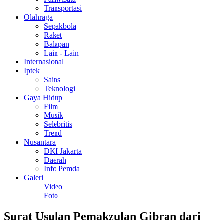
Transportasi
Olahraga
Sepakbola
Raket
Balapan
Lain - Lain
Internasional
Iptek
Sains
Teknologi
Gaya Hidup
Film
Musik
Selebritis
Trend
Nusantara
DKI Jakarta
Daerah
Info Pemda
Galeri
Video
Foto
Surat Usulan Pemakzulan Gibran dari