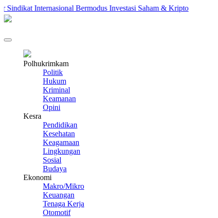
Sindikat Internasional Bermodus Investasi Saham & Kripto
Peng
Polhukrimkam
Politik
Hukum
Kriminal
Keamanan
Opini
Kesra
Pendidikan
Kesehatan
Keagamaan
Lingkungan
Sosial
Budaya
Ekonomi
Makro/Mikro
Keuangan
Tenaga Kerja
Otomotif