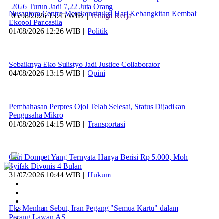
2026 Turun Jadi 7,22 Juta Orang
Nusantara Centre Merekonstruksi Hari Kebangkitan Kembali
05/08/2026 13:45 WIB ||
Tenaga Kerja
Ekopol Pancasila
01/08/2026 12:26 WIB ||
Politik
Sebaiknya Eko Sulistyo Jadi Justice Collaborator
04/08/2026 13:15 WIB ||
Opini
Pembahasan Perpres Ojol Telah Selesai, Status Dijadikan
Pengusaha Mikro
01/08/2026 14:15 WIB ||
Transportasi
Curi Dompet Yang Ternyata Hanya Berisi Rp 5.000, Moh
Syifak Divonis 4 Bulan
31/07/2026 10:44 WIB ||
Hukum
Eks Menhan Sebut, Iran Pegang "Semua Kartu" dalam
Perang Lawan AS