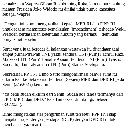
pemakzulan Wapres Gibran Rakabuming Raka, karena putra sulung
mantan Presiden Joko Widodo itu dinilai tidak punya kapasitas
sebagai Wapres.
“Dengan ini, kami mengusulkan kepada MPR RI dan DPR RI
untuk segera memproses pemakzulan (impeachment) terhadap Wakil
Presiden berdasarkan ketentuan hukum yang berlaku,” demikian
bunyi surat tersebut.
Surat yang juga beredar di kalangan wartawan itu ditandatangani
empat purnawirawan TNI, yakni Jenderal TNI (Purn) Fachrul Razi,
Marsekal TNI (Purn) Hanafie Asnan, Jenderal TNI (Purn) Tyasno
Soedarto, dan Laksamana TNI (Purn) Slamet Soebijanto.
Sekretaris FPP TNI Bimo Satrio mengonfirmasi bahwa surat itu
dikirimkan ke Sekretariat Jenderal (Sekjen) MPR dan DPR RI pada
Senin (2/6/2025) kemarin.
“Ya betul sudah dikirim dari Senin. Sudah ada tanda terimanya dari
DPR, MPR, dan DPD,” kata Bimo saat dihubungi, Selasa
(3/6/2025).
Bimo mengatakan atas pengiriman surat tersebut, FPP TNI siap
menjalani rapat dengar pendapat (RDP) dengan DPR RI untuk
membahasnya. (man)