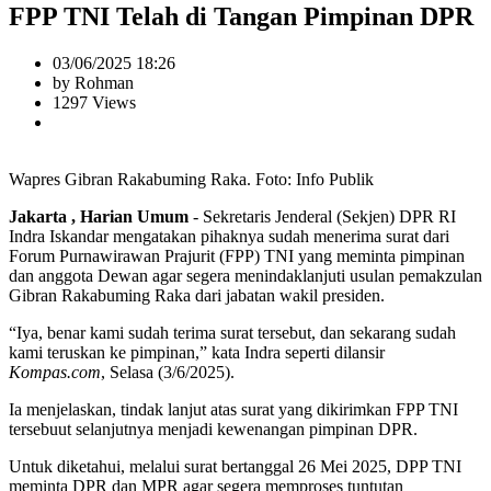
FPP TNI Telah di Tangan Pimpinan DPR
03/06/2025 18:26
by Rohman
1297 Views
Wapres Gibran Rakabuming Raka. Foto: Info Publik
Jakarta , Harian Umum
- Sekretaris Jenderal (Sekjen) DPR RI
Indra Iskandar mengatakan pihaknya sudah menerima surat dari
Forum Purnawirawan Prajurit (FPP) TNI yang meminta pimpinan
dan anggota Dewan agar segera menindaklanjuti usulan pemakzulan
Gibran Rakabuming Raka dari jabatan wakil presiden.
“Iya, benar kami sudah terima surat tersebut, dan sekarang sudah
kami teruskan ke pimpinan,” kata Indra seperti dilansir
Kompas.com
, Selasa (3/6/2025).
Ia menjelaskan, tindak lanjut atas surat yang dikirimkan FPP TNI
tersebuut selanjutnya menjadi kewenangan pimpinan DPR.
Untuk diketahui, melalui surat bertanggal 26 Mei 2025, DPP TNI
meminta DPR dan MPR agar segera memproses tuntutan