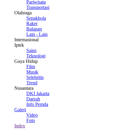
Pariwisata
Transportasi
Olahraga
Sepakbola
Raket
Balapan
Lain - Lain
Internasional
Iptek
Sains
Teknologi
Gaya Hidup
Film
Musik
Selebritis
Trend
Nusantara
DKI Jakarta
Daerah
Info Pemda
Galeri
Video
Foto
Index