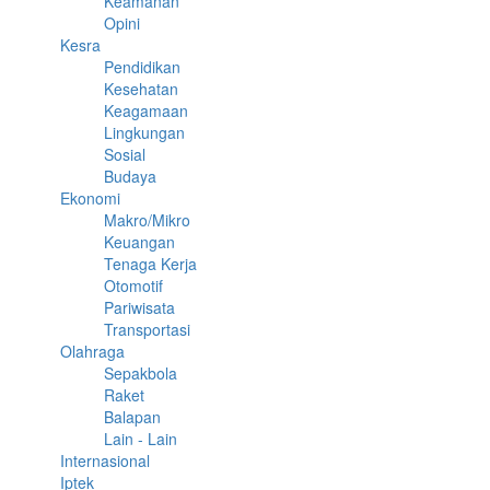
Keamanan
Opini
Kesra
Pendidikan
Kesehatan
Keagamaan
Lingkungan
Sosial
Budaya
Ekonomi
Makro/Mikro
Keuangan
Tenaga Kerja
Otomotif
Pariwisata
Transportasi
Olahraga
Sepakbola
Raket
Balapan
Lain - Lain
Internasional
Iptek