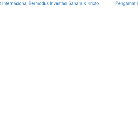
asional Bermodus Investasi Saham & Kripto
Pengamat Ingatkan P