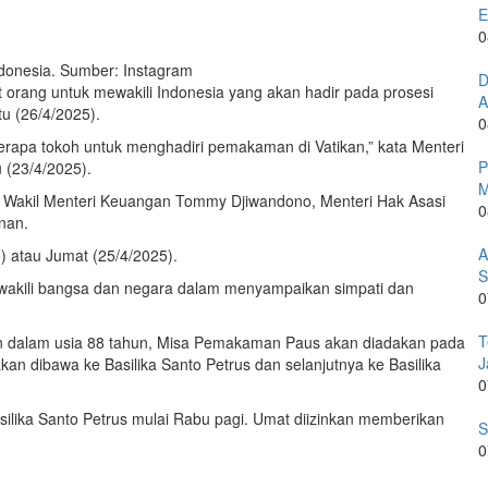
E
0
donesia. Sumber: Instagram
D
orang untuk mewakili Indonesia yang akan hadir pada prosesi
A
u (26/4/2025).
0
apa tokoh untuk menghadiri pemakaman di Vatikan,” kata Menteri
P
 (23/4/2025).
M
, Wakil Menteri Keuangan Tommy Djiwandono, Menteri Hak Asasi
0
nan.
A
) atau Jumat (25/4/2025).
S
ewakili bangsa dan negara dalam menyampaikan simpati dan
0
T
an dalam usia 88 tahun, Misa Pemakaman Paus akan diadakan pada
J
an dibawa ke Basilika Santo Petrus dan selanjutnya ke Basilika
0
ilika Santo Petrus mulai Rabu pagi. Umat diizinkan memberikan
S
0