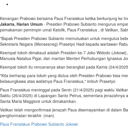
Kenangan Prabowo bersama Paus Fransiskus ketika berkunjung ke In
Jakarta, Harian Umum
- Presiden Prabowo Subianto mengurus empat 
pemakaman pemimpin umat Katolik, Paus Fransiskus , di Vatikan, Sabt
"Bapak Presiden Prabowo Subianto memutuskan untuk mengutus beber
Sekretaris Negara (Mensesneg) Prasetyo Hadi kepada wartawan Rabu
Keempat tokoh dimaksud adalah Presiden ke-7 Joko Widodo (Jokowi)
Manusia Natalius Pigai, dan mantan Menteri Perhubungan Ignasius Jo
Keempat tokoh itu rencananya akan berangkat pada Kamis (24/4/2025
"Kita berharap para tokoh yang diutus oleh Presiden Prabowo bisa m
belasungkawa atas wafatnya Paus Fransiskus," imbuh Prasetyo
Paus Fransiskus meninggal pada Senin (21/4/2025) pagi waktu Vatik
Sabtu (26/4/2025) di Lapangan Santo Petrus, sementara jenazahnya ak
Santa Maria Maggiore untuk dimakamkan.
Vatikan telah mengonfirmasi jenazah Paus disemayamkan di dalam Bas
penghormatan terakhir. (man)
Paus Fransiskus
Prabowo Subianto
Jokowi