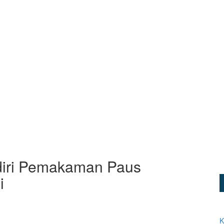
diri Pemakaman Paus
i
K