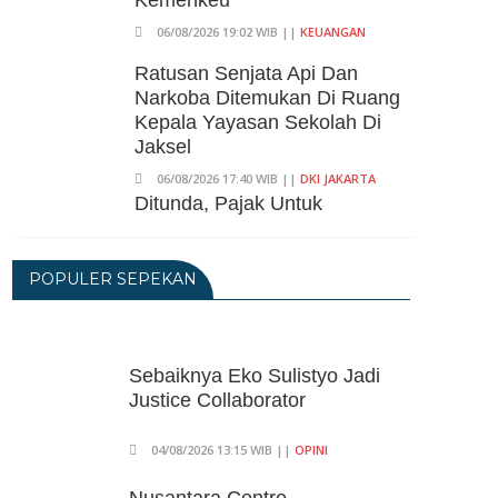
06/08/2026 19:02 WIB ||
KEUANGAN
Ratusan Senjata Api Dan
Narkoba Ditemukan Di Ruang
Kepala Yayasan Sekolah Di
Jaksel
06/08/2026 17:40 WIB ||
DKI JAKARTA
Ditunda, Pajak Untuk
Pedagang Online Baru
Diterapkan 1 November 2026
POPULER SEPEKAN
06/08/2026 14:23 WIB ||
DKI JAKARTA
Praperadilan Ketiga Roy Suryo
Ditolak, Gagal Dapat Ganti
Rugi Rp 206 Juta
Sebaiknya Eko Sulistyo Jadi
Justice Collaborator
06/08/2026 12:28 WIB ||
HUKUM
KPK Ungkap Pejabat
04/08/2026 13:15 WIB ||
OPINI
Kemenhut Terima Uang 12.500
Dollar Singapura Dari Bupati
Nusantara Centre