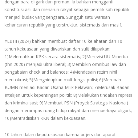
dengan para oligark dan preman. Ia bahkan mengganti
konstitusi asli dan menaruh rakyat sebagai pemilik sah republik
menjadi budak yang sengsara. Sungguh satu warisan
kehancuran republik yang terstruktur, sistematis dan masif.
YLBHI (2024) bahkan membuat daftar 10 kejahatan dari 10
tahun kekuasaan yang diwariskan dan sulit dilupakan:
1)Melemahkan KPK secara sistematis; 2)Merevisi UU Minerba
(thn 2020) menjadi ultra liberal; 3)Membikin omnibus law dan
pengabaian check and balances; 4)Mendesain rezim nihil
meritokrasi; 5)Menghidupkan multifungsi polisi; 6)Merubah
BUMN menjadi Badan Usaha Milik Relawan; 7)Merusak Badan
Intelijen untuk kepentingan politik; 8)Melakukan tindakan represi
dan kriminalisasi; 9)Membuat PSN (Proyek Strategis Nasional)
dengan merampas ruang hidup rakyat dan memperkaya oligark;
10)Mentradisikan KKN dalam kekuasaan.
10 tahun dalam keputusasaan karena bujers dan aparat