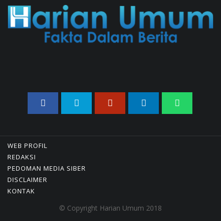
Ditolak, Gagal Dapat Ganti
Rugi Rp 206 Juta
06/08/2026 12:28 WIB ||
HUKUM
Peluncuran Buku Dan
Simposium Nasional Nusantara
Centre Hasilkan Maklumat
Merdeka Barat
04/08/2026 22:54 WIB ||
MAKRO/MIKRO
Eksepsinya Diterima Hakim,
Dokter Tifa Praperadilankan
Kejaksaan
WEB PROFIL
04/08/2026 18:37 WIB ||
HUKUM
REDAKSI
Jenderal Dudung Pimpin
PEDOMAN MEDIA SIBER
Peluncuran Buku Dan Diskusi
DISCLAIMER
UU Perekonomian Nasional
KONTAK
03/08/2026 18:31 WIB ||
PENDIDIKAN
© Copyright Harian Umum 2018
Analis: Pembalasan Iran Jika