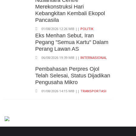
Kuansing
Merekonstruksi Hari
Kebangkitan Kembali Ekopol
05/08/2026 20:37 WIB ||
HUKUM
Pancasila
01/08/2026 12:26 WIB ||
POLITIK
Eks Menhan Sebut, Iran
Pegang "Semua Kartu" Dalam
Perang Lawan AS
06/08/2026 19:39 WIB ||
INTERNASIONAL
Pembahasan Perpres Ojol
Telah Selesai, Status Dijadikan
Pengusaha Mikro
01/08/2026 14:15 WIB ||
TRANSPORTASI
707 Guru Dan Siswa SMKN 6
Semarang Keracunan, BGN
Suspend SPPG Karangturi
02/08/2026 14:42 WIB ||
KESEHATAN
Praperadilan Ketiga Roy Suryo