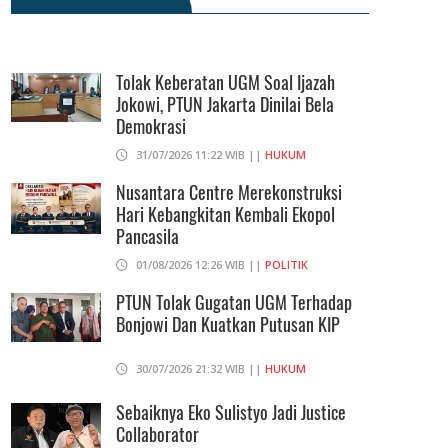
BPS Klaim Angka Pengangguran Di
Indonesia Pada Mei 2026 Turun Jadi
7,22 Juta Orang
Tolak Keberatan UGM Soal Ijazah
Jokowi, PTUN Jakarta Dinilai Bela
05/08/2026 13:45 WIB ||
TENAGA KERJA
Demokrasi
Kuartal II-2026, Ekonomi RI Tumbuh
31/07/2026 11:22 WIB ||
HUKUM
5,29 Persen, Sektor Pertambangan
Alami Kontraksi
Nusantara Centre Merekonstruksi
Hari Kebangkitan Kembali Ekopol
05/08/2026 13:16 WIB ||
MAKRO/MIKRO
Pancasila
01/08/2026 12:26 WIB ||
POLITIK
PTUN Tolak Gugatan UGM Terhadap
Bonjowi Dan Kuatkan Putusan KIP
30/07/2026 21:32 WIB ||
HUKUM
Sebaiknya Eko Sulistyo Jadi Justice
Collaborator