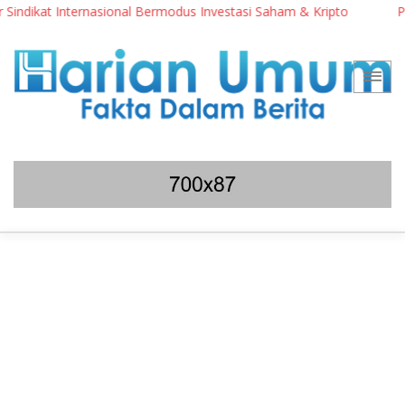
ikat Internasional Bermodus Investasi Saham & Kripto
Pengama