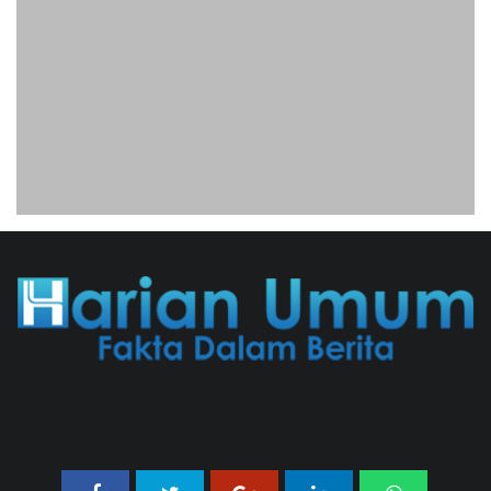
Publik
31/07/2026 13:23 WIB ||
HUKUM
Peluncuran Buku Dan Simposium
Nasional Nusantara Centre Hasilkan
Maklumat Merdeka Barat
04/08/2026 22:54 WIB ||
MAKRO/MIKRO
Jaksa KPK Limpahkan Kasus Korupsi
Kuota Haji Ke Pengadilan Tipikor
31/07/2026 18:56 WIB ||
HUKUM