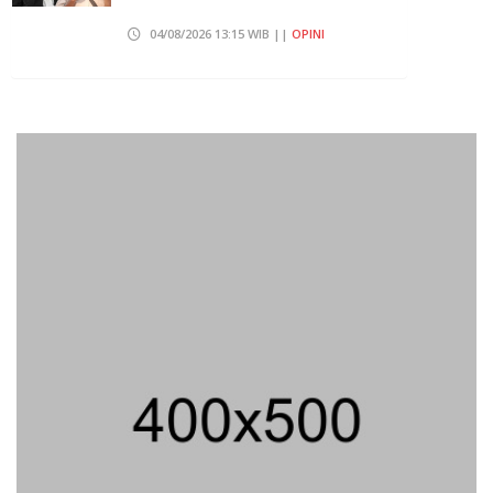
04/08/2026 13:15 WIB ||
OPINI
Pembahasan Perpres Ojol Telah
Selesai, Status Dijadikan Pengusaha
Mikro
01/08/2026 14:15 WIB ||
TRANSPORTASI
Curi Dompet Yang Ternyata Hanya
Berisi Rp 5.000, Moh Syifak Divonis 4
Bulan
31/07/2026 10:44 WIB ||
HUKUM
707 Guru Dan Siswa SMKN 6
Semarang Keracunan, BGN Suspend
SPPG Karangturi
02/08/2026 14:42 WIB ||
KESEHATAN
Jika Banding Juga Ditolak, UGM Wajib
Buka Dokumen Akademik Jokowi Ke