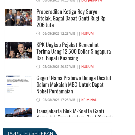
06/08/2026 14:23 WIB ||
DKI JAKARTA
Praperadilan Ketiga Roy Suryo
Ditolak, Gagal Dapat Ganti Rugi Rp
206 Juta
06/08/2026 12:28 WIB ||
HUKUM
KPK Ungkap Pejabat Kemenhut
Terima Uang 12.500 Dollar Singapura
Dari Bupati Kuansing
05/08/2026 20:37 WIB ||
HUKUM
Geger! Nama Prabowo Diduga Dicatut
Dalam Makalah MBG Untuk Dapat
Nobel Perdamaian
05/08/2026 17:25 WIB ||
KRIMINAL
Transjakarta Blok M-Soetta Ganti
Nama Jadi Transbandara, Tarif Dipatok
Rp15.000
05/08/2026 15:05 WIB ||
TRANSPORTASI
POPULER SEPEKAN