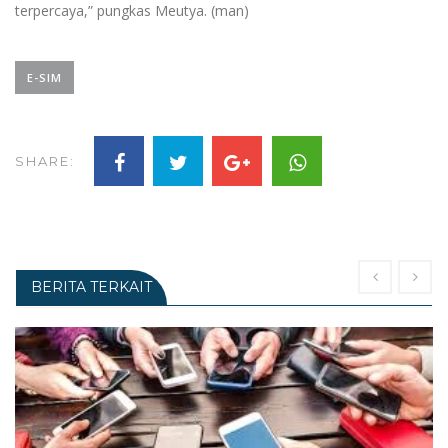
terpercaya,” pungkas Meutya. (man)
E-SIM
SHARE:
BERITA TERKAIT