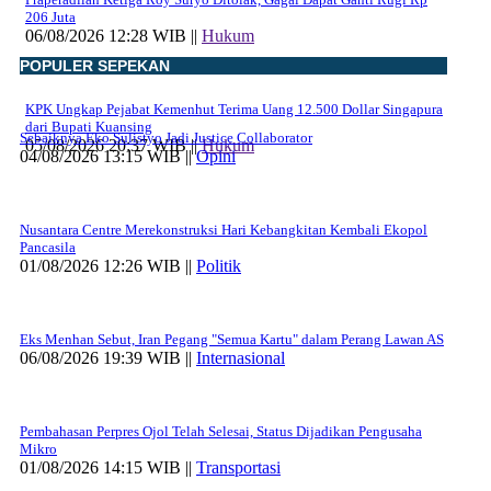
206 Juta
06/08/2026 12:28 WIB ||
Hukum
POPULER SEPEKAN
KPK Ungkap Pejabat Kemenhut Terima Uang 12.500 Dollar Singapura
dari Bupati Kuansing
Sebaiknya Eko Sulistyo Jadi Justice Collaborator
05/08/2026 20:37 WIB ||
Hukum
04/08/2026 13:15 WIB ||
Opini
Nusantara Centre Merekonstruksi Hari Kebangkitan Kembali Ekopol
Pancasila
01/08/2026 12:26 WIB ||
Politik
Eks Menhan Sebut, Iran Pegang "Semua Kartu" dalam Perang Lawan AS
06/08/2026 19:39 WIB ||
Internasional
Pembahasan Perpres Ojol Telah Selesai, Status Dijadikan Pengusaha
Mikro
01/08/2026 14:15 WIB ||
Transportasi