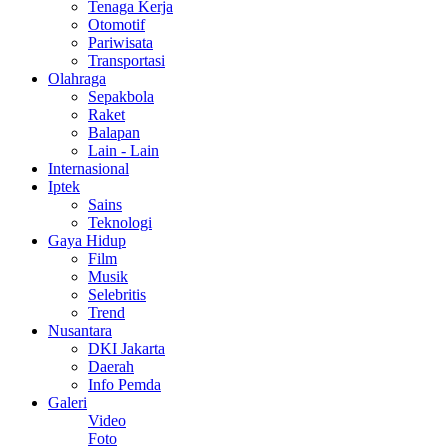
Tenaga Kerja
Otomotif
Pariwisata
Transportasi
Olahraga
Sepakbola
Raket
Balapan
Lain - Lain
Internasional
Iptek
Sains
Teknologi
Gaya Hidup
Film
Musik
Selebritis
Trend
Nusantara
DKI Jakarta
Daerah
Info Pemda
Galeri
Video
Foto