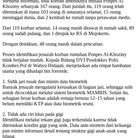
Menurut informasi, total korban ambruknya musala Ponpes Al
Khoziny sebanyak 167 orang. Dari jumlah itu, 119 orang telah
ditemukan di mana 103 orang di antaranya selamat, 15 orang
meninggal dunia, dan 2 kembali ke rumah tanpa perawatan medis.
Dari 119 korban selamat, 14 orang masih dirawat di rumah sakit, 89
orang sudah pulang, dan 1 dirujuk ke RS di Mojokerto.
Dengan demikian, 48 orang masih dalam pencarian.
Proses identifikasi jenazah korban runtuhan Ponpes Al-Khoziny
tidak berjalan mudah. Kepala Bidang DVI Pusdokkes Polri,
Kombes Pol dr Wahyu Hidajati, menjelaskan ada empat hambatan
utama yang dihadapi tim forensik:
1. Sidik jari rusak dan minim data biometrik
Banyak jenazah mengalami kerusakan di bagian jari, sehingga sulit
untuk dicocokkan melalui sistem biometrik MAMBIS. Selain itu,
sebagian besar korban adalah remaja berusia 12–15 tahun yang
belum memiliki KTP atau data biometrik resmi.
2. Tidak ada ciri khas pada gigi
Identifikasi melalui rekam gigi juga terkendala karena tidak
ditemukan kondisi gigi yang unik. Data ante-mortem dari keluarga
pun minim informasi detail tentang struktur gigi anak-anak yang
hilang.