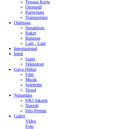
Tenaga Kerja
Otomotif
Pariwisata
Transportasi
Olahraga
Sepakbola
Raket
Balapan
Lain - Lain
Internasional
Iptek
Sains
Teknologi
Gaya Hidup
Film
Musik
Selebritis
Trend
Nusantara
DKI Jakarta
Daerah
Info Pemda
Galeri
Video
Foto