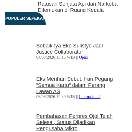
Ratusan Senjata Api dan Narkoba
Ditemukan di Ruang Kepala
Yayasan Sekolah di Jaksel
POPULER SEPEKAN
06/08/2026 17:40 WIB ||
DKI Jakarta
Ditunda, Pajak Untuk Pedagang
Sebaiknya Eko Sulistyo Jadi
Online Baru Diterapkan 1
Justice Collaborator
November 2026
04/08/2026 13:15 WIB ||
Opini
06/08/2026 14:23 WIB ||
DKI Jakarta
Praperadilan Ketiga Roy Suryo
Eks Menhan Sebut, Iran Pegang
Ditolak, Gagal Dapat Ganti Rugi Rp
"Semua Kartu" dalam Perang
206 Juta
Lawan AS
06/08/2026 12:28 WIB ||
Hukum
06/08/2026 19:39 WIB ||
Internasional
KPK Ungkap Pejabat Kemenhut
Pembahasan Perpres Ojol Telah
Terima Uang 12.500 Dollar
Selesai, Status Dijadikan
Singapura dari Bupati Kuansing
Pengusaha Mikro