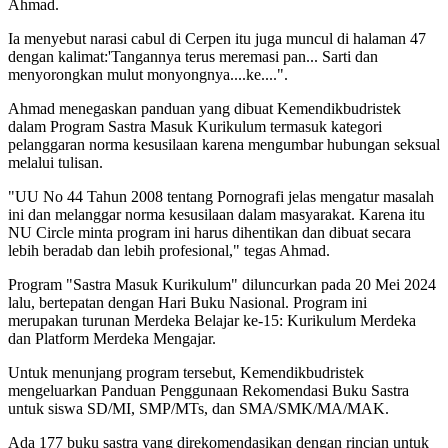
Ahmad.
Ia menyebut narasi cabul di Cerpen itu juga muncul di halaman 47
dengan kalimat:'Tangannya terus meremasi pan... Sarti dan
menyorongkan mulut monyongnya....ke....".
Ahmad menegaskan panduan yang dibuat Kemendikbudristek
dalam Program Sastra Masuk Kurikulum termasuk kategori
pelanggaran norma kesusilaan karena mengumbar hubungan seksual
melalui tulisan.
"UU No 44 Tahun 2008 tentang Pornografi jelas mengatur masalah
ini dan melanggar norma kesusilaan dalam masyarakat. Karena itu
NU Circle minta program ini harus dihentikan dan dibuat secara
lebih beradab dan lebih profesional," tegas Ahmad.
Program "Sastra Masuk Kurikulum" diluncurkan pada 20 Mei 2024
lalu, bertepatan dengan Hari Buku Nasional. Program ini
merupakan turunan Merdeka Belajar ke-15: Kurikulum Merdeka
dan Platform Merdeka Mengajar.
Untuk menunjang program tersebut, Kemendikbudristek
mengeluarkan Panduan Penggunaan Rekomendasi Buku Sastra
untuk siswa SD/MI, SMP/MTs, dan SMA/SMK/MA/MAK.
Ada 177 buku sastra yang direkomendasikan dengan rincian untuk