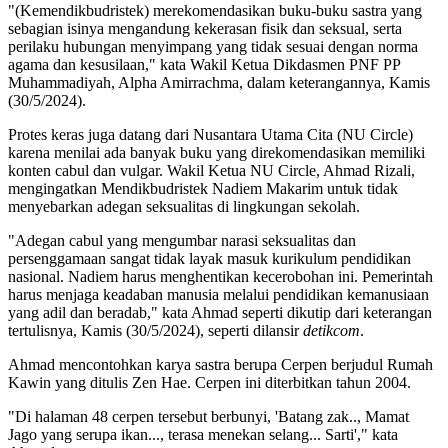
"(Kemendikbudristek) merekomendasikan buku-buku sastra yang
sebagian isinya mengandung kekerasan fisik dan seksual, serta
perilaku hubungan menyimpang yang tidak sesuai dengan norma
agama dan kesusilaan," kata Wakil Ketua Dikdasmen PNF PP
Muhammadiyah, Alpha Amirrachma, dalam keterangannya, Kamis
(30/5/2024).
Protes keras juga datang dari Nusantara Utama Cita (NU Circle)
karena menilai ada banyak buku yang direkomendasikan memiliki
konten cabul dan vulgar. Wakil Ketua NU Circle, Ahmad Rizali,
mengingatkan Mendikbudristek Nadiem Makarim untuk tidak
menyebarkan adegan seksualitas di lingkungan sekolah.
"Adegan cabul yang mengumbar narasi seksualitas dan
persenggamaan sangat tidak layak masuk kurikulum pendidikan
nasional. Nadiem harus menghentikan kecerobohan ini. Pemerintah
harus menjaga keadaban manusia melalui pendidikan kemanusiaan
yang adil dan beradab," kata Ahmad seperti dikutip dari keterangan
tertulisnya, Kamis (30/5/2024), seperti dilansir
detikcom
.
Ahmad mencontohkan karya sastra berupa Cerpen berjudul Rumah
Kawin yang ditulis Zen Hae. Cerpen ini diterbitkan tahun 2004.
"Di halaman 48 cerpen tersebut berbunyi, 'Batang zak.., Mamat
Jago yang serupa ikan..., terasa menekan selang... Sarti'," kata