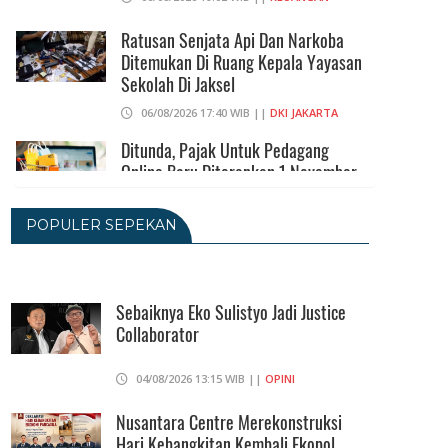
Ratusan Senjata Api Dan Narkoba
Ditemukan Di Ruang Kepala Yayasan
Sekolah Di Jaksel
06/08/2026 17:40 WIB ||
DKI JAKARTA
Ditunda, Pajak Untuk Pedagang
Online Baru Diterapkan 1 November
2026
06/08/2026 14:23 WIB ||
DKI JAKARTA
POPULER SEPEKAN
Praperadilan Ketiga Roy Suryo
Ditolak, Gagal Dapat Ganti Rugi Rp
206 Juta
Sebaiknya Eko Sulistyo Jadi Justice
Collaborator
06/08/2026 12:28 WIB ||
HUKUM
KPK Ungkap Pejabat Kemenhut
04/08/2026 13:15 WIB ||
OPINI
Terima Uang 12.500 Dollar Singapura
Dari Bupati Kuansing
Nusantara Centre Merekonstruksi
Hari Kebangkitan Kembali Ekopol
05/08/2026 20:37 WIB ||
HUKUM