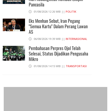
Pancasila
01/08/2026 12:26 WIB ||
POLITIK
Eks Menhan Sebut, Iran Pegang
"Semua Kartu" Dalam Perang Lawan
AS
06/08/2026 19:39 WIB ||
INTERNASIONAL
Pembahasan Perpres Ojol Telah
Selesai, Status Dijadikan Pengusaha
Mikro
01/08/2026 14:15 WIB ||
TRANSPORTASI
Praperadilan Ketiga Roy Suryo
Ditolak, Gagal Dapat Ganti Rugi Rp
206 Juta
06/08/2026 12:28 WIB ||
HUKUM
707 Guru Dan Siswa SMKN 6
Semarang Keracunan, BGN Suspend