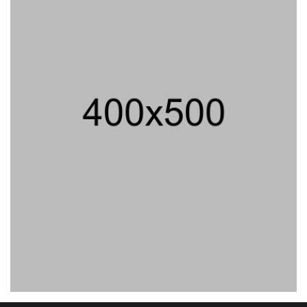
SPPG Karangturi
02/08/2026 14:42 WIB ||
KESEHATAN
Peluncuran Buku Dan Simposium
Nasional Nusantara Centre Hasilkan
Maklumat Merdeka Barat
04/08/2026 22:54 WIB ||
MAKRO/MIKRO
Eksepsinya Diterima Hakim, Dokter
Tifa Praperadilankan Kejaksaan
04/08/2026 18:37 WIB ||
HUKUM
Untung KAI Turun Tajam, Terbebani
Kereta Cepat Jakarta-Bandung
02/08/2026 21:26 WIB ||
TRANSPORTASI
Analis: Pembalasan Iran Jika
Infrastruktur Energinya Diserang Bisa