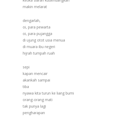
ketika siaran kudendangkan
makin melarat
dengarlah,
oi, para pewarta
oi, para pujangga
di ujung otot usia menua
di muara ibu negeri
hijrah tumpah ruah
sepi
kapan mencair
akankah sampai
tiba
nyawa kita turun ke liang bumi
orang-orang mati
tak punya lagi
pengharapan