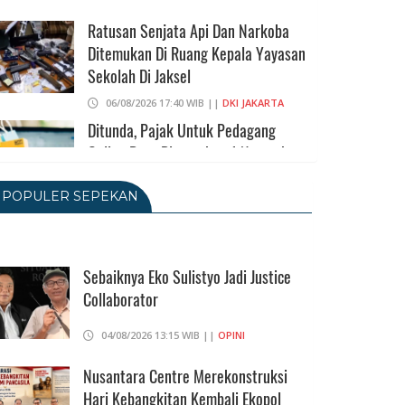
Ratusan Senjata Api Dan Narkoba
Ditemukan Di Ruang Kepala Yayasan
Sekolah Di Jaksel
06/08/2026 17:40 WIB ||
DKI JAKARTA
Ditunda, Pajak Untuk Pedagang
Online Baru Diterapkan 1 November
2026
POPULER SEPEKAN
06/08/2026 14:23 WIB ||
DKI JAKARTA
Praperadilan Ketiga Roy Suryo
Ditolak, Gagal Dapat Ganti Rugi Rp
206 Juta
Sebaiknya Eko Sulistyo Jadi Justice
Collaborator
06/08/2026 12:28 WIB ||
HUKUM
KPK Ungkap Pejabat Kemenhut
04/08/2026 13:15 WIB ||
OPINI
Terima Uang 12.500 Dollar Singapura
Dari Bupati Kuansing
Nusantara Centre Merekonstruksi
Hari Kebangkitan Kembali Ekopol
05/08/2026 20:37 WIB ||
HUKUM