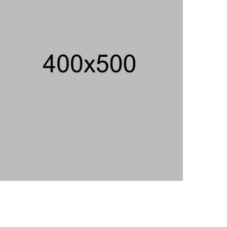
SPPG Karangturi
02/08/2026 14:42 WIB ||
KESEHATAN
Peluncuran Buku Dan Simposium
Nasional Nusantara Centre Hasilkan
Maklumat Merdeka Barat
04/08/2026 22:54 WIB ||
MAKRO/MIKRO
Eksepsinya Diterima Hakim, Dokter
Tifa Praperadilankan Kejaksaan
04/08/2026 18:37 WIB ||
HUKUM
Untung KAI Turun Tajam, Terbebani
Kereta Cepat Jakarta-Bandung
02/08/2026 21:26 WIB ||
TRANSPORTASI
Analis: Pembalasan Iran Jika
Infrastruktur Energinya Diserang Bisa