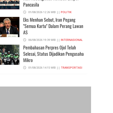
Pancasila
01/08/2026 12:26 WIB ||
POLITIK
Eks Menhan Sebut, Iran Pegang
"Semua Kartu" Dalam Perang Lawan
AS
06/08/2026 19:39 WIB ||
INTERNASIONAL
Pembahasan Perpres Ojol Telah
Selesai, Status Dijadikan Pengusaha
Mikro
01/08/2026 14:15 WIB ||
TRANSPORTASI
Praperadilan Ketiga Roy Suryo
Ditolak, Gagal Dapat Ganti Rugi Rp
206 Juta
06/08/2026 12:28 WIB ||
HUKUM
707 Guru Dan Siswa SMKN 6
Semarang Keracunan, BGN Suspend