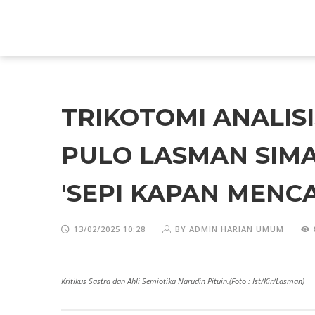
TRIKOTOMI ANALISI
PULO LASMAN SIM
'SEPI KAPAN MENCA
13/02/2025 10:28
BY ADMIN HARIAN UMUM
Kritikus Sastra dan Ahli Semiotika Narudin Pituin.(Foto : Ist/Kir/Lasman)