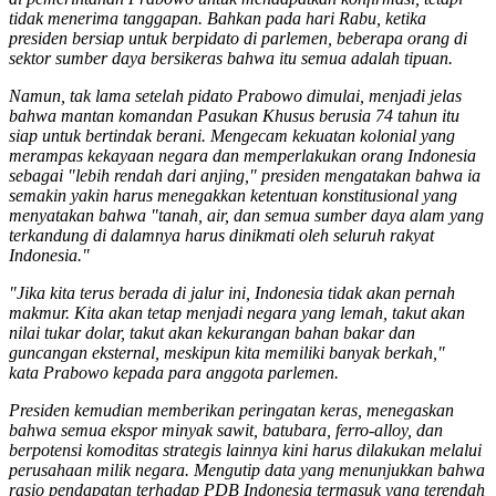
tidak menerima tanggapan. Bahkan pada hari Rabu, ketika
presiden bersiap untuk berpidato di parlemen, beberapa orang di
sektor sumber daya bersikeras bahwa itu semua adalah tipuan.
Namun, tak lama setelah pidato Prabowo dimulai, menjadi jelas
bahwa mantan komandan Pasukan Khusus berusia 74 tahun itu
siap untuk bertindak berani. Mengecam kekuatan kolonial yang
merampas kekayaan negara dan memperlakukan orang Indonesia
sebagai "lebih rendah dari anjing," presiden mengatakan bahwa ia
semakin yakin harus menegakkan ketentuan konstitusional yang
menyatakan bahwa "tanah, air, dan semua sumber daya alam yang
terkandung di dalamnya harus dinikmati oleh seluruh rakyat
Indonesia."
"Jika kita terus berada di jalur ini, Indonesia tidak akan pernah
makmur. Kita akan tetap menjadi negara yang lemah, takut akan
nilai tukar dolar, takut akan kekurangan bahan bakar dan
guncangan eksternal, meskipun kita memiliki banyak berkah,"
kata Prabowo kepada para anggota parlemen.
Presiden kemudian memberikan peringatan keras, menegaskan
bahwa semua ekspor minyak sawit, batubara, ferro-alloy, dan
berpotensi komoditas strategis lainnya kini harus dilakukan melalui
perusahaan milik negara. Mengutip data yang menunjukkan bahwa
rasio pendapatan terhadap PDB Indonesia termasuk yang terendah