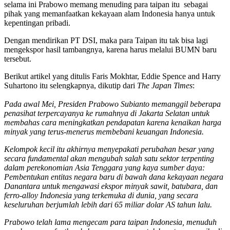
selama ini Prabowo memang menuding para taipan itu sebagai
pihak yang memanfaatkan kekayaan alam Indonesia hanya untuk
kepentingan pribadi.
Dengan mendirikan PT DSI, maka para Taipan itu tak bisa lagi
mengekspor hasil tambangnya, karena harus melalui BUMN baru
tersebut.
Berikut artikel yang ditulis Faris Mokhtar, Eddie Spence and Harry
Suhartono itu selengkapnya, dikutip dari
The Japan Times
:
Pada awal Mei, Presiden Prabowo Subianto memanggil beberapa
penasihat terpercayanya ke rumahnya di Jakarta Selatan untuk
membahas cara meningkatkan pendapatan karena kenaikan harga
minyak yang terus-menerus membebani keuangan Indonesia.
Kelompok kecil itu akhirnya menyepakati perubahan besar yang
secara fundamental akan mengubah salah satu sektor terpenting
dalam perekonomian Asia Tenggara yang kaya sumber daya:
Pembentukan entitas negara baru di bawah dana kekayaan negara
Danantara untuk mengawasi ekspor minyak sawit, batubara, dan
ferro-alloy Indonesia yang terkemuka di dunia, yang secara
keseluruhan berjumlah lebih dari 65 miliar dolar AS tahun lalu.
Prabowo telah lama mengecam para taipan Indonesia, menuduh