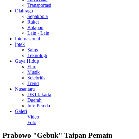
Transportasi
Olahraga
Sepakbola
Raket
Balapan
Lain - Lain
Internasional
Iptek
Sains
Teknologi
Gaya Hidup
Film
Musik
Selebritis
Trend
Nusantara
DKI Jakarta
Daerah
Info Pemda
Galeri
Video
Foto
Prabowo "Gebuk" Taipan Pemain