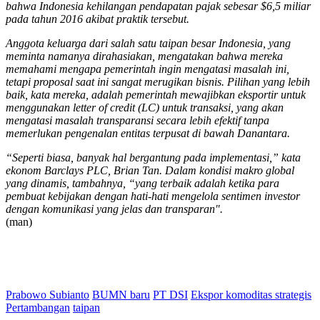
bahwa Indonesia kehilangan pendapatan pajak sebesar $6,5 miliar
pada tahun 2016 akibat praktik tersebut.
Anggota keluarga dari salah satu taipan besar Indonesia, yang
meminta namanya dirahasiakan, mengatakan bahwa mereka
memahami mengapa pemerintah ingin mengatasi masalah ini,
tetapi proposal saat ini sangat merugikan bisnis. Pilihan yang lebih
baik, kata mereka, adalah pemerintah mewajibkan eksportir untuk
menggunakan letter of credit (LC) untuk transaksi, yang akan
mengatasi masalah transparansi secara lebih efektif tanpa
memerlukan pengenalan entitas terpusat di bawah Danantara.
“Seperti biasa, banyak hal bergantung pada implementasi,” kata
ekonom Barclays PLC, Brian Tan. Dalam kondisi makro global
yang dinamis, tambahnya, “yang terbaik adalah ketika para
pembuat kebijakan dengan hati-hati mengelola sentimen investor
dengan komunikasi yang jelas dan transparan".
(man)
Prabowo Subianto
BUMN baru
PT DSI
Ekspor komoditas strategis
Pertambangan
taipan