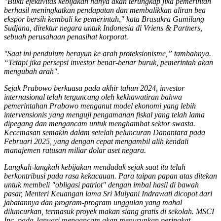
"Bukti efektivitas kebijakan hanya akan terungkap jika pemerintah
berhasil meningkatkan pendapatan dan membalikkan aliran bea
ekspor bersih kembali ke pemerintah," kata Brasukra Gumilang
Sudjana, direktur negara untuk Indonesia di Vriens & Partners,
sebuah perusahaan penasihat korporat.
"Saat ini pendulum berayun ke arah proteksionisme,” tambahnya.
“Tetapi jika persepsi investor benar-benar buruk, pemerintah akan
mengubah arah".
Sejak Prabowo berkuasa pada akhir tahun 2024, investor
internasional telah terguncang oleh kekhawatiran bahwa
pemerintahan Prabowo menganut model ekonomi yang lebih
intervensionis yang menguji pengamanan fiskal yang telah lama
dipegang dan mengancam untuk menghambat sektor swasta.
Kecemasan semakin dalam setelah peluncuran Danantara pada
Februari 2025, yang dengan cepat mengambil alih kendali
manajemen ratusan miliar dolar aset negara.
Langkah-langkah kebijakan mendadak sejak saat itu telah
berkontribusi pada rasa kekacauan. Para taipan papan atas ditekan
untuk membeli "obligasi patriot" dengan imbal hasil di bawah
pasar, Menteri Keuangan lama Sri Mulyani Indrawati dicopot dari
jabatannya dan program-program unggulan yang mahal
diluncurkan, termasuk proyek makan siang gratis di sekolah. MSCI
Inc. pada Januari mengancam akan menurunkan peringkat