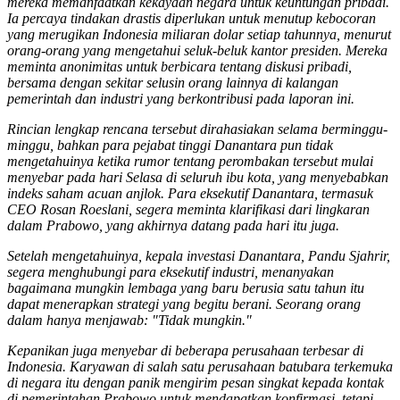
mereka memanfaatkan kekayaan negara untuk keuntungan pribadi.
Ia percaya tindakan drastis diperlukan untuk menutup kebocoran
yang merugikan Indonesia miliaran dolar setiap tahunnya, menurut
orang-orang yang mengetahui seluk-beluk kantor presiden. Mereka
meminta anonimitas untuk berbicara tentang diskusi pribadi,
bersama dengan sekitar selusin orang lainnya di kalangan
pemerintah dan industri yang berkontribusi pada laporan ini.
Rincian lengkap rencana tersebut dirahasiakan selama berminggu-
minggu, bahkan para pejabat tinggi Danantara pun tidak
mengetahuinya ketika rumor tentang perombakan tersebut mulai
menyebar pada hari Selasa di seluruh ibu kota, yang menyebabkan
indeks saham acuan anjlok. Para eksekutif Danantara, termasuk
CEO Rosan Roeslani, segera meminta klarifikasi dari lingkaran
dalam Prabowo, yang akhirnya datang pada hari itu juga.
Setelah mengetahuinya, kepala investasi Danantara, Pandu Sjahrir,
segera menghubungi para eksekutif industri, menanyakan
bagaimana mungkin lembaga yang baru berusia satu tahun itu
dapat menerapkan strategi yang begitu berani. Seorang orang
dalam hanya menjawab: "Tidak mungkin."
Kepanikan juga menyebar di beberapa perusahaan terbesar di
Indonesia. Karyawan di salah satu perusahaan batubara terkemuka
di negara itu dengan panik mengirim pesan singkat kepada kontak
di pemerintahan Prabowo untuk mendapatkan konfirmasi, tetapi