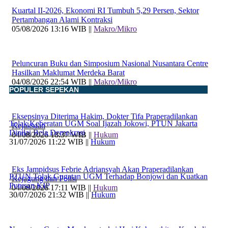
Kuartal II-2026, Ekonomi RI Tumbuh 5,29 Persen, Sektor
Pertambangan Alami Kontraksi
05/08/2026 13:16 WIB ||
Makro/Mikro
Peluncuran Buku dan Simposium Nasional Nusantara Centre
Hasilkan Maklumat Merdeka Barat
04/08/2026 22:54 WIB ||
Makro/Mikro
POPULER SEPEKAN
Eksepsinya Diterima Hakim, Dokter Tifa Praperadilankan
Tolak Keberatan UGM Soal Ijazah Jokowi, PTUN Jakarta
Kejaksaan
Dinilai Bela Demokrasi
04/08/2026 18:37 WIB ||
Hukum
31/07/2026 11:22 WIB ||
Hukum
Eks Jampidsus Febrie Adriansyah Akan Praperadilankan
PTUN Tolak Gugatan UGM Terhadap Bonjowi dan Kuatkan
Kejagung dan Polisi
Putusan KIP
04/08/2026 17:11 WIB ||
Hukum
30/07/2026 21:32 WIB ||
Hukum