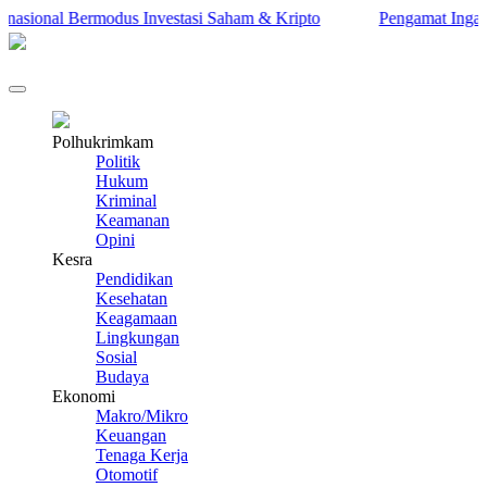
nal Bermodus Investasi Saham & Kripto
Pengamat Ingatkan Prab
Polhukrimkam
Politik
Hukum
Kriminal
Keamanan
Opini
Kesra
Pendidikan
Kesehatan
Keagamaan
Lingkungan
Sosial
Budaya
Ekonomi
Makro/Mikro
Keuangan
Tenaga Kerja
Otomotif