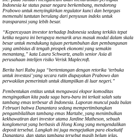
Indonesia ke status pasar negara berkembang, mendorong
Prabowo untuk menyingkirkan regulator kunci dan bergegas
memenuhi tuntutan berulang dari penyusun indeks untuk
transparansi yang lebih besar.
“Kepercayaan investor terhadap Indonesia sedang terkikis tepat
ketika negara ini berupaya menarik arus masuk modal dalam skala
besar untuk mendukung tujuan pertumbuhan dan pembangunan
yang ambisius di tengah prospek ekonomi yang semakin
menantang,” kata Laura Schwartz, analis senior Asia di
perusahaan intelijen risiko Verisk Maplecroft.
Berita hari Rabu juga “bertentangan dengan retorika ‘terbuka
untuk investasi’ yang secara rutin diupayakan Prabowo dan
perwakilan pemerintah untuk ditampilkan di luar negeri.”
Pembentukan entitas untuk mengawasi ekspor komoditas
mengingatkan kita pada saga baru-baru ini terkait salah satu
tambang emas terbesar di Indonesia. Laporan muncul pada bulan
Februari bahwa Danantara sedang mempertimbangkan
pengambilalihan tambang emas Martabe, yang menimbulkan
kekhawatiran dari investor utama Jardine Matheson, sebuah
konglomerat yang berbasis di Hong Kong yang mengendalikan
deposit tersebut. Langkah ini juga mengejutkan para eksekutif
Danantara, dan status tambang tersebut masih belum jelas.