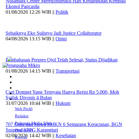
Nusantara Centre Merekonstruksi Hari Kebangkitan Kembali
Ekopol Pancasila
01/08/2026 12:26 WIB ||
Politik
Sebaiknya Eko Sulistyo Jadi Justice Collaborator
04/08/2026 13:15 WIB ||
Opini
Pembahasan Perpres Ojol Telah Selesai, Status Dijadikan
Pengusaha Mikro
01/08/2026 14:15 WIB ||
Transportasi
Curi Dompet Yang Ternyata Hanya Berisi Rp 5.000, Moh
Syifak Divonis 4 Bulan
31/07/2026 10:44 WIB ||
Hukum
Web Profil
Redaksi
Pedoman Media Siber
707 Guru dan Siswa SMKN 6 Semarang Keracunan, BGN
Suspend SPPG Karangturi
Disclaimer
02/08/2026 14:42 WIB ||
Kesehatan
Kontak