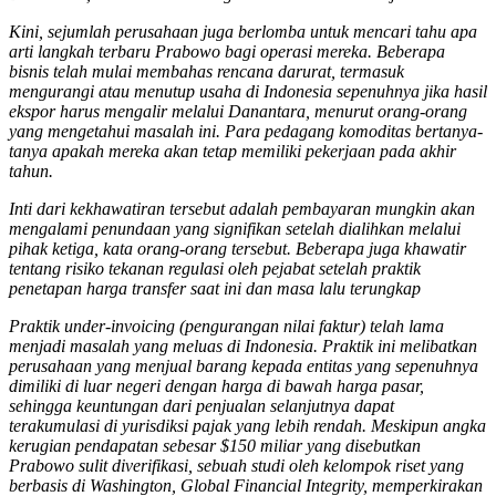
Kini, sejumlah perusahaan juga berlomba untuk mencari tahu apa
arti langkah terbaru Prabowo bagi operasi mereka. Beberapa
bisnis telah mulai membahas rencana darurat, termasuk
mengurangi atau menutup usaha di Indonesia sepenuhnya jika hasil
ekspor harus mengalir melalui Danantara, menurut orang-orang
yang mengetahui masalah ini. Para pedagang komoditas bertanya-
tanya apakah mereka akan tetap memiliki pekerjaan pada akhir
tahun.
Inti dari kekhawatiran tersebut adalah pembayaran mungkin akan
mengalami penundaan yang signifikan setelah dialihkan melalui
pihak ketiga, kata orang-orang tersebut. Beberapa juga khawatir
tentang risiko tekanan regulasi oleh pejabat setelah praktik
penetapan harga transfer saat ini dan masa lalu terungkap
Praktik under-invoicing (pengurangan nilai faktur) telah lama
menjadi masalah yang meluas di Indonesia. Praktik ini melibatkan
perusahaan yang menjual barang kepada entitas yang sepenuhnya
dimiliki di luar negeri dengan harga di bawah harga pasar,
sehingga keuntungan dari penjualan selanjutnya dapat
terakumulasi di yurisdiksi pajak yang lebih rendah. Meskipun angka
kerugian pendapatan sebesar $150 miliar yang disebutkan
Prabowo sulit diverifikasi, sebuah studi oleh kelompok riset yang
berbasis di Washington, Global Financial Integrity, memperkirakan