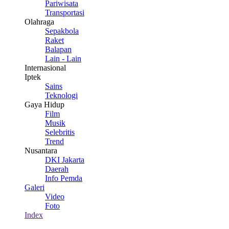
Pariwisata
Transportasi
Olahraga
Sepakbola
Raket
Balapan
Lain - Lain
Internasional
Iptek
Sains
Teknologi
Gaya Hidup
Film
Musik
Selebritis
Trend
Nusantara
DKI Jakarta
Daerah
Info Pemda
Galeri
Video
Foto
Index