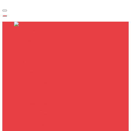
Polhukrimkam
Politik
Hukum
Kriminal
Keamanan
Opini
Kesra
Pendidikan
Kesehatan
Keagamaan
Lingkungan
Sosial
Budaya
Ekonomi
Makro/Mikro
Keuangan
Tenaga Kerja
Otomotif
Pariwisata
Transportasi