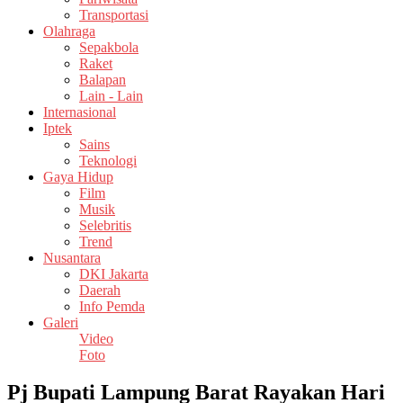
Transportasi
Olahraga
Sepakbola
Raket
Balapan
Lain - Lain
Internasional
Iptek
Sains
Teknologi
Gaya Hidup
Film
Musik
Selebritis
Trend
Nusantara
DKI Jakarta
Daerah
Info Pemda
Galeri
Video
Foto
Pj Bupati Lampung Barat Rayakan Hari