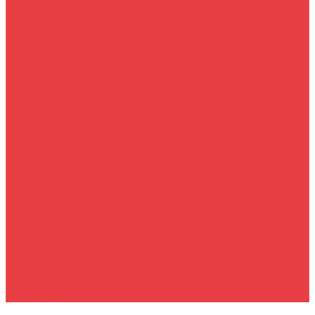
Pariwisata
Transportasi
Olahraga
Sepakbola
Raket
Balapan
Lain - Lain
Internasional
Iptek
Sains
Teknologi
Gaya Hidup
Film
Musik
Selebritis
Trend
Nusantara
DKI Jakarta
Daerah
Info Pemda
Galeri
Video
Foto
Index