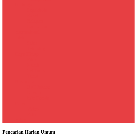
Olahraga
Sepakbola
Raket
Balapan
Lain - Lain
Internasional
Iptek
Sains
Teknologi
Gaya Hidup
Film
Musik
Selebritis
Trend
Nusantara
DKI Jakarta
Daerah
Info Pemda
Galeri
Video
Foto
Index
Pencarian Harian Umum