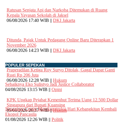
Ratusan Senjata Api dan Narkoba Ditemukan di Ruang
Kepala Yayasan Sekolah di Jaksel
06/08/2026 17:40 WIB ||
DKI Jakarta
Ditunda, Pajak Untuk Pedagang Online Baru Diterapkan 1
November 2026
06/08/2026 14:23 WIB ||
DKI Jakarta
POPULER SEPEKAN
Praperadilan Ketiga Roy Suryo Ditolak, Gagal Dapat Ganti
Rugi Rp 206 Juta
06/08/2026 12:28 WIB ||
Hukum
Sebaiknya Eko Sulistyo Jadi Justice Collaborator
04/08/2026 13:15 WIB ||
Opini
KPK Ungkap Pejabat Kemenhut Terima Uang 12.500 Dollar
Singapura dari Bupati Kuansing
Nusantara Centre Merekonstruksi Hari Kebangkitan Kembali
05/08/2026 20:37 WIB ||
Hukum
Ekopol Pancasila
01/08/2026 12:26 WIB ||
Politik