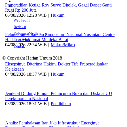
Praperadilan Ketiga Roy Suryo Ditolak, Gagal Dapat Ganti
Rugi Rp 206 Juta
06/08/2026 12:28 WIB ||
Hukum
Web Profil
Redaksi
Pedoman Media Siber
Peluncuran Buku dan Simposium Nasional Nusantara Centre
Hasilkan Maklumat Merdeka Barat
Disclaimer
04/08/2026 22:54 WIB ||
Makro/Mikro
Kontak
© Copyright Harian Umum 2018
Eksepsinya Diterima Hakim, Dokter Tifa Praperadilankan
Kejaksaan
04/08/2026 18:37 WIB ||
Hukum
Jenderal Dudung Pimpin Peluncuran Buku dan Diskusi UU
Perekonomian Nasional
03/08/2026 18:31 WIB ||
Pendidikan
Analis: Pembalasan Iran Jika Infrastruktur Energinya