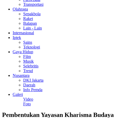
Transportasi
Olahraga
Sepakbola
Raket
Balapan
Lain - Lain
Internasional
Iptek
Sains
Teknologi
Gaya Hidup
Film
Musik
Selebritis
Trend
Nusantara
DKI Jakarta
Daerah
Info Pemda
Galeri
Video
Foto
Pembentukan Yayasan Kharisma Budaya