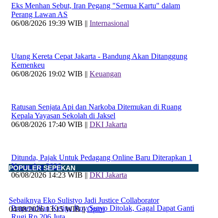
Eks Menhan Sebut, Iran Pegang "Semua Kartu" dalam
Perang Lawan AS
06/08/2026 19:39 WIB ||
Internasional
Utang Kereta Cepat Jakarta - Bandung Akan Ditanggung
Kemenkeu
06/08/2026 19:02 WIB ||
Keuangan
Ratusan Senjata Api dan Narkoba Ditemukan di Ruang
Kepala Yayasan Sekolah di Jaksel
06/08/2026 17:40 WIB ||
DKI Jakarta
Ditunda, Pajak Untuk Pedagang Online Baru Diterapkan 1
November 2026
POPULER SEPEKAN
06/08/2026 14:23 WIB ||
DKI Jakarta
Sebaiknya Eko Sulistyo Jadi Justice Collaborator
Praperadilan Ketiga Roy Suryo Ditolak, Gagal Dapat Ganti
04/08/2026 13:15 WIB ||
Opini
Rugi Rp 206 Juta