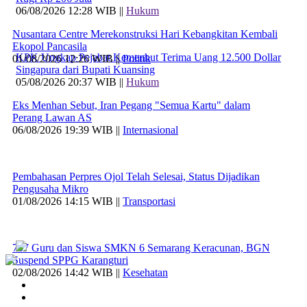
06/08/2026 12:28 WIB ||
Hukum
Nusantara Centre Merekonstruksi Hari Kebangkitan Kembali
Ekopol Pancasila
KPK Ungkap Pejabat Kemenhut Terima Uang 12.500 Dollar
01/08/2026 12:26 WIB ||
Politik
Singapura dari Bupati Kuansing
05/08/2026 20:37 WIB ||
Hukum
Eks Menhan Sebut, Iran Pegang "Semua Kartu" dalam
Perang Lawan AS
06/08/2026 19:39 WIB ||
Internasional
Pembahasan Perpres Ojol Telah Selesai, Status Dijadikan
Pengusaha Mikro
01/08/2026 14:15 WIB ||
Transportasi
707 Guru dan Siswa SMKN 6 Semarang Keracunan, BGN
Suspend SPPG Karangturi
02/08/2026 14:42 WIB ||
Kesehatan