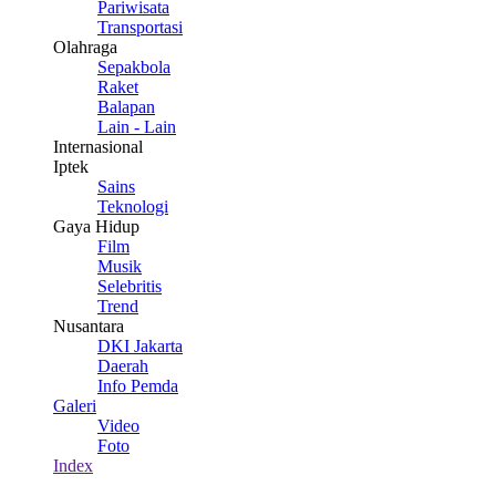
Pariwisata
Transportasi
Olahraga
Sepakbola
Raket
Balapan
Lain - Lain
Internasional
Iptek
Sains
Teknologi
Gaya Hidup
Film
Musik
Selebritis
Trend
Nusantara
DKI Jakarta
Daerah
Info Pemda
Galeri
Video
Foto
Index