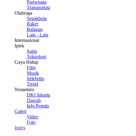
Pariwisata
Transportasi
Olahraga
Sepakbola
Raket
Balapan
Lain - Lain
Internasional
Iptek
Sains
Teknologi
Gaya Hidup
Film
Musik
Selebritis
Trend
Nusantara
DKI Jakarta
Daerah
Info Pemda
Galeri
Video
Foto
Index