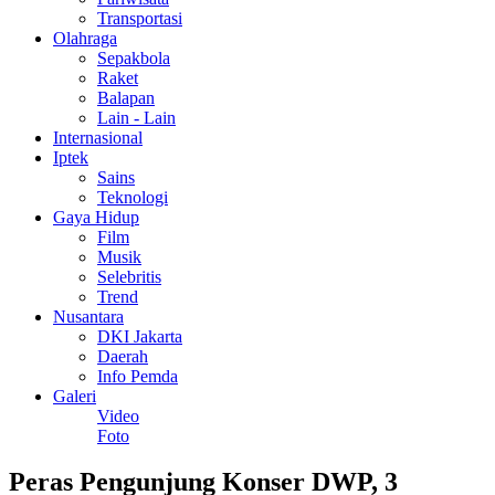
Transportasi
Olahraga
Sepakbola
Raket
Balapan
Lain - Lain
Internasional
Iptek
Sains
Teknologi
Gaya Hidup
Film
Musik
Selebritis
Trend
Nusantara
DKI Jakarta
Daerah
Info Pemda
Galeri
Video
Foto
Peras Pengunjung Konser DWP, 3