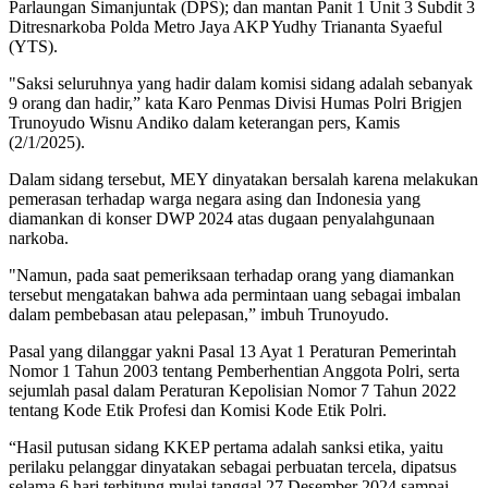
Parlaungan Simanjuntak (DPS); dan mantan Panit 1 Unit 3 Subdit 3
Ditresnarkoba Polda Metro Jaya AKP Yudhy Triananta Syaeful
(YTS).
"Saksi seluruhnya yang hadir dalam komisi sidang adalah sebanyak
9 orang dan hadir,” kata Karo Penmas Divisi Humas Polri Brigjen
Trunoyudo Wisnu Andiko dalam keterangan pers, Kamis
(2/1/2025).
Dalam sidang tersebut, MEY dinyatakan bersalah karena melakukan
pemerasan terhadap warga negara asing dan Indonesia yang
diamankan di konser DWP 2024 atas dugaan penyalahgunaan
narkoba.
"Namun, pada saat pemeriksaan terhadap orang yang diamankan
tersebut mengatakan bahwa ada permintaan uang sebagai imbalan
dalam pembebasan atau pelepasan,” imbuh Trunoyudo.
Pasal yang dilanggar yakni Pasal 13 Ayat 1 Peraturan Pemerintah
Nomor 1 Tahun 2003 tentang Pemberhentian Anggota Polri, serta
sejumlah pasal dalam Peraturan Kepolisian Nomor 7 Tahun 2022
tentang Kode Etik Profesi dan Komisi Kode Etik Polri.
“Hasil putusan sidang KKEP pertama adalah sanksi etika, yaitu
perilaku pelanggar dinyatakan sebagai perbuatan tercela, dipatsus
selama 6 hari terhitung mulai tanggal 27 Desember 2024 sampai