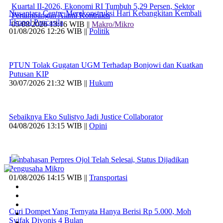
Kuartal II-2026, Ekonomi RI Tumbuh 5,29 Persen, Sektor
Nusantara Centre Merekonstruksi Hari Kebangkitan Kembali
Pertambangan Alami Kontraksi
Ekopol Pancasila
05/08/2026 13:16 WIB ||
Makro/Mikro
01/08/2026 12:26 WIB ||
Politik
PTUN Tolak Gugatan UGM Terhadap Bonjowi dan Kuatkan
Putusan KIP
30/07/2026 21:32 WIB ||
Hukum
Sebaiknya Eko Sulistyo Jadi Justice Collaborator
04/08/2026 13:15 WIB ||
Opini
Pembahasan Perpres Ojol Telah Selesai, Status Dijadikan
Pengusaha Mikro
01/08/2026 14:15 WIB ||
Transportasi
Curi Dompet Yang Ternyata Hanya Berisi Rp 5.000, Moh
Syifak Divonis 4 Bulan