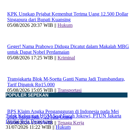
KPK Ungkap Pejabat Kemenhut Terima Uang 12.500 Dollar
Singapura dari Bupati Kuansing
05/08/2026 20:37 WIB ||
Hukum
Geger! Nama Prabowo Diduga Dicatut dalam Makalah MBG
untuk Dapat Nobel Perdamaian
05/08/2026 17:25 WIB ||
Kriminal
Transjakarta Blok M-Soetta Ganti Nama Jadi Transbandara,
Tarif Dipatok Rp15.000
05/08/2026 15:05 WIB ||
Transportasi
POPULER SEPEKAN
BPS Klaim Angka Pengangguran di Indonesia pada Mei
Tolak Keberatan UGM Soal Ijazah Jokowi, PTUN Jakarta
2026 Turun Jadi 7,22 Juta Orang
Dinilai Bela Demokrasi
05/08/2026 13:45 WIB ||
Tenaga Kerja
31/07/2026 11:22 WIB ||
Hukum