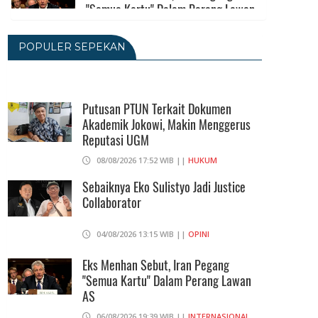
"Semua Kartu" Dalam Perang Lawan
AS
06/08/2026 19:39 WIB ||
INTERNASIONAL
POPULER SEPEKAN
Utang Kereta Cepat Jakarta -
Bandung Akan Ditanggung Kemenkeu
Putusan PTUN Terkait Dokumen
06/08/2026 19:02 WIB ||
KEUANGAN
Akademik Jokowi, Makin Menggerus
Reputasi UGM
Ratusan Senjata Api Dan Narkoba
08/08/2026 17:52 WIB ||
HUKUM
Ditemukan Di Ruang Kepala Yayasan
Sekolah Di Jaksel
Sebaiknya Eko Sulistyo Jadi Justice
Collaborator
06/08/2026 17:40 WIB ||
DKI JAKARTA
04/08/2026 13:15 WIB ||
OPINI
Eks Menhan Sebut, Iran Pegang
"Semua Kartu" Dalam Perang Lawan
AS
06/08/2026 19:39 WIB ||
INTERNASIONAL