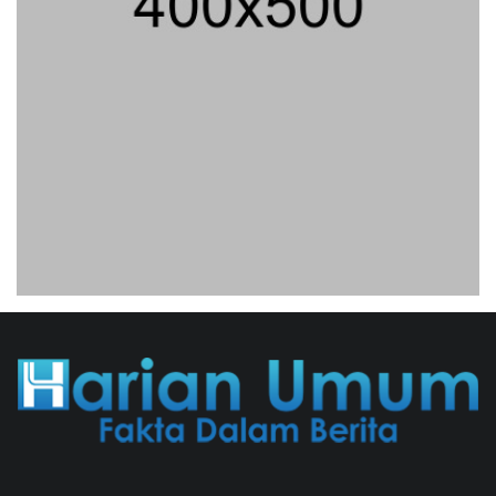
Eksepsinya Diterima Hakim, Dokter
Tifa Praperadilankan Kejaksaan
04/08/2026 18:37 WIB ||
HUKUM
Geger! Nama Prabowo Diduga Dicatut
Dalam Makalah MBG Untuk Dapat
Nobel Perdamaian
05/08/2026 17:25 WIB ||
KRIMINAL
Jenderal Dudung Pimpin Peluncuran
Buku Dan Diskusi UU Perekonomian
Nasional
03/08/2026 18:31 WIB ||
PENDIDIKAN