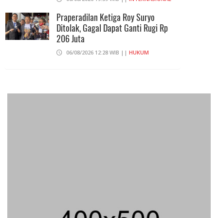
Praperadilan Ketiga Roy Suryo
Ditolak, Gagal Dapat Ganti Rugi Rp
206 Juta
06/08/2026 12:28 WIB ||
HUKUM
707 Guru Dan Siswa SMKN 6
Semarang Keracunan, BGN Suspend
SPPG Karangturi
02/08/2026 14:42 WIB ||
KESEHATAN
Konsumen Somasi Developer Dan
Kuasai Lahan Desa Ekowisata Tahfidz
08/08/2026 23:01 WIB ||
DAERAH
Peluncuran Buku Dan Simposium
Nasional Nusantara Centre Hasilkan
Maklumat Merdeka Barat
04/08/2026 22:54 WIB ||
MAKRO/MIKRO