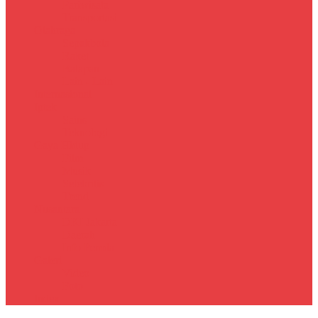
Pariwisata
Transportasi
Olahraga
Sepakbola
Raket
Balapan
Lain - Lain
Internasional
Iptek
Sains
Teknologi
Gaya Hidup
Film
Musik
Selebritis
Trend
Nusantara
DKI Jakarta
Daerah
Info Pemda
Galeri
Video
Foto
Index