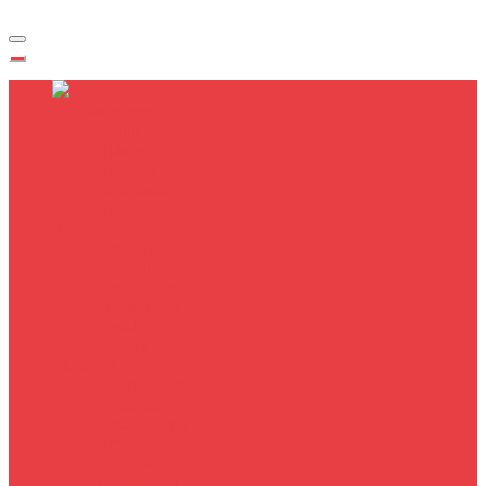
Polhukrimkam
Politik
Hukum
Kriminal
Keamanan
Opini
Kesra
Pendidikan
Kesehatan
Keagamaan
Lingkungan
Sosial
Budaya
Ekonomi
Makro/Mikro
Keuangan
Tenaga Kerja
Otomotif
Pariwisata
Transportasi