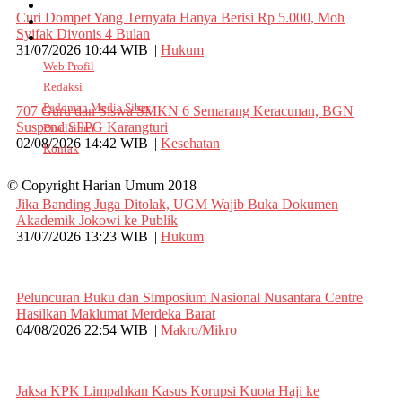
Curi Dompet Yang Ternyata Hanya Berisi Rp 5.000, Moh
Syifak Divonis 4 Bulan
31/07/2026 10:44 WIB ||
Hukum
Web Profil
Redaksi
Pedoman Media Siber
707 Guru dan Siswa SMKN 6 Semarang Keracunan, BGN
Suspend SPPG Karangturi
Disclaimer
02/08/2026 14:42 WIB ||
Kesehatan
Kontak
© Copyright Harian Umum 2018
Jika Banding Juga Ditolak, UGM Wajib Buka Dokumen
Akademik Jokowi ke Publik
31/07/2026 13:23 WIB ||
Hukum
Peluncuran Buku dan Simposium Nasional Nusantara Centre
Hasilkan Maklumat Merdeka Barat
04/08/2026 22:54 WIB ||
Makro/Mikro
Jaksa KPK Limpahkan Kasus Korupsi Kuota Haji ke