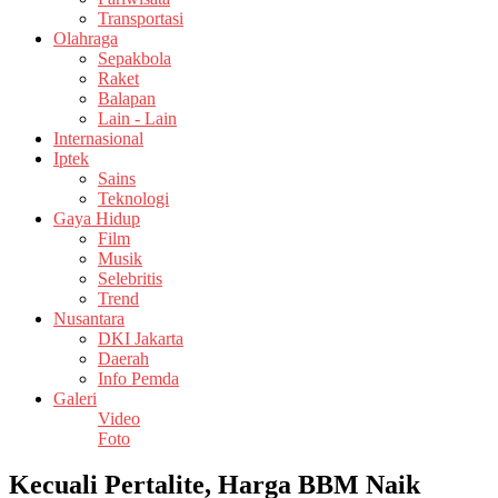
Transportasi
Olahraga
Sepakbola
Raket
Balapan
Lain - Lain
Internasional
Iptek
Sains
Teknologi
Gaya Hidup
Film
Musik
Selebritis
Trend
Nusantara
DKI Jakarta
Daerah
Info Pemda
Galeri
Video
Foto
Kecuali Pertalite, Harga BBM Naik