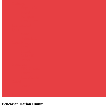
Olahraga
Sepakbola
Raket
Balapan
Lain - Lain
Internasional
Iptek
Sains
Teknologi
Gaya Hidup
Film
Musik
Selebritis
Trend
Nusantara
DKI Jakarta
Daerah
Info Pemda
Galeri
Video
Foto
Index
Pencarian Harian Umum