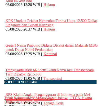
Rugi Rp 206 Juta
06/08/2026 12:28 WIB ||
Hukum
KPK Ungkap Pejabat Kemenhut Terima Uang 12.500 Dollar
Singapura dari Bupati Kuansing
05/08/2026 20:37 WIB ||
Hukum
Geger! Nama Prabowo Diduga Dicatut dalam Makalah MBG
untuk Dapat Nobel Perdamaian
05/08/2026 17:25 WIB ||
Kriminal
Transjakarta Blok M-Soetta Ganti Nama Jadi Transbandara,
Tarif Dipatok Rp15.000
05/08/2026 15:05 WIB ||
Transportasi
POPULER SEPEKAN
BPS Klaim Angka Pengangguran di Indonesia pada Mei
Tolak Keberatan UGM Soal Ijazah Jokowi, PTUN Jakarta
2026 Turun Jadi 7,22 Juta Orang
Dinilai Bela Demokrasi
05/08/2026 13:45 WIB ||
Tenaga Kerja