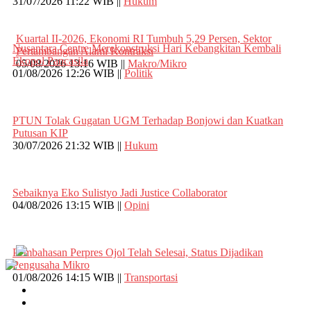
31/07/2026 11:22 WIB ||
Hukum
Kuartal II-2026, Ekonomi RI Tumbuh 5,29 Persen, Sektor
Nusantara Centre Merekonstruksi Hari Kebangkitan Kembali
Pertambangan Alami Kontraksi
Ekopol Pancasila
05/08/2026 13:16 WIB ||
Makro/Mikro
01/08/2026 12:26 WIB ||
Politik
PTUN Tolak Gugatan UGM Terhadap Bonjowi dan Kuatkan
Putusan KIP
30/07/2026 21:32 WIB ||
Hukum
Sebaiknya Eko Sulistyo Jadi Justice Collaborator
04/08/2026 13:15 WIB ||
Opini
Pembahasan Perpres Ojol Telah Selesai, Status Dijadikan
Pengusaha Mikro
01/08/2026 14:15 WIB ||
Transportasi