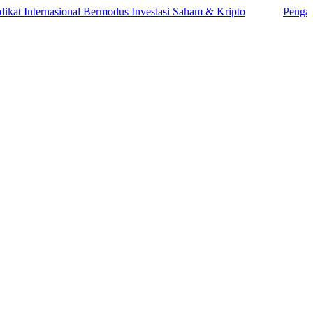
ternasional Bermodus Investasi Saham & Kripto
Pengamat Ingat