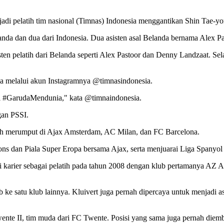
njadi pelatih tim nasional (Timnas) Indonesia menggantikan Shin Tae-y
landa dan dua dari Indonesia. Dua asisten asal Belanda bernama Alex 
ten pelatih dari Belanda seperti Alex Pastoor dan Denny Landzaat. Selai
ia melalui akun Instagramnya @timnasindonesia.
i #GarudaMendunia," kata @timnaindonesia.
gan PSSI.
ernah merumput di Ajax Amsterdam, AC Milan, dan FC Barcelona.
s dan Piala Super Eropa bersama Ajax, serta menjuarai Liga Spanyol
ai karier sebagai pelatih pada tahun 2008 dengan klub pertamanya AZ A
b ke satu klub lainnya. Kluivert juga pernah dipercaya untuk menjadi as
wente II, tim muda dari FC Twente. Posisi yang sama juga pernah die