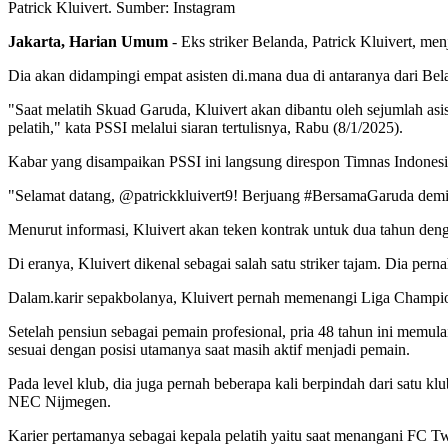
Patrick Kluivert. Sumber: Instagram
Jakarta, Harian Umum
- Eks striker Belanda, Patrick Kluivert, me
Dia akan didampingi empat asisten di.mana dua di antaranya dari Be
"Saat melatih Skuad Garuda, Kluivert akan dibantu oleh sejumlah asis
pelatih," kata PSSI melalui siaran tertulisnya, Rabu (8/1/2025).
Kabar yang disampaikan PSSI ini langsung direspon Timnas Indones
"Selamat datang, @patrickkluivert9! Berjuang #BersamaGaruda dem
Menurut informasi, Kluivert akan teken kontrak untuk dua tahun den
Di eranya, Kluivert dikenal sebagai salah satu striker tajam. Dia p
Dalam.karir sepakbolanya, Kluivert pernah memenangi Liga Champion
Setelah pensiun sebagai pemain profesional, pria 48 tahun ini memul
sesuai dengan posisi utamanya saat masih aktif menjadi pemain.
Pada level klub, dia juga pernah beberapa kali berpindah dari satu klu
NEC Nijmegen.
Karier pertamanya sebagai kepala pelatih yaitu saat menangani FC T