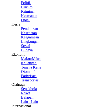
Politik
Hukum
Kriminal
Keamanan
Opini
Kesra
Pendidikan
Kesehatan
Keagamaan
Lingkungan
Sosial
Budaya
Ekonomi
Makro/Mikro
Keuangan
Tenaga Kerja
Otomotif
Pariwisata
Transportasi
Olahraga
Sepakbola
Raket
Balapan
Lain - Lain
Internasional