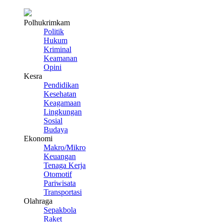
Polhukrimkam
Politik
Hukum
Kriminal
Keamanan
Opini
Kesra
Pendidikan
Kesehatan
Keagamaan
Lingkungan
Sosial
Budaya
Ekonomi
Makro/Mikro
Keuangan
Tenaga Kerja
Otomotif
Pariwisata
Transportasi
Olahraga
Sepakbola
Raket