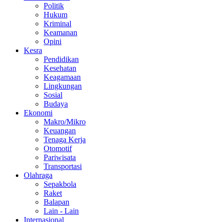
Politik
Hukum
Kriminal
Keamanan
Opini
Kesra
Pendidikan
Kesehatan
Keagamaan
Lingkungan
Sosial
Budaya
Ekonomi
Makro/Mikro
Keuangan
Tenaga Kerja
Otomotif
Pariwisata
Transportasi
Olahraga
Sepakbola
Raket
Balapan
Lain - Lain
Internasional