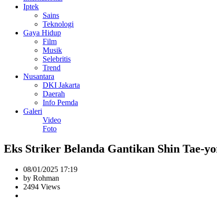
Iptek
Sains
Teknologi
Gaya Hidup
Film
Musik
Selebritis
Trend
Nusantara
DKI Jakarta
Daerah
Info Pemda
Galeri
Video
Foto
Eks Striker Belanda Gantikan Shin Tae-yo
08/01/2025 17:19
by Rohman
2494 Views