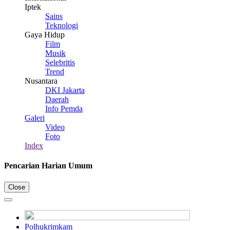
Iptek
Sains
Teknologi
Gaya Hidup
Film
Musik
Selebritis
Trend
Nusantara
DKI Jakarta
Daerah
Info Pemda
Galeri
Video
Foto
Index
Pencarian Harian Umum
Close
Polhukrimkam