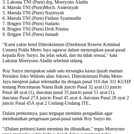
3. Laksma TNI (Purn) drg. Moeryono Aladin
4. Marsda TNI (Purn)Moch. Amiensyah
5. Marsda TNI (Purn) Nazirsyah
6. Marsda TNI (Purn) Firdaus Syamsudin
7. Brigjen TNI (Purn) Sudarto
8. Brigjen TNI (Purn) Dedi Priatna
9. Brigjen TNI (Purn) Jumadi
"Kami yakin betul Ditreskrimum (Direktorat Reserse Kriminal
Umum) Polda Metro Jaya ngawur dalam menerapkan pasal-pasal
kepada Roy Suryo. Itu jelas sekali, dan itu tidak sesuai," kata
Laksma Moeryono Aladin sebelum sidang.
Roy Suryo merupakan salah satu tersangka kasus ijazah mantan
Presiden Joko Widodo alias Jokowi. Ditreskrimum Polda Metro
Jaya menjerat pakar telematika itu dengan pasal 310 dan 311 KUHP
tentang Pencemaran Nama Baik juncto Pasal 32 ayat (1) juncto
Pasal 48 ayat (1), dan/atau pasal 35 juncto pasal 51 ayat (1),
dan/atau Pasal 27A juncto Pasal 45 ayat 4, dan/atau Pasal 28 ayat 2
juncto Pasal 45A ayat 2 Undang-Undang ITE..
Dalam petitumnya, para tergugat meminta pengadilan agar
membatalkan pengenaan pasal-pasal untuk Roy Suryo itu.
"(Dalam petitum) kami meminta itu dibatalkan," tegas Moeryono