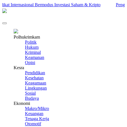
t Internasional Bermodus Investasi Saham & Kripto
Pengamat I
Polhukrimkam
Politik
Hukum
Kriminal
Keamanan
Opini
Kesra
Pendidikan
Kesehatan
Keagamaan
Lingkungan
Sosial
Budaya
Ekonomi
Makro/Mikro
Keuangan
Tenaga Kerja
Otomotif