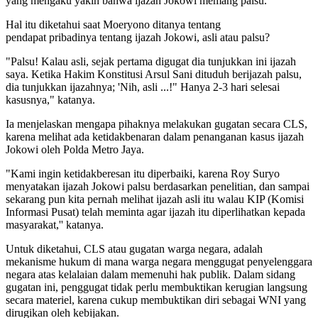
yang mengaku yakin bahwa ijazah Jokowi memang palsu.
Hal itu diketahui saat Moeryono ditanya tentang
pendapat pribadinya tentang ijazah Jokowi, asli atau palsu?
"Palsu! Kalau asli, sejak pertama digugat dia tunjukkan ini ijazah
saya. Ketika Hakim Konstitusi Arsul Sani dituduh berijazah palsu,
dia tunjukkan ijazahnya; 'Nih, asli ...!" Hanya 2-3 hari selesai
kasusnya," katanya.
Ia menjelaskan mengapa pihaknya melakukan gugatan secara CLS,
karena melihat ada ketidakbenaran dalam penanganan kasus ijazah
Jokowi oleh Polda Metro Jaya.
"Kami ingin ketidakberesan itu diperbaiki, karena Roy Suryo
menyatakan ijazah Jokowi palsu berdasarkan penelitian, dan sampai
sekarang pun kita pernah melihat ijazah asli itu walau KIP (Komisi
Informasi Pusat) telah meminta agar ijazah itu diperlihatkan kepada
masyarakat,'' katanya.
Untuk diketahui, CLS atau gugatan warga negara, adalah
mekanisme hukum di mana warga negara menggugat penyelenggara
negara atas kelalaian dalam memenuhi hak publik. Dalam sidang
gugatan ini, penggugat tidak perlu membuktikan kerugian langsung
secara materiel, karena cukup membuktikan diri sebagai WNI yang
dirugikan oleh kebijakan.