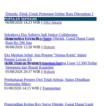
Ditunda, Pajak Untuk Pedagang Online Baru Diterapkan 1
November 2026
POPULER SEPEKAN
06/08/2026 14:23 WIB ||
DKI Jakarta
Sebaiknya Eko Sulistyo Jadi Justice Collaborator
Praperadilan Ketiga Roy Suryo Ditolak, Gagal Dapat Ganti
04/08/2026 13:15 WIB ||
Opini
Rugi Rp 206 Juta
06/08/2026 12:28 WIB ||
Hukum
Eks Menhan Sebut, Iran Pegang "Semua Kartu" dalam
Perang Lawan AS
KPK Ungkap Pejabat Kemenhut Terima Uang 12.500 Dollar
06/08/2026 19:39 WIB ||
Internasional
Singapura dari Bupati Kuansing
05/08/2026 20:37 WIB ||
Hukum
Pembahasan Perpres Ojol Telah Selesai, Status Dijadikan
Pengusaha Mikro
01/08/2026 14:15 WIB ||
Transportasi
Praperadilan Ketiga Roy Suryo Ditolak, Gagal Dapat Ganti