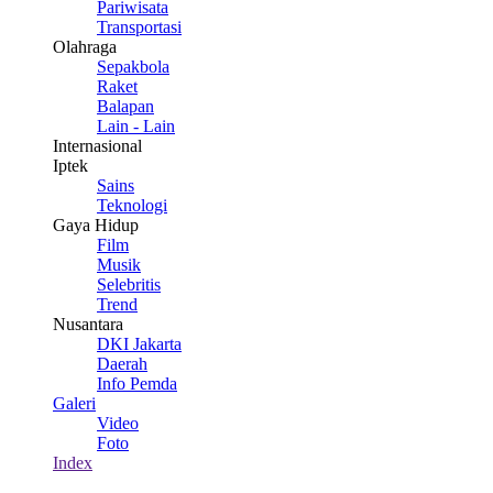
Pariwisata
Transportasi
Olahraga
Sepakbola
Raket
Balapan
Lain - Lain
Internasional
Iptek
Sains
Teknologi
Gaya Hidup
Film
Musik
Selebritis
Trend
Nusantara
DKI Jakarta
Daerah
Info Pemda
Galeri
Video
Foto
Index