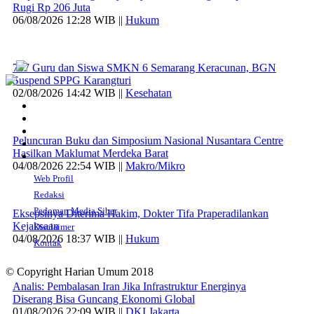
Rugi Rp 206 Juta
06/08/2026 12:28 WIB ||
Hukum
707 Guru dan Siswa SMKN 6 Semarang Keracunan, BGN
Suspend SPPG Karangturi
02/08/2026 14:42 WIB ||
Kesehatan
Peluncuran Buku dan Simposium Nasional Nusantara Centre
Hasilkan Maklumat Merdeka Barat
04/08/2026 22:54 WIB ||
Makro/Mikro
Web Profil
Redaksi
Pedoman Media Siber
Eksepsinya Diterima Hakim, Dokter Tifa Praperadilankan
Kejaksaan
Disclaimer
04/08/2026 18:37 WIB ||
Hukum
Kontak
© Copyright Harian Umum 2018
Analis: Pembalasan Iran Jika Infrastruktur Energinya
Diserang Bisa Guncang Ekonomi Global
01/08/2026 22:09 WIB ||
DKI Jakarta