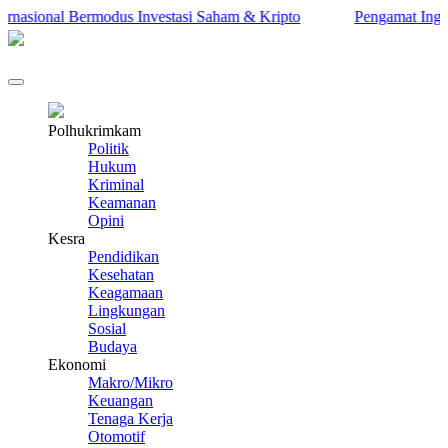
sional Bermodus Investasi Saham & Kripto
Pengamat Ingatkan P
Polhukrimkam
Politik
Hukum
Kriminal
Keamanan
Opini
Kesra
Pendidikan
Kesehatan
Keagamaan
Lingkungan
Sosial
Budaya
Ekonomi
Makro/Mikro
Keuangan
Tenaga Kerja
Otomotif