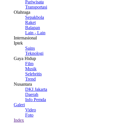
Pariwisata
Transportasi
Olahraga
Sepakbola
Raket
Balapan
Lain - Lain
Internasional
Iptek
Sains
Teknologi
Gaya Hidup
Film
Musik
Selebritis
Trend
Nusantara
DKI Jakarta
Daerah
Info Pemda
Galeri
Video
Foto
Index