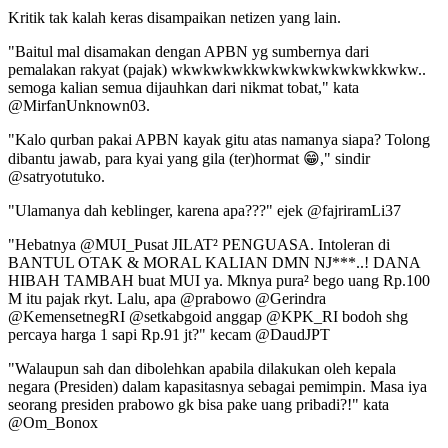
Kritik tak kalah keras disampaikan netizen yang lain.
"Baitul mal disamakan dengan APBN yg sumbernya dari
pemalakan rakyat (pajak) wkwkwkwkkwkwkwkwkwkwkkwkw..
semoga kalian semua dijauhkan dari nikmat tobat," kata
@MirfanUnknown03.
"Kalo qurban pakai APBN kayak gitu atas namanya siapa? Tolong
dibantu jawab, para kyai yang gila (ter)hormat 😁," sindir
@satryotutuko.
"Ulamanya dah keblinger, karena apa???" ejek @fajriramLi37
"Hebatnya @MUI_Pusat JILAT² PENGUASA. Intoleran di
BANTUL OTAK & MORAL KALIAN DMN NJ***..! DANA
HIBAH TAMBAH buat MUI ya. Mknya pura² bego uang Rp.100
M itu pajak rkyt. Lalu, apa @prabowo @Gerindra
@KemensetnegRI @setkabgoid anggap @KPK_RI bodoh shg
percaya harga 1 sapi Rp.91 jt?" kecam @DaudJPT
"Walaupun sah dan dibolehkan apabila dilakukan oleh kepala
negara (Presiden) dalam kapasitasnya sebagai pemimpin. Masa iya
seorang presiden prabowo gk bisa pake uang pribadi?!" kata
@Om_Bonox