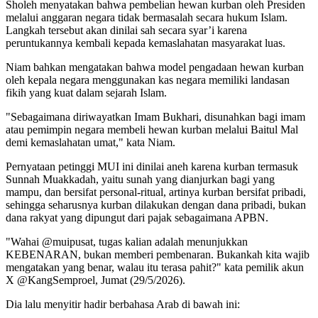
Sholeh menyatakan bahwa pembelian hewan kurban oleh Presiden
melalui anggaran negara tidak bermasalah secara hukum Islam.
Langkah tersebut akan dinilai sah secara syar’i karena
peruntukannya kembali kepada kemaslahatan masyarakat luas.
Niam bahkan mengatakan bahwa model pengadaan hewan kurban
oleh kepala negara menggunakan kas negara memiliki landasan
fikih yang kuat dalam sejarah Islam.
"Sebagaimana diriwayatkan Imam Bukhari, disunahkan bagi imam
atau pemimpin negara membeli hewan kurban melalui Baitul Mal
demi kemaslahatan umat," kata Niam.
Pernyataan petinggi MUI ini dinilai aneh karena kurban termasuk
Sunnah Muakkadah, yaitu sunah yang dianjurkan bagi yang
mampu, dan bersifat personal-ritual, artinya kurban bersifat pribadi,
sehingga seharusnya kurban dilakukan dengan dana pribadi, bukan
dana rakyat yang dipungut dari pajak sebagaimana APBN.
"Wahai @muipusat, tugas kalian adalah menunjukkan
KEBENARAN, bukan memberi pembenaran. Bukankah kita wajib
mengatakan yang benar, walau itu terasa pahit?" kata pemilik akun
X @KangSemproel, Jumat (29/5/2026).
Dia lalu menyitir hadir berbahasa Arab di bawah ini: