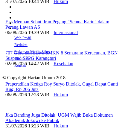
31/07/2026 10:44 WIB ||
Hukum
Eks Menhan Sebut, Iran Pegang "Semua Kartu" dalam
Perang Lawan AS
06/08/2026 19:39 WIB ||
Internasional
Web Profil
Redaksi
Pedoman Media Siber
707 Guru dan Siswa SMKN 6 Semarang Keracunan, BGN
Suspend SPPG Karangturi
Disclaimer
02/08/2026 14:42 WIB ||
Kesehatan
Kontak
© Copyright Harian Umum 2018
Praperadilan Ketiga Roy Suryo Ditolak, Gagal Dapat Ganti
Rugi Rp 206 Juta
06/08/2026 12:28 WIB ||
Hukum
Jika Banding Juga Ditolak, UGM Wajib Buka Dokumen
Akademik Jokowi ke Publik
31/07/2026 13:23 WIB ||
Hukum