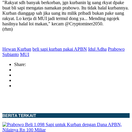
"Rakyat sdh banyak berkorban, jgn kurbanin lg uang rkyat dpake
buat bli sapi mengatas namakan prabowo. Itu tidak halal kurbannya.
Kurban dianggap sah jika uang itu milik pribadi bukan pake uang
rakyat. Lo kerja di MUI jadi termul dong ya... Mending ngojek
hasilnya halal loi makan," kecam @Cryptominer2050.
(rhm)
Hewan Kurban
beli sapi kurban pakai APBN
Idul Adha
Prabowo
Subianto
MUI
Share:
BERITA TERKAIT