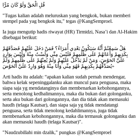
قُلِ الْحَقَّ وَلَوْ كَانَ مُرًّا
"Tugas kalian adalah meluruskan yang bengkok, bukan memberi
stempel pada yag bengkok itu," tegas @KangSemproel.
Ia juga mengutip hadis riwayat (HR) Tirmidzi, Nasa’i dan Al-Hakim
dlsebagai berikut:
هَلْ سَمِعْتُمْ أَنَّهُ سَيَكُونُ بَعْدِي أُمَرَاءُ؟ فَمَنْ دَخَلَ عَلَيْهِمْ فَصَدَّقَهُمْ
بِكَذِبِهِمْ وَأَعَانَهُمْ عَلَى ظُلْمِهِمْ فَلَيْسَ مِنِّي وَلَسْتُ مِنْهُ وَلَيْسَ بِوَارِدٍ
عَلَيَّ الحَوْضَ، وَمَنْ لَمْ يَدْخُلْ عَلَيْهِمْ وَلَمْ يُعِنْهُمْ عَلَى ظُلْمِهِمْ وَلَمْ
يُصَدِّقْهُمْ بِكَذِبِهِمْ فَهُوَ مِنِّي وَأَنَا مِنْهُ وَهُوَ وَارِدٌ عَلَيَّ الحَوْضَ»
Arti hadis itu adalah: “apakan kalian sudah pernah mendengar,
bahwa kelak sepeninggalanku akan muncul para penguasa, maka
siapa saja yg mendatanginya dan membenarkan kebohongannya,
serta menolong kedhalimannya, maka dia bukan dari golonganku,
serta aku bukan dari golongannya, dan dia tidak akan memasuki
haudh (telaga Kautsar), dan siapa saja yg tidak mendatangi
penguasa, serta tidak menolong kedahlimannya, juga tidak
membenarkan kebohongannya, maka dia termasuk golonganku dan
akan memasuki haudh (telaga Kautsar)".
"Naudzubillahi min dzalik," pungkas @KangSemproel