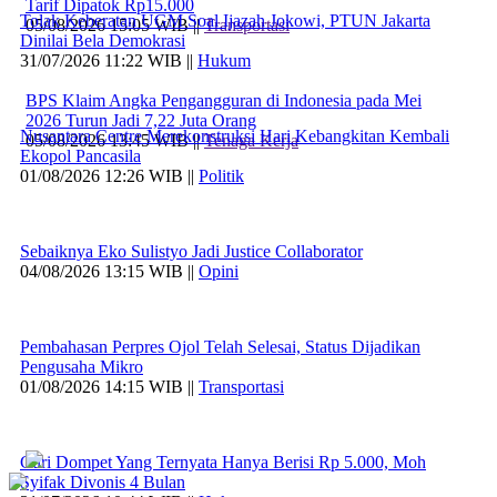
Tarif Dipatok Rp15.000
Tolak Keberatan UGM Soal Ijazah Jokowi, PTUN Jakarta
05/08/2026 15:05 WIB ||
Transportasi
Dinilai Bela Demokrasi
31/07/2026 11:22 WIB ||
Hukum
BPS Klaim Angka Pengangguran di Indonesia pada Mei
2026 Turun Jadi 7,22 Juta Orang
Nusantara Centre Merekonstruksi Hari Kebangkitan Kembali
05/08/2026 13:45 WIB ||
Tenaga Kerja
Ekopol Pancasila
01/08/2026 12:26 WIB ||
Politik
Sebaiknya Eko Sulistyo Jadi Justice Collaborator
04/08/2026 13:15 WIB ||
Opini
Pembahasan Perpres Ojol Telah Selesai, Status Dijadikan
Pengusaha Mikro
01/08/2026 14:15 WIB ||
Transportasi
Curi Dompet Yang Ternyata Hanya Berisi Rp 5.000, Moh
Syifak Divonis 4 Bulan