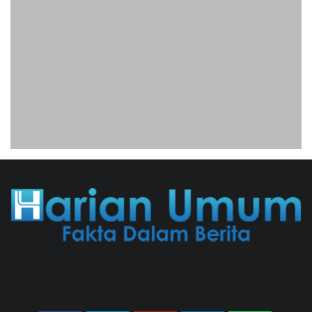
Publik
31/07/2026 13:23 WIB ||
HUKUM
Jaksa KPK Limpahkan Kasus Korupsi
Kuota Haji Ke Pengadilan Tipikor
31/07/2026 18:56 WIB ||
HUKUM
Sadis! Sebuah Rumah Di Iran Diserang
AS Dengan Bom Seberat 900
Kilogram, 4 Orang Tewas
02/08/2026 07:32 WIB ||
INTERNASIONAL