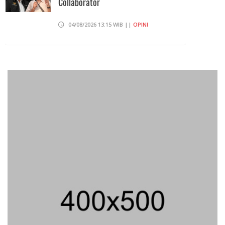
Collaborator
04/08/2026 13:15 WIB ||
OPINI
Pembahasan Perpres Ojol Telah
Selesai, Status Dijadikan Pengusaha
Mikro
01/08/2026 14:15 WIB ||
TRANSPORTASI
Curi Dompet Yang Ternyata Hanya
Berisi Rp 5.000, Moh Syifak Divonis 4
Bulan
31/07/2026 10:44 WIB ||
HUKUM
707 Guru Dan Siswa SMKN 6
Semarang Keracunan, BGN Suspend
SPPG Karangturi
02/08/2026 14:42 WIB ||
KESEHATAN
Jika Banding Juga Ditolak, UGM Wajib
Buka Dokumen Akademik Jokowi Ke