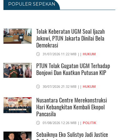
04/08/2026 18:37 WIB ||
HUKUM
POPULER SEPEKAN
Eks Jampidsus Febrie Adriansyah Akan
Praperadilankan Kejagung Dan Polisi
Tolak Keberatan UGM Soal Ijazah
04/08/2026 17:11 WIB ||
HUKUM
Jokowi, PTUN Jakarta Dinilai Bela
Demokrasi
Sebaiknya Eko Sulistyo Jadi Justice
31/07/2026 11:22 WIB ||
HUKUM
Collaborator
PTUN Tolak Gugatan UGM Terhadap
04/08/2026 13:15 WIB ||
OPINI
Bonjowi Dan Kuatkan Putusan KIP
30/07/2026 21:32 WIB ||
HUKUM
Nusantara Centre Merekonstruksi
Hari Kebangkitan Kembali Ekopol
Pancasila
01/08/2026 12:26 WIB ||
POLITIK
Sebaiknya Eko Sulistyo Jadi Justice