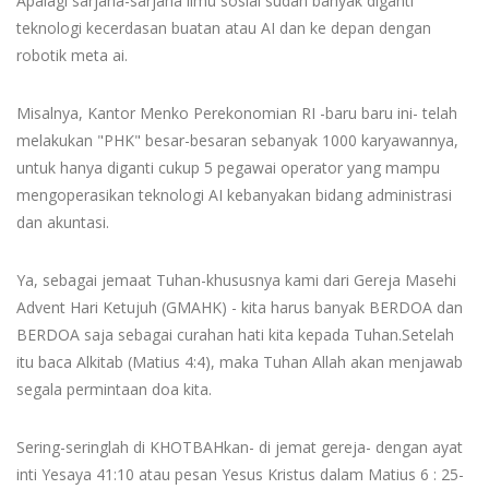
Apalagi sarjana-sarjana ilmu sosial sudah banyak diganti
teknologi kecerdasan buatan atau AI dan ke depan dengan
robotik meta ai.
Misalnya, Kantor Menko Perekonomian RI -baru baru ini- telah
melakukan "PHK" besar-besaran sebanyak 1000 karyawannya,
untuk hanya diganti cukup 5 pegawai operator yang mampu
mengoperasikan teknologi AI kebanyakan bidang administrasi
dan akuntasi.
Ya, sebagai jemaat Tuhan-khususnya kami dari Gereja Masehi
Advent Hari Ketujuh (GMAHK) - kita harus banyak BERDOA dan
BERDOA saja sebagai curahan hati kita kepada Tuhan.Setelah
itu baca Alkitab (Matius 4:4), maka Tuhan Allah akan menjawab
segala permintaan doa kita.
Sering-seringlah di KHOTBAHkan- di jemat gereja- dengan ayat
inti Yesaya 41:10 atau pesan Yesus Kristus dalam Matius 6 : 25-